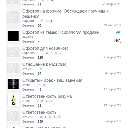
...
2
3
4
22 мар 2021
Ответов:
71
Оффтоп на форуме. Обсуждаем причины и
решения.
Вариант
...
2
3
4
24 авг 2018
Ответов:
60
Оффтоп из темы: Психология продажи
Joylock
Н/Д
Ответов:
–
Оффтоп для новичков)
Superleo
...
3
4
5
6
7
30 мар 2020
Ответов:
128
Отношение к насилию
Атаман
...
2
4 апр 2020
Ответов:
34
Открытый брак - ваши мнения
Атман
...
2
3
17 апр 2020
Ответов:
43
Ответственность разума
Нина
...
2
3
4
5
13 апр 2020
Ответов:
81
Ответственность
Атаман
...
3
4
5
6
7
2 мар 2019
Ответов:
139