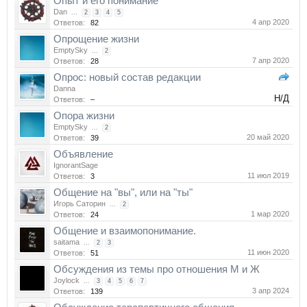
Опыт и его понимание
Dan
...
2
3
4
5
4 апр 2020
Ответов:
82
Опрощение жизни
EmptySky
...
2
7 апр 2020
Ответов:
28
Опрос: новый состав редакции
Danna
Н/Д
Ответов:
–
Опора жизни
EmptySky
...
2
20 май 2020
Ответов:
39
Объявление
IgnorantSage
11 июл 2019
Ответов:
3
Общение на "вы", или на "ты"
Игорь Саторин
...
2
1 мар 2020
Ответов:
24
Общение и взаимопонимание.
saitama
...
2
3
11 июн 2020
Ответов:
51
Обсуждения из темы про отношения М и Ж
Joylock
...
3
4
5
6
7
3 апр 2024
Ответов:
139