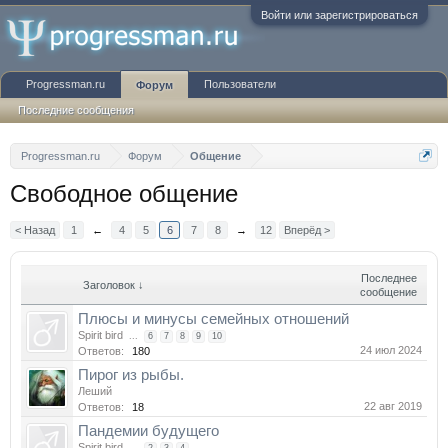
Войти или зарегистрироваться
Progressman.ru
Пользователи
Форум
Последние сообщения
Progressman.ru
Форум
Общение
Свободное общение
< Назад
1
←
4
5
6
7
8
→
12
Вперёд >
Последнее
Заголовок ↓
сообщение
Плюсы и минусы семейных отношений
Spirit bird
...
6
7
8
9
10
24 июл 2024
Ответов:
180
Пирог из рыбы.
Леший
22 авг 2019
Ответов:
18
Пандемии будущего
Spirit bird