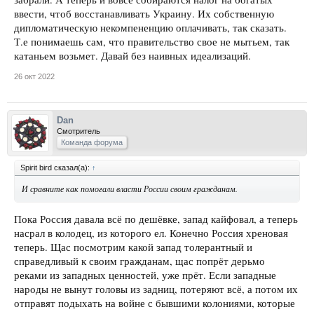
ввести, чтоб восстанавливать Украину. Их собственную
дипломатическую некомпененцию оплачивать, так сказать.
Т.е понимаешь сам, что правительство свое не мытьем, так
катаньем возьмет. Давай без наивных идеализаций.
26 окт 2022
Dan
Смотритель
Команда форума
Spirit bird сказал(а):
↑
И сравните как помогали власти России своим гражданам.
Пока Россия давала всё по дешёвке, запад кайфовал, а теперь
насрал в колодец, из которого ел. Конечно Россия хреновая
теперь. Щас посмотрим какой запад толерантный и
справедливый к своим гражданам, щас попрёт дерьмо
реками из западных ценностей, уже прёт. Если западные
народы не вынут головы из задниц, потеряют всё, а потом их
отправят подыхать на войне с бывшими колониями, которые