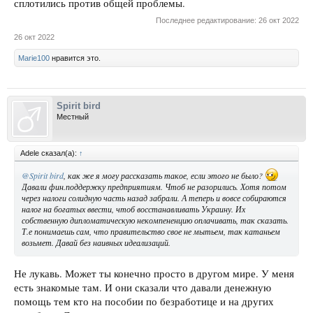
сплотились против общей проблемы.
Последнее редактирование:
26 окт 2022
26 окт 2022
Marie100
нравится это.
Spirit bird
Местный
Adele сказал(а):
↑
@Spirit bird
, как же я могу рассказать такое, если этого не было?
Давали фин.поддержку предприятиям. Чтоб не разорились. Хотя потом
через налоги солидную часть назад забрали. А теперь и вовсе собираются
налог на богатых ввести, чтоб восстанавливать Украину. Их
собственную дипломатическую некомпененцию оплачивать, так сказать.
Т.е понимаешь сам, что правительство свое не мытьем, так катаньем
возьмет. Давай без наивных идеализаций.
Не лукавь. Может ты конечно просто в другом мире. У меня
есть знакомые там. И они сказали что давали денежную
помощь тем кто на пособии по безработице и на других