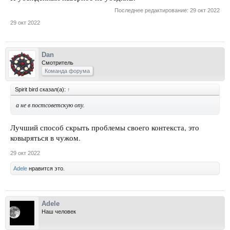
Последнее редактирование:
29 окт 2022
29 окт 2022
Dan
Смотритель
Команда форума
Spirit bird сказал(а):
↑
а не в постсоветскую опу.
Лучший способ скрыть проблемы своего контекста, это
ковыряться в чужом.
29 окт 2022
Adele
нравится это.
Adele
Наш человек