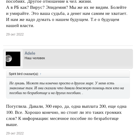
пособиях. Другое отношение к чел. жизни.
А в РБ как? Вирус? Эпидемия? Мы же их не видим. Болейте
и умирайте. Это ваша судьба, а денег нам самим не хватает.
И нам же надо думать о нашем будущем. Т.е о будущем
нашей власти.
29 окт 2022
Adele
Наш человек
Spirit bird сказал(а):
↑
Не лукавь. Может ты конечно просто в другом мире. У меня есть
знакомые там. И они сказали что давали денежную помощь тем кто на
пособии по безработице и на других пособиях. .
Погуглила. Давали, 300 евро, да, одна выплата 200, еще одна
100. Все. Хорошо конечно, но стоит ли это таких громких
слов? К информации: месячное пособие по безработице
выше.
29 окт 2022