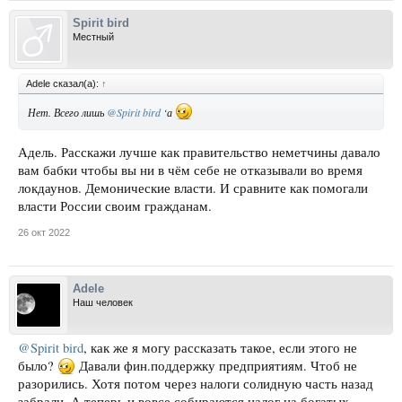
Spirit bird
Местный
Adele сказал(а):
↑
Нет. Всего лишь
@Spirit bird
‘а
Адель. Расскажи лучше как правительство неметчины давало
вам бабки чтобы вы ни в чём себе не отказывали во время
локдаунов. Демонические власти. И сравните как помогали
власти России своим гражданам.
26 окт 2022
Adele
Наш человек
@Spirit bird
, как же я могу рассказать такое, если этого не
было?
Давали фин.поддержку предприятиям. Чтоб не
разорились. Хотя потом через налоги солидную часть назад
забрали. А теперь и вовсе собираются налог на богатых