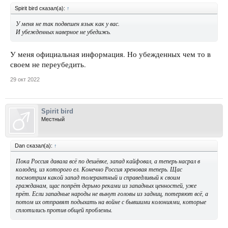
Spirit bird сказал(а):
↑
У меня не так подвешен язык как у вас.
И убежденных наверное не убедижь.
У меня официальная информация. Но убежденных чем то в
своем не переубедить.
29 окт 2022
Spirit bird
Местный
Dan сказал(а):
↑
Пока Россия давала всё по дешёвке, запад кайфовал, а теперь насрал в
колодец, из которого ел. Конечно Россия хреновая теперь. Щас
посмотрим какой запад толерантный и справедливый к своим
гражданам, щас попрёт дерьмо реками из западных ценностей, уже
прёт. Если западные народы не вынут головы из задниц, потеряют всё, а
потом их отправят подыхать на войне с бывшими колониями, которые
сплотились против общей проблемы.