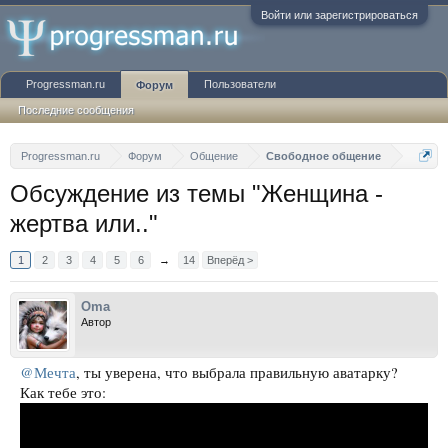
Войти или зарегистрироваться
Progressman.ru
Пользователи
Форум
Последние сообщения
Progressman.ru
Форум
Общение
Свободное общение
Обсуждение из темы "Женщина -
жертва или.."
1
2
3
4
5
6
→
14
Вперёд >
Oma
Автор
@Мечта
, ты уверена, что выбрала правильную аватарку?
Как тебе это: