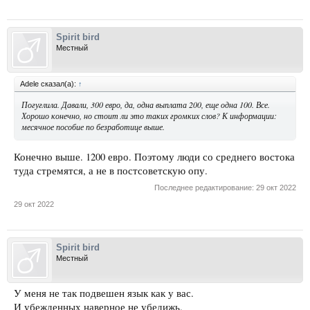
Spirit bird
Местный
Adele сказал(а):
↑
Погуглила. Давали, 300 евро, да, одна выплата 200, еще одна 100. Все.
Хорошо конечно, но стоит ли это таких громких слов? К информации:
месячное пособие по безработице выше.
Конечно выше. 1200 евро. Поэтому люди со среднего востока
туда стремятся, а не в постсоветскую опу.
Последнее редактирование:
29 окт 2022
29 окт 2022
Spirit bird
Местный
У меня не так подвешен язык как у вас.
И убежденных наверное не убедижь.