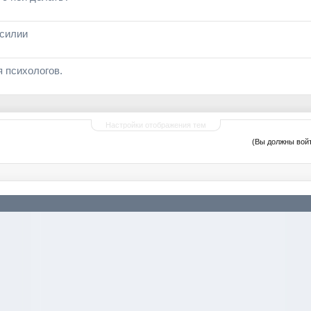
асилии
 психологов.
Настройки отображения тем
(Вы должны войт