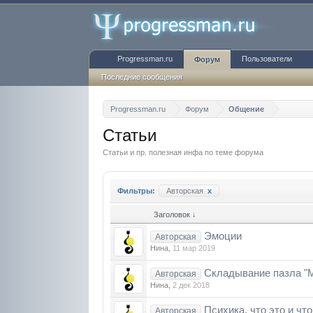
Progressman.ru
Пользователи
Форум
Последние сообщения
Progressman.ru
Форум
Общение
Статьи
Статьи и пр. полезная инфа по теме форума
Фильтры:
Авторская
x
Заголовок ↓
Эмоции
Авторская
Нина
,
11 мар 2019
Складывание пазла "
Авторская
Нина
,
2 дек 2018
Психика, что это и чт
Авторская