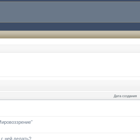
Дата создания
Мировоззрение"
о с ней делать?