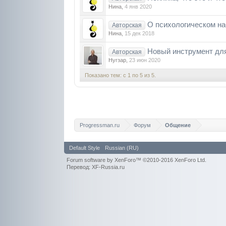
Нина
,
4 янв 2020
О психологическом н
Авторская
Нина
,
15 дек 2018
Новый инструмент для
Авторская
Нугзар
,
23 июн 2020
Показано тем: с 1 по 5 из 5.
Progressman.ru
Форум
Общение
Default Style
Russian (RU)
Forum software by XenForo™
©2010-2016 XenForo Ltd.
Перевод: XF-Russia.ru