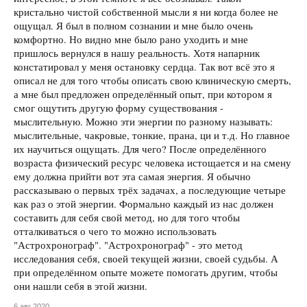
кристально чистой собственной мысли я ни когда более не
ощущал. Я был в полном сознании и мне было очень
комфортно. Но видно мне было рано уходить и мне
пришлось вернулся в нашу реальность. Хотя напарник
констатировал у меня остановку сердца. Так вот всё это я
описал не для того чтобы описать свою клиническую смерть,
а мне был предложен определённый опыт, при котором я
смог ощутить другую форму существования -
мыслительную. Можно эти энергии по разному называть:
мыслительные, чакровые, тонкие, прана, ци и т.д. Но главное
их научиться ощущать. Для чего? После определённого
возраста физический ресурс человека истощается и на смену
ему должна прийти вот эта самая энергия. Я обычно
рассказываю о первых трёх задачах, а последующие четыре
как раз о этой энергии. Формально каждый из нас должен
составить для себя свой метод, но для того чтобы
отталкиваться о чего то можно использовать
"Астрохронограф". "Астрохронограф" - это метод
исследования себя, своей текущей жизни, своей судьбы. А
при определённом опыте можете помогать другим, чтобы
они нашли себя в этой жизни.
6 авг 2020