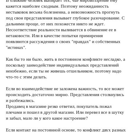
В ближние человек выбирает тех, чье мировоззрение ему
кажется наиболее сходным. Поэтому неожиданность
нестыковок весьма болезненна, а невозможность прогнуть
под свои представления вызывает глубокое разочарование. С
дальними проще, от них похожести никто не ждет.
Несоответствие реальности выливается в обвинение ее в
нетаковости. Или в качестве попытки примирения
появляются рассуждения о своих "правдах" и собственных
"истинах".
Как бы то ни было, жить в постоянном конфликте несладко, а
поскольку заимодействие индивидуальных представлений
неизбежно, если ты не живешь отшельником, поэтому надо
что-то с этим делать.
Если во взаимодействие не заложена важность, то все может
происходить достаточно мирно. Представления столкнулись
и разбежались.
Продавец в магазине резко ответил, покупатель пожал
плечами и пошел в другой магазин. Или перевел все в шутку
и забыл, мало ли у кого какое настроение?
Если контакт на постоянной основе, то конфликт двух разных