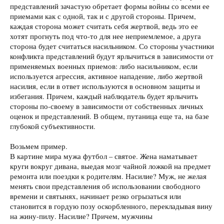
представлений зачастую обретает формы войны со всеми ее
приемами как с одной, так и с другой стороны. Причем,
каждая сторона может считать себя жертвой, ведь это ее
хотят прогнуть под что-то для нее неприемлемое, а друга
сторона будет считаться насильником. Со стороны участники
конфликта представлений будут ярлычиться в зависимости от
применяемых военных приемов: либо насильником, если
используется агрессия, активное нападение, либо жертвой
насилия, если в ответ используются в основном защиты и
избегания. Причем, каждый наблюдатель будет ярлычить
стороны по-своему в зависимости от собственных личных
оценок и представлений. В общем, путаница еще та, на базе
глубокой субъективности.
Возьмем пример.
В картине мира мужа футбол – святое. Жена наматывает
круги вокруг дивана, выедая мозг чайной ложкой на предмет
ремонта или поездки к родителям. Насилие? Муж, не желая
менять свои представления об использовании свободного
времени и святынях, начинает резко огрызаться или
становится в гордую позу оскорбленного, перекладывая вину
на жину-пилу. Насилие? Причем, мужчины