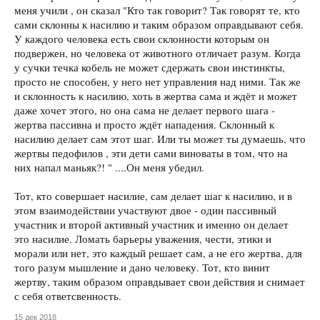
меня учили , он сказал "Кто так говорит? Так говорят те, кто
сами склонны к насилию и таким образом оправдывают себя.
У каждого человека есть свои склонности которым он
подвержен, но человека от животного отличает разум. Когда
у сучки течка кобель не может сдержать свои инстинкты,
просто не способен, у него нет управления над ними. Так же
и склонность к насилию, хоть в жертва сама и ждёт и может
даже хочет этого, но она сама не делает первого шага -
жертва пассивна и просто ждёт нападения. Склонный к
насилию делает сам этот шаг. Или ты может ты думаешь, что
жертвы педофилов , эти дети сами виноваты в том, что на
них напал маньяк?! " ....Он меня убедил.
Тот, кто совершает насилие, сам делает шаг к насилию, и в
этом взаимодействии участвуют двое - один пассивный
участник и второй активный участник и именно он делает
это насилие. Ломать барьеры уважения, чести, этики и
морали или нет, это каждый решает сам, а не его жертва, для
того разум мышление и дано человеку. Тот, кто винит
жертву, таким образом оправдывает свои действия и снимает
с себя ответсвенность.
15 дек 2018