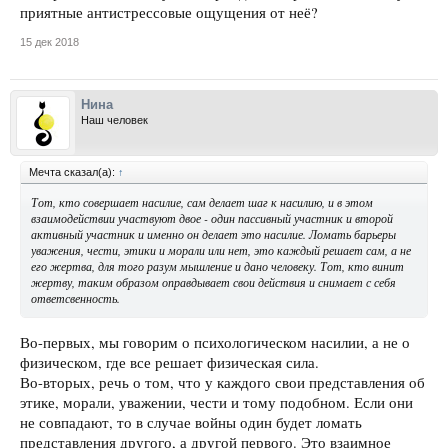
приятные антистрессовые ощущения от неё?
15 дек 2018
Нина
Наш человек
Мечта сказал(а):
↑
Тот, кто совершает насилие, сам делает шаг к насилию, и в этом
взаимодействии участвуют двое - один пассивный участник и второй
активный участник и именно он делает это насилие. Ломать барьеры
уважения, чести, этики и морали или нет, это каждый решает сам, а не
его жертва, для того разум мышление и дано человеку. Тот, кто винит
жертву, таким образом оправдывает свои действия и снимает с себя
ответсвенность.
Во-первых, мы говорим о психологическом насилии, а не о
физическом, где все решает физическая сила.
Во-вторых, речь о том, что у каждого свои представления об
этике, морали, уважении, чести и тому подобном. Если они
не совпадают, то в случае войны один будет ломать
представления другого, а другой первого. Это взаимное