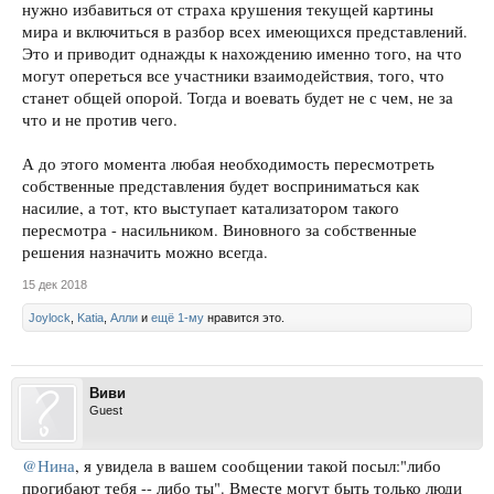
нужно избавиться от страха крушения текущей картины
мира и включиться в разбор всех имеющихся представлений.
Это и приводит однажды к нахождению именно того, на что
могут опереться все участники взаимодействия, того, что
станет общей опорой. Тогда и воевать будет не с чем, не за
что и не против чего.
А до этого момента любая необходимость пересмотреть
собственные представления будет восприниматься как
насилие, а тот, кто выступает катализатором такого
пересмотра - насильником. Виновного за собственные
решения назначить можно всегда.
15 дек 2018
Joylock
,
Katia
,
Алли
и
ещё 1-му
нравится это.
Виви
Guest
@Нина
, я увидела в вашем сообщении такой посыл:"либо
прогибают тебя -- либо ты". Вместе могут быть только люди