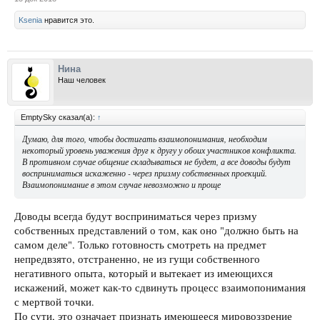
Ksenia
нравится это.
Нина
Наш человек
EmptySky сказал(а):
↑
Думаю, для того, чтобы достигать взаимопонимания, необходим
некоторый уровень уважения друг к другу
у обоих
участников конфликта.
В противном случае общение складываться не будет, а все доводы будут
восприниматься искаженно - через призму собственных проекций.
Взаимопонимание в этом случае невозможно и проще
Доводы всегда будут восприниматься через призму
собственных представлений о том, как оно "должно быть на
самом деле". Только готовность смотреть на предмет
непредвзято, отстраненно, не из гущи собственного
негативного опыта, который и вытекает из имеющихся
искажений, может как-то сдвинуть процесс взаимопонимания
с мертвой точки.
По сути, это означает признать имеющееся мировоззрение