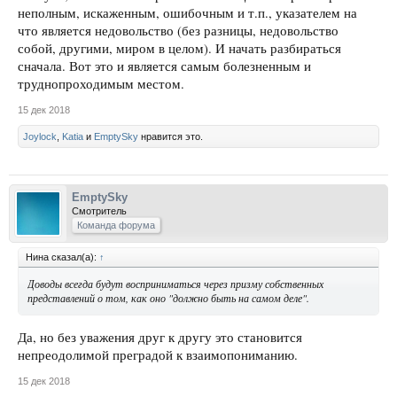
неполным, искаженным, ошибочным и т.п., указателем на
что является недовольство (без разницы, недовольство
собой, другими, миром в целом). И начать разбираться
сначала. Вот это и является самым болезненным и
труднопроходимым местом.
15 дек 2018
Joylock
,
Katia
и
EmptySky
нравится это.
EmptySky
Смотритель
Команда форума
Нина сказал(а):
↑
Доводы всегда будут восприниматься через призму собственных
представлений о том, как оно "должно быть на самом деле".
Да, но без уважения друг к другу это становится
непреодолимой преградой к взаимопониманию.
15 дек 2018