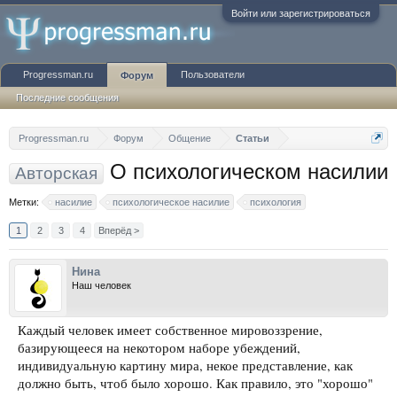
Войти или зарегистрироваться
Progressman.ru
Пользователи
Форум
Последние сообщения
Progressman.ru
Форум
Общение
Статьи
О психологическом насилии
Авторская
Метки:
насилие
психологическое насилие
психология
1
2
3
4
Вперёд >
Нина
Наш человек
Каждый человек имеет собственное мировоззрение,
базирующееся на некотором наборе убеждений,
индивидуальную картину мира, некое представление, как
должно быть, чтоб было хорошо. Как правило, это "хорошо"