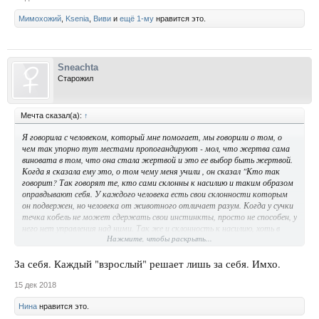
Мимохожий
,
Ksenia
,
Виви
и
ещё 1-му
нравится это.
Sneachta
Старожил
Мечта сказал(а):
↑
Я говорила с человеком, который мне помогает, мы говорили о том, о
чем так упорно тут местами пропогандируют - мол, что жертва сама
виновата в том, что она стала жертвой и это ее выбор быть жертвой.
Когда я сказала ему это, о том чему меня учили , он сказал "Кто так
говорит? Так говорят те, кто сами склонны к насилию и таким образом
оправдывают себя. У каждого человека есть свои склонности которым
он подвержен, но человека от животного отличает разум. Когда у сучки
течка кобель не может сдержать свои инстинкты, просто не способен, у
него нет управления над ними. Так же и склонность к насилию, хоть в
Нажмите, чтобы раскрыть...
жертва сама и ждёт и может даже хочет этого, но она сама не делает
первого шага - жертва пассивна и просто ждёт нападения. Склонный к
насилию делает сам этот шаг. Или ты может ты думаешь, что
За себя. Каждый "взрослый" решает лишь за себя. Имхо.
жертвы педофилов , эти дети сами виноваты в том, что на них напал
маньяк?! " ....Он меня убедил.
15 дек 2018
Нина
нравится это.
Тот, кто совершает насилие, сам делает шаг к насилию, и в этом
взаимодействии участвуют двое - один пассивный участник и второй