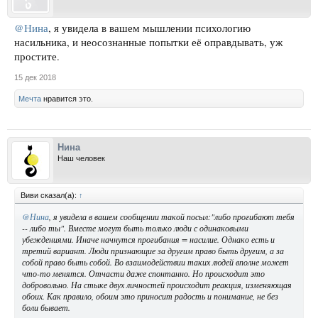
@Нина
, я увидела в вашем мышлении психологию
насильника, и неосознанные попытки её оправдывать, уж
простите.
15 дек 2018
Мечта
нравится это.
Нина
Наш человек
Виви сказал(а):
↑
@Нина
, я увидела в вашем сообщении такой посыл:"либо прогибают тебя
-- либо ты". Вместе могут быть только люди с одинаковыми
убеждениями. Иначе начнутся прогибания = насилие. Однако есть и
третий вариант. Люди признающие за другим право быть другим, а за
собой право быть собой. Во взаимодействии таких людей вполне может
что-то менятся. Отчасти даже спонтанно. Но происходит это
добровольно. На стыке двух личностей происходит реакция, изменяющая
обоих. Как правило, обоим это приносит радость и понимание, не без
боли бывает.