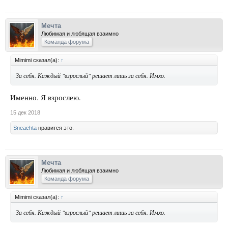
активный участник и именно он делает это насилие. Ломать барьеры
уважения, чести, этики и морали или нет, это каждый решает сам, а не
его жертва, для того разум мышление и дано человеку. Тот, кто винит
Мечта
жертву, таким образом оправдывает свои действия и снимает с себя
Любимая и любящая взаимно
ответсвенность.
Команда форума
Mimimi сказал(а):
↑
За себя. Каждый "взрослый" решает лишь за себя. Имхо.
Именно. Я взрослею.
15 дек 2018
Sneachta
нравится это.
Мечта
Любимая и любящая взаимно
Команда форума
Mimimi сказал(а):
↑
За себя. Каждый "взрослый" решает лишь за себя. Имхо.