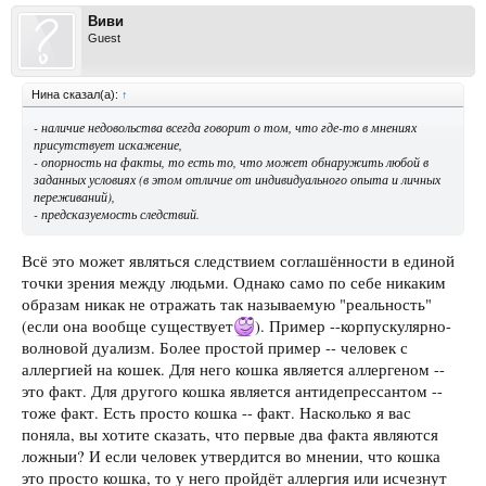
Виви
Guest
Нина сказал(а):
↑
- наличие недовольства всегда говорит о том, что где-то в мнениях
присутствует искажение,
- опорность на факты, то есть то, что может обнаружить любой в
заданных условиях (в этом отличие от индивидуального опыта и личных
переживаний),
- предсказуемость следствий.
Всё это может являться следствием соглашённости в единой
точки зрения между людьми. Однако само по себе никаким
образам никак не отражать так называемую "реальность"
(если она вообще существует
). Пример --корпускулярно-
волновой дуализм. Более простой пример -- человек с
аллергией на кошек. Для него кошка является аллергеном --
это факт. Для другого кошка является антидепрессантом --
тоже факт. Есть просто кошка -- факт. Насколько я вас
поняла, вы хотите сказать, что первые два факта являются
ложныи? И если человек утвердится во мнении, что кошка
это просто кошка, то у него пройдёт аллергия или исчезнут