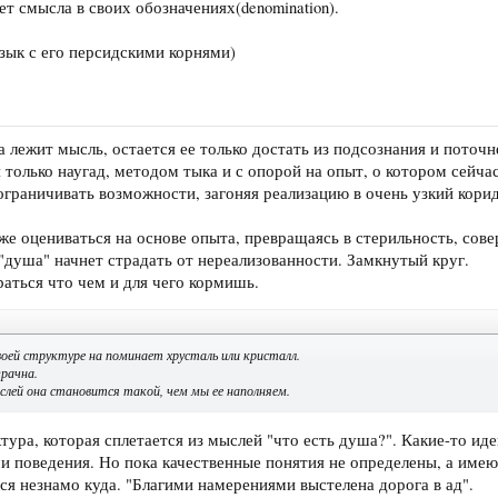
т смысла в своих обозначениях(denomination).
зык с его персидскими корнями)
а лежит мысль, остается ее только достать из подсознания и поточ
только наугад, методом тыка и с опорой на опыт, о котором сейчас
 ограничивать возможности, загоняя реализацию в очень узкий кори
же оцениваться на основе опыта, превращаясь в стерильность, с
 "душа" начнет страдать от нереализованности. Замкнутый круг.
аться что чем и для чего кормишь.
воей структуре на поминает хрусталь или кристалл.
зрачна.
лей она становится такой, чем мы ее наполняем.
тура, которая сплетается из мыслей "что есть душа?". Какие-то иде
 поведения. Но пока качественные понятия не определены, а имеют
ся незнамо куда. "Благими намерениями выстелена дорога в ад".