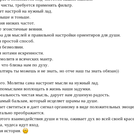
 чисты, требуется применять фильтр.
ет настрой на нужный лад.
выше и тоньше.
ня низких частот.
е эгоистичные веяния.
ра для мыслей и правильной настройки ориентиров для души.
 простой способ.
и безмолвии.
 нотами искренности.
молитв и всяческих мантр.
 что близка нам по духу.
лтирь ты можешь и не знать, но отче наш ты знать обязан))
ого. Молитва сама настроит мысли на нужный лад.
 помыслами воплощать в жизнь наши задумки.
еальность чистая мысль, дарует нам душеную радость.
 самый бальзам, который исцеляет шрамы на душе.
ет светиться и дает сигнал организму в виде положительных эмоци
тально преображается.
того взаимодействия души и тела, оживает дух во всей своей красе
, чудеса идут вход.
ая история.