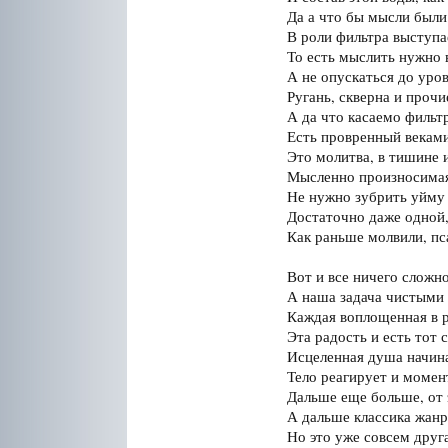
Да а что бы мысли были
В роли фильтра выступа
То есть мыслить нужно 
А не опускаться до уров
Ругань, скверна и прочи
А да что касаемо фильт
Есть провренный веками
Это молитва, в тишине 
Мысленно произносимая
Не нужно зубрить уйму 
Достаточно даже одной,
Как раньше молвили, пса
Вот и все ничего сложн
А наша задача чистыми
Каждая воплощенная в р
Эта радость и есть тот
Исцеленная душа начина
Тело реагирует и момен
Дальше еще больше, от э
А дальше классика жанра
Но это уже совсем друг