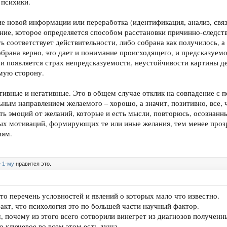
 психики.
е новой информации или переработка (идентификация, анализ, св
ание, которое определяется способом расстановки причинно-следст
ь соответствует действительности, либо собрана как получилось, а
брана верно, это дает и понимание происходящего, и предсказуемос
и появляется страх непредсказуемости, неустойчивости картины д
мую сторону.
тивные и негативные. Это в общем случае отклик на совпадение с п
ьным направлением желаемого – хорошо, а значит, позитивно, все, ч
сть эмоций от желаний, которые и есть мысли, повторюсь, осознанн
х мотиваций, формирующих те или иные желания, тем менее прозр
иям.
 1-му
нравится это.
то перечень условностей и явлений о которых мало что известно.
факт, что психология это по большей части научный фактор.
, почему из этого всего сотворили винегрет из диагнозов полученн
о ключевое во всем этом есть душа.