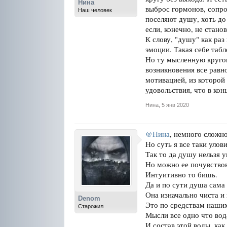
Нина
выброс гормонов, сопр
Наш человек
поселяют душу, хоть до 
если, конечно, не стано
К слову, "душу" как раз
эмоции. Такая себе табл
Но ту мысленную кругове
возникновения все равно
мотивацией, из которой
удовольствия, что в ко
Нина
,
5 янв 2020
@Нина
, немного сложн
Но суть я все таки улови
Так то да душу нельзя у
Но можно ее почувствов
Интуитивно то бишь.
Да и по сути душа сама 
Она изначально чиста и 
Denom
Это по средствам наших
Старожил
Мысли все одно что вода
И состав этой воды, ка