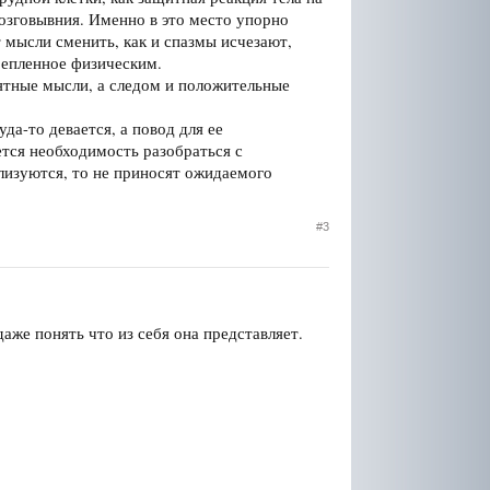
зговывния. Именно в это место упорно
т мысли сменить, как и спазмы исчезают,
крепленное физическим.
иятные мысли, а следом и положительные
да-то девается, а повод для ее
ется необходимость разобраться с
ализуются, то не приносят ожидаемого
#3
даже понять что из себя она представляет.