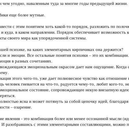
ен чем угодно, наваленным туда за многие годы предыдущей жизни.
Вики еще более мутные.
ести с этим понятием хоть какой-то порядок, разложить по полочка
 и куда, в каком направлении. Порядок обеспечивает возможность 
екты своего мира как упорядоченной системы.
ашей психике, на каких элементарных кирпичиках она держится?
сли и эмоции. Все остальные понятия психики – это их комбинации.
моция в разных сочетаниях.
овождающаяся эмоциональным окрасом дает нам ощущение. Когда сп
чему.
ация этого чего-то, уже дает полновесное чувство как отношение 
дь человек гневается на что-то, радуется чему-то, любит кого-то, не
 эмоциональное состояние, сопровождающее некую внезапную идею,
еряться.
полностью ясна и может потянуть за собой цепочку идей, благодаря
ости – озарение.
ие явления - это комбинация более или менее осознанной мысли (ид
. И разобравшись с этими элементарными составляющими, можно 