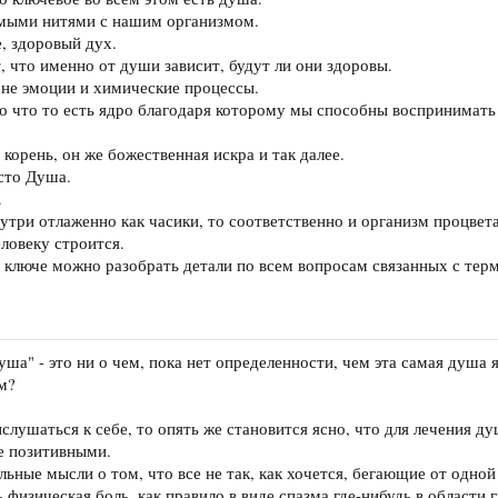
имыми нитями с нашим организмом.
, здоровый дух.
, что именно от души зависит, будут ли они здоровы.
не эмоции и химические процессы.
то что то есть ядро благодаря которому мы способны воспринимат
 корень, он же божественная искра и так далее.
сто Душа.
.
утри отлаженно как часики, то соответственно и организм процвета
ловеку строится.
 ключе можно разобрать детали по всем вопросам связанных с тер
ша" - это ни о чем, пока нет определенности, чем эта самая душа я
ем?
слушаться к себе, то опять же становится ясно, что для лечения д
е позитивными.
ные мысли о том, что все не так, как хочется, бегающие от одной 
ь физическая боль, как правило в виде спазма где-нибудь в области 