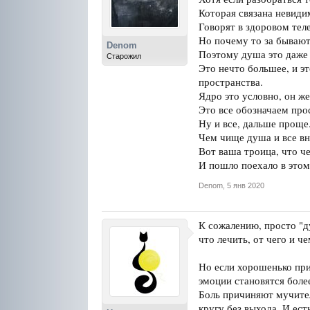
Которая связана невид
Говорят в здоровом теле
Но почему то за бывают
Denom
Поэтому душа это даже 
Старожил
Это нечто большее, и э
пространства.
Ядро это условно, он же
Это все обозначаем про
Ну и все, дальше проще
Чем чище душа и все вн
Вот ваша троица, что че
И пошло поехало в этом
Denom
,
5 янв 2020
К сожалению, просто "ду
что лечить, от чего и ч
Но если хорошенько при
эмоции становятся боле
Боль причиняют мучитель
кругу без выхода. И ест