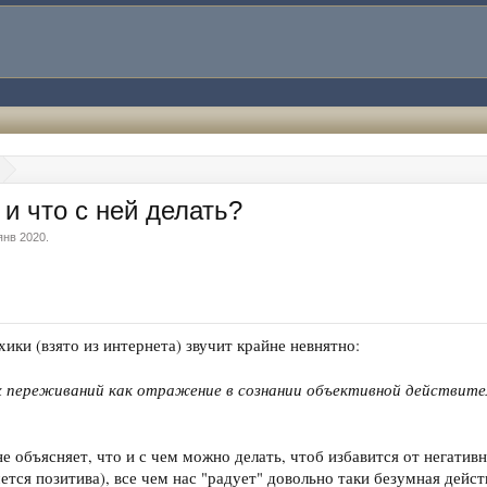
 и что с ней делать?
янв 2020
.
ики (взято из интернета) звучит крайне невнятно:
 переживаний как отражение в сознании объективной действител
е объясняет, что и с чем можно делать, чтоб избавится от негатив
чется позитива), все чем нас "радует" довольно таки безумная дейс