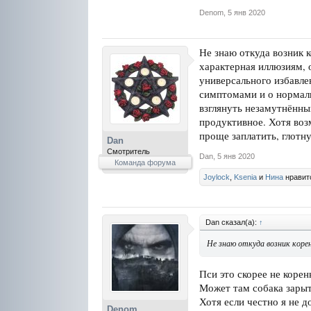
Denom
,
5 янв 2020
Не знаю откуда возник к
характерная иллюзиям, 
универсального избавле
симптомами и о нормаль
взглянуть незамутнённы
продуктивное. Хотя воз
проще заплатить, глотну
Dan
Смотритель
Dan
,
5 янв 2020
Команда форума
Joylock
,
Ksenia
и
Нина
нравитс
Dan сказал(а):
↑
Не знаю откуда возник корен
Пси это скорее не корен
Может там собака зары
Хотя если честно я не 
Denom