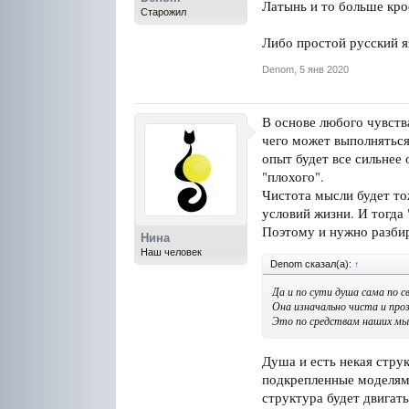
Латынь и то больше крое
Старожил
Либо простой русский я
Denom
,
5 янв 2020
В основе любого чувств
чего может выполняться 
опыт будет все сильнее
"плохого".
Чистота мысли будет то
условий жизни. И тогда
Поэтому и нужно разбир
Нина
Наш человек
Denom сказал(а):
↑
Да и по сути душа сама по с
Она изначально чиста и про
Это по средствам наших мыс
Душа и есть некая струк
подкрепленные моделями
структура будет двигать