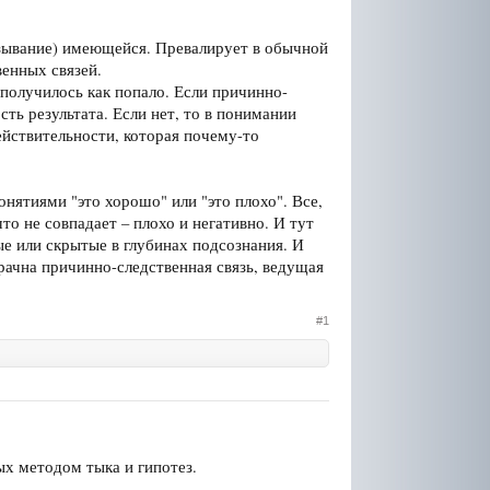
язывание) имеющейся. Превалирует в обычной
венных связей.
 получилось как попало. Если причинно-
ть результата. Если нет, то в понимании
ействительности, которая почему-то
онятиями "это хорошо" или "это плохо". Все,
то не совпадает – плохо и негативно. И тут
ые или скрытые в глубинах подсознания. И
ачна причинно-следственная связь, ведущая
#1
ых методом тыка и гипотез.