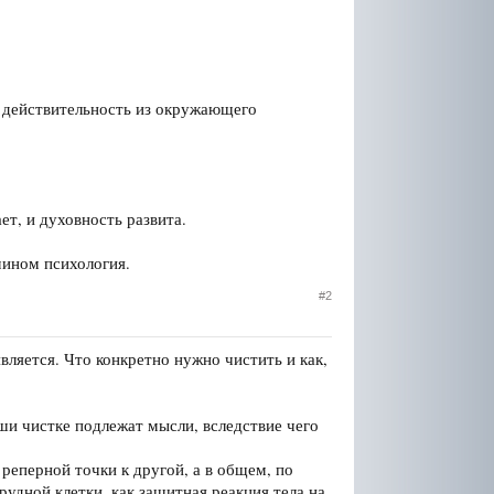
ь действительность из окружающего
ет, и духовность развита.
мином психология.
#2
вляется. Что конкретно нужно чистить и как,
уши чистке подлежат мысли, вследствие чего
реперной точки к другой, а в общем, по
грудной клетки, как защитная реакция тела на