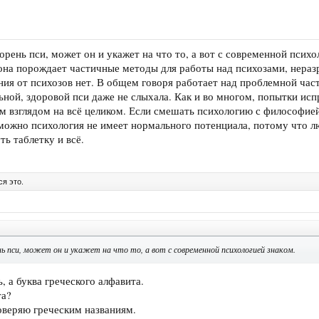
орень пси, может он и укажет на что то, а вот с современной психо
она порождает частичные методы для работы над психозами, нера
ния от психозов нет. В общем говоря работает над проблемной част
ной, здоровой пси даже не слыхала. Как и во многом, попытки испр
м взглядом на всё целиком. Если смешать психологию с философией
можно психология не имеет нормального потенциала, потому что лю
ть таблетку и всё.
я это.
ь пси, может он и укажет на что то, а вот с современной психологией знаком.
ь, а буква греческого алфавита.
та?
доверяю греческим названиям.