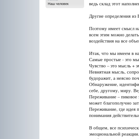
ведь склад этот наполн
Наш человек
Другие определения из 
Поэтому имеет смысл нав
всем этим можно делать
воздействия на все объ
Итак, что мы имеем в н
Самые простые - это мы
Чувство – это мысль + э
Невнятная мысль, сопр
будоражит, а неясно по
Обнаружение, идентифик
себе, другому, миру. Ве
Переживание – пиковое
может благополучно зат
Переживание, где идея 
понимания действительн
В общем, все психическ
эмоциональной реакции