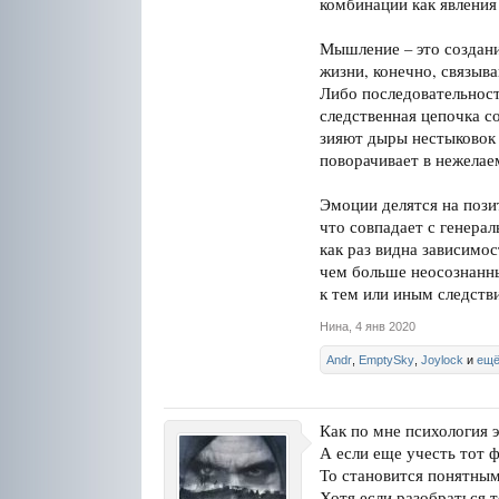
комбинации как явления
Мышление – это создани
жизни, конечно, связыв
Либо последовательност
следственная цепочка со
зияют дыры нестыковок 
поворачивает в нежелае
Эмоции делятся на пози
что совпадает с генерал
как раз видна зависимо
чем больше неосознанны
к тем или иным следств
Нина
,
4 янв 2020
Andr
,
EmptySky
,
Joylock
и
ещё
Как по мне психология э
А если еще учесть тот 
То становится понятным
Хотя если разобраться т