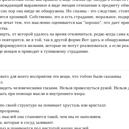
овождающий выраженное в виде эмоции отношение к предмету обмо
сих пор она нигде не обнаружена. Но спазмы - это следствие, стои
вятся хроникой. Собственно, это и есть страдание, моральное, под
 и лечат тем, что мысленно оценивается как "хорошо", что дает пр
етка.
рть, от которой удалось на время отключиться, редко когда сама ку
 повторится, не в той, так в другой форме.Вот здесь и обнаружива
 формируются желания, которые не могут реализоваться, а если ре
нце концов и приводит к тупиковому страданию.
овато для моего восприятия эти вещи, что тобою были сказанны.
л.
видеть человеческими глазами. Нельзя прикоснуться рукой. Нельзя 
ать при помощи мысли и внутреннего взора.
по своей структуре на поминает хрусталь или кристалл.
прозрачна.
 мыслей она становится такой, чем мы ее наполняем.
, которые в сосуд заливают.
к раз и понимается под чистотой наших мыслей.