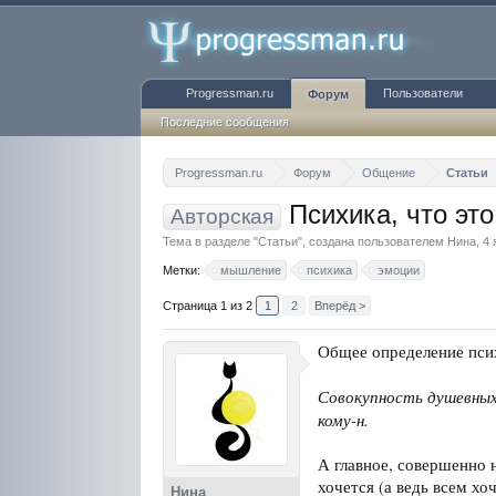
Progressman.ru
Пользователи
Форум
Последние сообщения
Progressman.ru
Форум
Общение
Статьи
Психика, что это
Авторская
Тема в разделе "
Статьи
", создана пользователем
Нина
,
4 
Метки:
мышление
психика
эмоции
Страница 1 из 2
1
2
Вперёд >
Общее определение псих
Совокупность душевных
кому-н.
А главное, совершенно н
хочется (а ведь всем хо
Нина