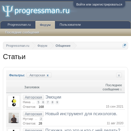
Войти или зарегистрироваться
Progressman.ru
Пользователи
Форум
Последние сообщения
Progressman.ru
Форум
Общение
Статьи
Фильтры:
Авторская
x
x
Последнее
Заголовок
сообщение ↓
Эмоции
Авторская
Нина
...
5
6
7
8
9
15 сен 2021
Ответов:
168
Новый инструмент для психологов.
Авторская
Нугзар
...
2
11 авг 2020
Ответов:
28
Психика, что это и что с ней делать?
Авторская