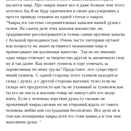
касается чакр. Про чакры знают все и даже больше чем этого
хотелось бы.Я не буду оригинален в своих рассуждениях,а
просто приведу отрывок из одной статьи о чакрах.
"Чакры,это система соединительных каналов нашей души с
телом. На самом деле этих каналов множество ,но
традиционно рассматриваются только самые крупные каналы
с большой проходимостью. Очень часто эзотерики путают
или попросту не знают истинного назначения чакр и
приписывают им различные качества . Так по их мнению
одна чакра отвечает за творчество,другая за жизненную силу
ну и так далее. Как может туннель в горе отвечать за
перевозимые по нему грузы? Представте ,что существует
некий туннель. С одной стороны этого туннеля находится
склад ( душа) ,а с другой стороны магазин( тело) если на
складе нет продуктов,то как ты не ухаживай за туннелем,как
ты его не чисть,в магазин товар не завезут,ибо его негде
взять. Если у человека черствая душа,то сколько не
прокачивай чакры,сколько их не открывай,ждать от такого
человека любви или сострадания бесполезно. Все дело не в
том как почищенны чакры,хотя это тоже важно,а в том чем
наполнена душа. "