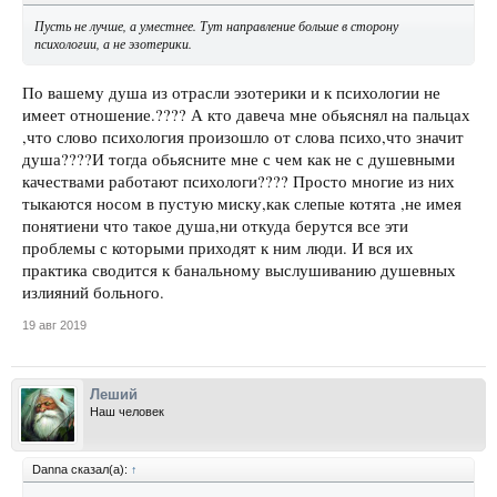
Пусть не лучше, а уместнее. Тут направление больше в сторону
психологии, а не эзотерики.
По вашему душа из отрасли эзотерики и к психологии не
имеет отношение.???? А кто давеча мне обьяснял на пальцах
,что слово психология произошло от слова психо,что значит
душа????И тогда обьясните мне с чем как не с душевными
качествами работают психологи???? Просто многие из них
тыкаются носом в пустую миску,как слепые котята ,не имея
понятиени что такое душа,ни откуда берутся все эти
проблемы с которыми приходят к ним люди. И вся их
практика сводится к банальному выслушиванию душевных
излияний больного.
19 авг 2019
Леший
Наш человек
Danna сказал(а):
↑