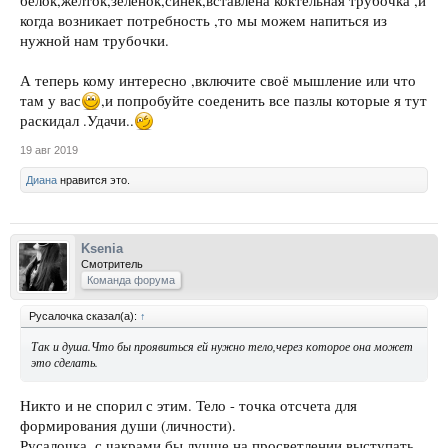
белок,желток,зеленок,синёк,вставлена коктельная трубочка ,и
когда возникает потребность ,то мы можем напиться из
нужной нам трубочки.
А теперь кому интересно ,включите своё мышление или что
там у вас
,и попробуйте соеденить все пазлы которые я тут
раскидал .Удачи..
19 авг 2019
Диана
нравится это.
Ksenia
Смотритель
Команда форума
Русалочка сказал(а):
↑
Так и душа.Что бы проявиться ей нужно тело,через которое она может
это сделать.
Никто и не спорил с этим. Тело - точка отсчета для
формирования души (личности).
Русалочка, с чакрами бы лучше на просветлении выступать.