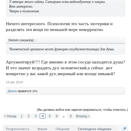
У автора этого сайта, Саторина есть видеообучение о чакрах.
Вот интересно.
Чакры и психология.
Ничего интересного. Психология это часть эзотерики и
разделять эти вещи по меньшей мере некорректно.
Denom сказал(а):
↑
Человеческий организм несет функцию сосуда(вместилища) для души.
Аргументируй!!!! Где именно в этом сосуде находится душа?
И что значит возрадить дух человеческий,а сейчас ,вот
конкретно у вас какой дух,звериный или вооще никакой?
19 авг 2019
Диана
нравится это.
(Вы должны войти или зарегистрироваться, чтобы ответить.)
< Назад
1
2
3
4
5
6
→
8
Вперёд >
Progressman.ru
Форум
Общение
Свободное общение