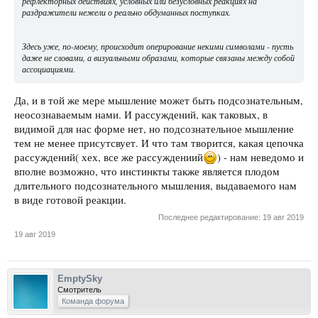
рефлекторных действиях, условных или безусловных реакциях на
художественного, и мыслительного типов.
раздражители нежели о реально обдуманных поступках.
Источник:
Для просмотра внешних ссылок необходимо зарегистрироваться
или
Здесь уже, по-моему, происходит оперирование некими символами - пусть
авторизоваться на форуме.
даже не словами, а визуальными образами, которые связаны между собой
ассоциациями.
Да, и в той же мере мышление может быть подсознательным,
неосознаваемым нами. И рассуждений, как таковых, в
видимой для нас форме нет, но подсознательное мышление
тем не менее присутсвует. И что там творится, какая цепочка
рассуждений( хех, все же рассуждениий
) - нам неведомо и
вполне возможно, что инстинкты также является плодом
длительного подсознательного мышления, выдаваемого нам
в виде готовой реакции.
Последнее редактирование:
19 авг 2019
19 авг 2019
EmptySky
Смотритель
Команда форума