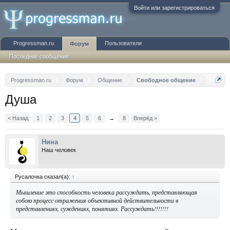
Войти или зарегистрироваться
Progressman.ru
Пользователи
Форум
Последние сообщения
Progressman.ru
Форум
Общение
Свободное общение
Душа
< Назад
1
2
3
4
5
6
→
8
Вперёд >
Нина
Наш человек
Русалочка сказал(а):
↑
Мышление это способность человека рассуждать, представляющая
собою процесс отражения объективной действительности в
представлениях, суждениях, понятиях. Рассуждать!!!!!!!