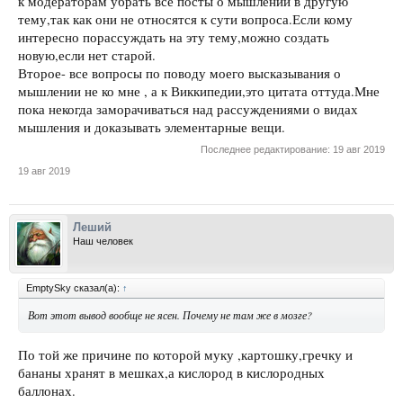
к модераторам убрать все посты о мышлении в другую
тему,так как они не относятся к сути вопроса.Если кому
интересно порассуждать на эту тему,можно создать
новую,если нет старой.
Второе- все вопросы по поводу моего высказывания о
мышлении не ко мне , а к Виккипедии,это цитата оттуда.Мне
пока некогда заморачиваться над рассуждениями о видах
мышления и доказывать элементарные вещи.
Последнее редактирование:
19 авг 2019
19 авг 2019
Леший
Наш человек
EmptySky сказал(а):
↑
Вот этот вывод вообще не ясен. Почему не там же в мозге?
По той же причине по которой муку ,картошку,гречку и
бананы хранят в мешках,а кислород в кислородных
баллонах.