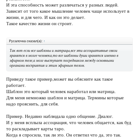
И эта способность может различаться у разных людей.
Зависит от того какое мышление человек чаще использует в
жизни, и для чего. И как он это делает.
Такое качество жизни он строит.
Русалочка сказал(а):
↑
Так вот если все шаблоны и матрицы,все эти ассоциативные связи
хранятся в мозге человека,то все шаблоны души хранятся именно в
эфирном теле,а мозг выступает посредником между основными
органами восприятия и этим эфирным телом.
Приведу такое пример,может вы обясните как такое
работает.
Шаблон это который человек наработал или матрица.
Для меня немножко шаблон и матрица. Термины которые
надо прояснить, для себя.
Пример. Недавно наблюдала одно общение. Диалог.
И у меня всплыла ассоциация, что человек общается, как буд
то раскладывает карты таро.
Когда я спросила, так ли это. Он ответил что да, это так.