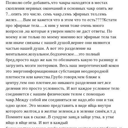
Позволю себе добавить,что чакры находятся в местах
скопления нервных окончаний и основных чакр опять же
7...опять это число. семь чакр,семь эфирных тел,семь
желез......Вам не кажется что в этом что то есть????Кстати
про эфирные тела.....к ним у меня тоже очень много
вопросов ,на которые я уверен никто не даст ответы. По
моему и не только по моему мнению все эфирные тела так
или иначе связаны с нашей душой,вернее они являются
частью нашей души. А вот это разделение на
ментальное,козуальное,бодхическое....это полный
бред,просто надо же как то обозначить какую то разницу и
загрузить мозги эзотериков. Весь наш энергетический кокон
это энергоинформационная субстанция неоднородной
плотности или качества.Грубо говоря,чем ближе к
центру,тем оно плотнее,но никакого разделения нет,все
деления это просто условность. И вот каждое условное тело
соединяется с нашим физическим телом с помощью
чакр.Между собой им соединяться не надо,ибо они и так
одно целое. Это можно представить в виде яйца внутри
которого желток,а в желтке зеленок,а в зеленке синёк,и.т.д
Помните как в сказке..В сундуке заяц,в зайце утка, в утке
яйцо в яйце игла. И вот в каждый