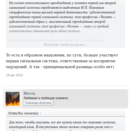
На основе относительного преобладания у человека первой или второй
сигнальной системы определяются выделенные И.П. Павловым
специфические типы высшей нервной деятельности: художественный
(преобладание первой сигнальной системы; тип профессии «Человек —
художественный образ»), мыслительный (преобладание второй
сигнальной системы; тип профессии «Человек — знак») и средний
(относительно одинаковая роль обоих систем).
Основные отличия художественного типа от мыслительного
Нажмите, чтобы раскрыть...
проявляются в сфере восприятия, где для «художника» характерны
целостное восприятие, яркость образов, эмоциональность, а для
«мыслителя» — дробление его на отдельные части, поиске смысла. В
То есть в образном мышлении, по сути, больше участвует
сфере воображения и мышления у «художников» отмечается
первая сигнальная система, ответственная за восприятие
преобладание образного мышления и воображения, в то время как для
ощущений. А так - принципиальной разницы особо нет)
«мыслителей» характерно абстрактное, теоретическое мышление; в
эмоциональной сфере лица художественного типа отличаются
19 авг 2019
повышенной эмоциональностью, аффективностью, а для мыслительного
типа более свойственны рассудочные, интеллектуальные реакции на
события.
Мечта
Таким образом, люди художественного типа в большей степени склонны к
Любимая и любящая взаимно
профессиональной деятельности, требующей впечатлительности,
Команда форума
образности и живости фантазии. Люди мыслительного типа лучше
будут справляться с деятельность, связанной с оперированием
EmptySky сказал(а):
↑
абстрактным материалом, математическими и логическими
формулами, различными понятиями.
Для того, чтобы мыслить, все же нужна какая-то знаковая система,
некоторый язык. В отсутствии этого можно говорить разве что о
Представители среднего типа сочетают в себе черты и