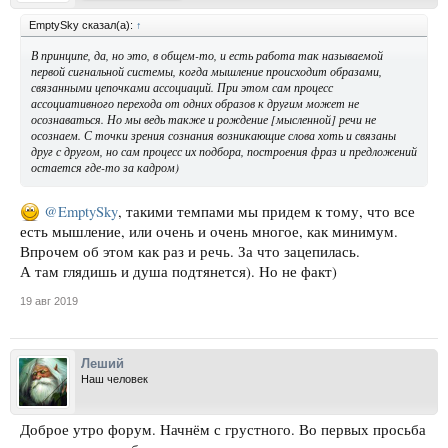
EmptySky сказал(а):
↑
В принципе, да, но это, в общем-то, и есть работа так называемой
первой сигнальной системы, когда мышление происходит образами,
связанными цепочками ассоциаций. При этом сам процесс
ассоциативного перехода от одних образов к другим может не
осознаваться. Но мы ведь также и рождение [мысленной] речи не
осознаем. С точки зрения сознания возникающие слова хоть и связаны
друг с другом, но сам процесс их подбора, построения фраз и предложений
остается где-то за кадром)
@EmptySky
, такими темпами мы придем к тому, что все
есть мышление, или очень и очень многое, как минимум.
Впрочем об этом как раз и речь. За что зацепилась.
А там глядишь и душа подтянется). Но не факт)
19 авг 2019
Леший
Наш человек
Доброе утро форум. Начнём с грустного. Во первых просьба