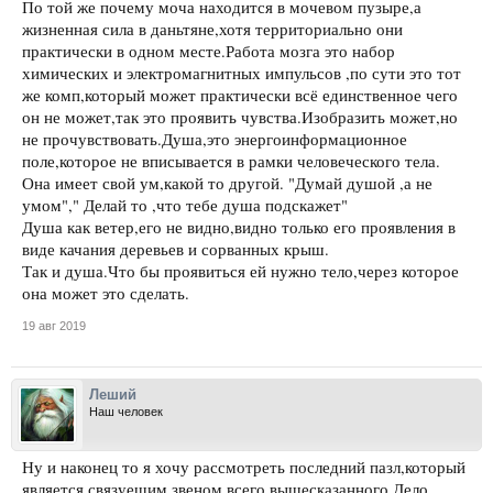
По той же почему моча находится в мочевом пузыре,а
жизненная сила в даньтяне,хотя территориально они
практически в одном месте.Работа мозга это набор
химических и электромагнитных импульсов ,по сути это тот
же комп,который может практически всё единственное чего
он не может,так это проявить чувства.Изобразить может,но
не прочувствовать.Душа,это энергоинформационное
поле,которое не вписывается в рамки человеческого тела.
Она имеет свой ум,какой то другой. "Думай душой ,а не
умом"," Делай то ,что тебе душа подскажет"
Душа как ветер,его не видно,видно только его проявления в
виде качания деревьев и сорванных крыш.
Так и душа.Что бы проявиться ей нужно тело,через которое
она может это сделать.
19 авг 2019
Леший
Наш человек
Ну и наконец то я хочу рассмотреть последний пазл,который
является связуещим звеном всего вышесказанного.Дело