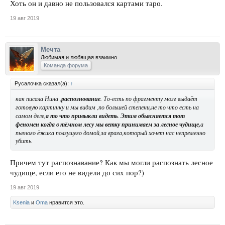
Хоть он и давно не пользовался картами таро.
19 авг 2019
Мечта
Любимая и любящая взаимно
Команда форума
Русалочка сказал(а):
↑
как писала Нина ,
распознование
. То-есть по фрагменту мозг выдаёт
готовую картинку и мы видим ,по большей степени
,
не то что есть на
самом деле,
а то что привыкли видеть
.
Этим обьясняется тот
феномен когда в тёмном лесу мы ветку принимаем за лесное чудище,
а
пьяного ёжика ползущего домой,за врага,который хочет нас непременно
убить.
Причем тут распознавание? Как мы могли распознать лесное
чудище, если его не видели до сих пор?)
19 авг 2019
Ksenia
и
Oma
нравится это.