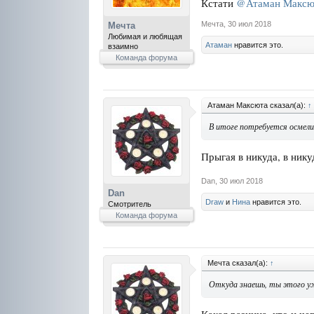
Кстати
@Атаман Максю
Мечта
,
30 июл 2018
Мечта
Любимая и любящая
Атаман
нравится это.
взаимно
Команда форума
Атаман Максюта сказал(а):
↑
В итоге потребуется осмели
Прыгая в никуда, в нику
Dan
,
30 июл 2018
Dan
Draw
и
Нина
нравится это.
Смотритель
Команда форума
Мечта сказал(а):
↑
Откуда знаешь, ты этого уж