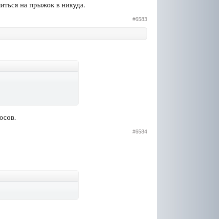
иться на прыжок в никуда.
#6583
осов.
#6584