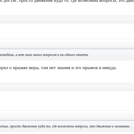
го достиг, просто движение куда то, где возможны вопросы, это дв
 попадёшь, а вот там много вопросов и ни одного ответа.
рил о прыжке веры, там нет знания и это прыжок в никуда.
достиг, просто движение куда то, где возможны вопросы, это движение к незнанию.