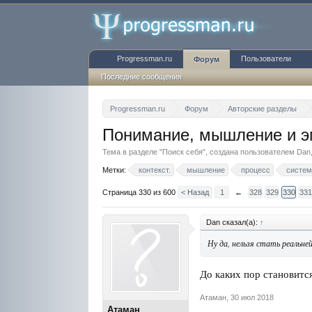
Progressman.ru
Пользователи
Форум
Последние сообщения
Progressman.ru
Форум
Авторские разделы
Понимание, мышление и э
Тема в разделе "
Поиск себя
", создана пользователем
Dan
Метки:
контекст.
мышление
процесс
систем
Страница 330 из 600
< Назад
1
←
328
329
330
331
Dan сказал(а):
↑
Ну да, нельзя стать реальне
До каких пор становится
Атаман
,
30 июл 2018
Атаман