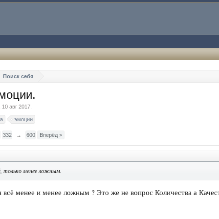
Поиск себя
моции.
,
10 авг 2017
.
а
эмоции
332
→
600
Вперёд >
й, только менее ложным.
 всё менее и менее ложным ? Это же не вопрос Количества а Качест