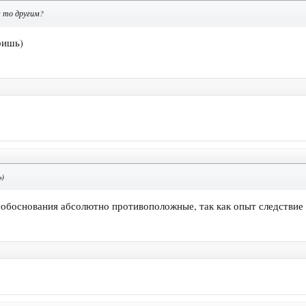
м то другим?
ришь)
)
 обоснования абсолютно противоположные, так как опыт следствие