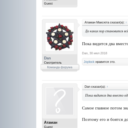
Guest
Атаман Максюта сказал(а):
↑
До каких пор становится всё
Пока видится два вмест
Dan
,
30 июл 2018
Dan
Joylock
нравится это.
Смотритель
Команда форума
Dan сказал(а):
↑
Пока видится два вместо од
Самое главное потом зна
Поэтому его и боятся до
Атаман
Guest