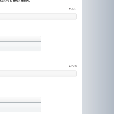
ижение к незнанию.
#6587
#6588