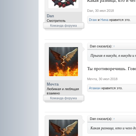
Какая разница, кто и че
Dan
,
30 июл 2018
Dan
Draw
и
Нина
нравится это.
Смотритель
Команда форума
Dan сказал(а):
↑
Прыгая в никуда, в никуда и
Ты противоречишь. Гово
Мечта
,
30 июл 2018
Мечта
Атаман
нравится это.
Любимая и любящая
взаимно
Команда форума
Dan сказал(а):
↑
Какая разница, кто и чего 