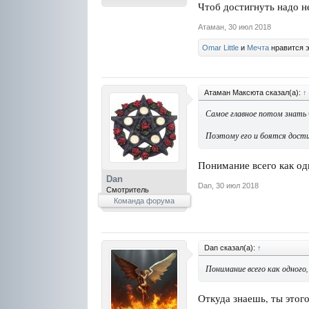
Чтоб достигнуть надо н
Атаман
,
30 июл 2018
Omar Little
и
Мечта
нравится э
Атаман Максюта сказал(а):
↑
Самое главное потом знать 
Поэтому его и боятся дости
Понимание всего как од
Dan
Dan
,
30 июл 2018
Смотритель
Команда форума
Dan сказал(а):
↑
Понимание всего как одного
Откуда знаешь, ты этого