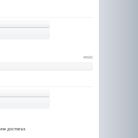
#6582
чем достигал.