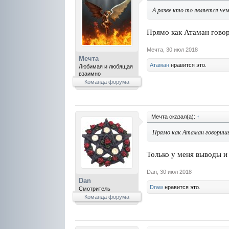
А разве кто то является че
Прямо как Атаман гово
Мечта
,
30 июл 2018
Мечта
Атаман
нравится это.
Любимая и любящая
взаимно
Команда форума
Мечта сказал(а):
↑
Прямо как Атаман говоришь
Только у меня выводы и
Dan
,
30 июл 2018
Dan
Draw
нравится это.
Смотритель
Команда форума