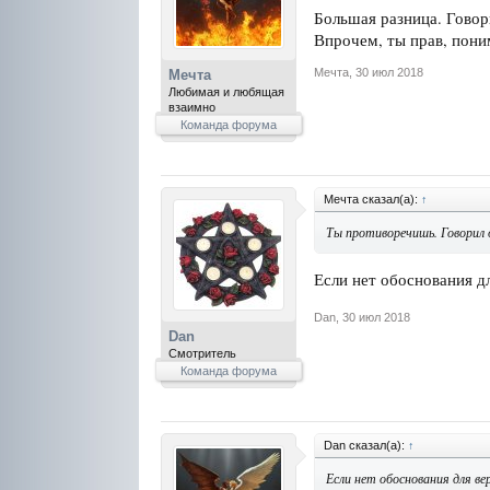
Большая разница. Говори
Впрочем, ты прав, пони
Мечта
,
30 июл 2018
Мечта
Любимая и любящая
взаимно
Команда форума
Мечта сказал(а):
↑
Ты противоречишь. Говорил 
Если нет обоснования дл
Dan
,
30 июл 2018
Dan
Смотритель
Команда форума
Dan сказал(а):
↑
Если нет обоснования для ве