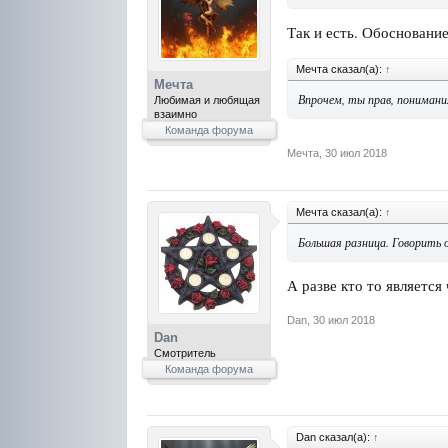
Так и есть. Обосновани
Мечта сказал(а):
↑
Мечта
Впрочем, ты прав, понимания
Любимая и любящая
взаимно
Команда форума
Мечта
,
30 июл 2018
Мечта сказал(а):
↑
Большая разница. Говорить 
А разве кто то является
Dan
,
30 июл 2018
Dan
Смотритель
Команда форума
Dan сказал(а):
↑