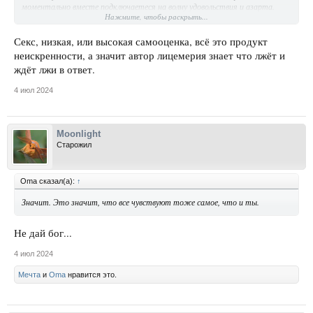
моментально вместе подключаетеся на волну удовольствия и азарта.
Нажмите, чтобы раскрыть...
Может вы не продолжите общение, но это время было хорошо прям.
Секс, низкая, или высокая самооценка, всё это продукт
неискренности, а значит автор лицемерия знает что лжёт и
ждёт лжи в ответ.
4 июл 2024
Moonlight
Старожил
Oma сказал(а):
↑
Значит. Это значит, что все чувствуют тоже самое, что и ты.
Не дай бог...
4 июл 2024
Мечта
и
Oma
нравится это.