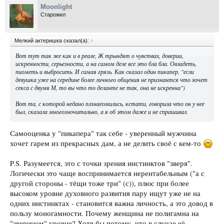
Moonlight
Старожил
Мелкий актеришка сказал(а):
↑
Вот тут так же как и в реале, Ж трындят о чувствах, доверии,
искренности, серьезности, а на самом деле все это бла бла. Овладеть,
пиометь и выбросить. И самая грязь. Как сказал один пикапер, "если
девушка уже на середине более личного общения не признантся что хочет
секса с двумя М, то вы что то деланте не так, она не искренна")
Вот та, с которой недано плзнаеомились, кстати, говорила что он у нее
был, сказала многозночитально, а я об этом даже и не спрашивал.
Самооценка у "пикапера" так себе - уверенный мужчина
хочет гарем из прекрасных дам, а не делить своё с кем-то
P.S. Разумеется, это с точки зрения инстинктов "зверя".
Логически это чаще воспринимается нерентабельным ("а с
другой стороны - тёщи тоже три" (с)), плюс при более
высоком уровне духовного развития пару ищут уже не на
одних инстинктах - становится важна личность, а это довод в
пользу моногамности. Почему женщина не полигамна на
"зверином" уровне? Хотя бы потому, что в случае её