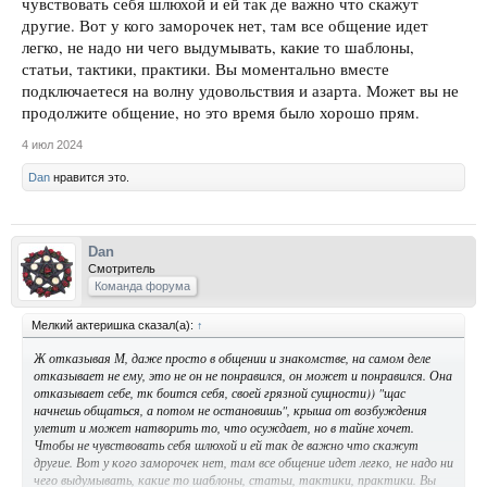
чувствовать себя шлюхой и ей так де важно что скажут
другие. Вот у кого заморочек нет, там все общение идет
легко, не надо ни чего выдумывать, какие то шаблоны,
статьи, тактики, практики. Вы моментально вместе
подключаетеся на волну удовольствия и азарта. Может вы не
продолжите общение, но это время было хорошо прям.
4 июл 2024
Dan
нравится это.
Dan
Смотритель
Команда форума
Мелкий актеришка сказал(а):
↑
Ж отказывая М, даже просто в общении и знакомстве, на самом деле
отказывает не ему, это не он не понравился, он может и понравился. Она
отказывает себе, тк боится себя, своей грязной сущности)) "щас
начнешь общаться, а потом не остановишь", крыша от возбуждения
улетит и может натворить то, что осуждает, но в тайне хочет.
Чтобы не чувствовать себя шлюхой и ей так де важно что скажут
другие. Вот у кого заморочек нет, там все общение идет легко, не надо ни
чего выдумывать, какие то шаблоны, статьи, тактики, практики. Вы