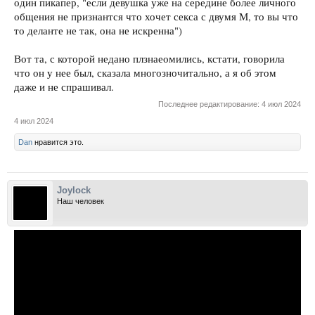
один пикапер, "если девушка уже на середине более личного
общения не признантся что хочет секса с двумя М, то вы что
то деланте не так, она не искренна")
Вот та, с которой недано плзнаеомились, кстати, говорила
что он у нее был, сказала многозночитально, а я об этом
даже и не спрашивал.
Последнее редактирование:
4 июл 2024
4 июл 2024
Dan
нравится это.
Joylock
Наш человек