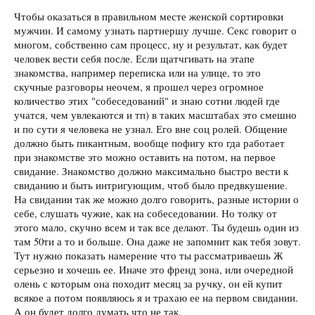
Чтобы оказаться в правильном месте женской сортировки
мужчин. И самому узнать партнершу лучше. Секс говорит о
многом, собственно сам процесс, ну и результат, как будет
человек вести себя после. Если щатчгивать на этапе
знакомства, например переписка или на улице, то это
скучные разговоры неочем, я прошел через огромное
количество этих "собеседований" и знаю сотни людей где
учатся, чем увлекаются и тп) в таких масштабах это смешно
и по сути я человека не узнал. Его вне соц ролей. Общение
должно быть пикантным, вообще пофигу кто гда работает
при знакомстве это можно оставить на потом, на первое
свидание. Знакомство должно максимально быстро вести к
свиданию и быть интригующим, чтоб было предвкушение.
На свидании так же можно долго говорить, разные истории о
себе, слушать чужие, как на собеседовании. Но толку от
этого мало, скучно всем и так все делают. Ты будешь один из
там 50ти а то и больше. Она даже не запомнит как тебя зовут.
Тут нужно показать намерение что ты рассматриваешь Ж
серьезно и хочешь ее. Иначе это френд зона, или очередной
олень с которым она походит месяц за ручку, он ей купит
всякое а потом появляюсь я и трахаю ее на первом свидании.
А он будет долго думать что не так.