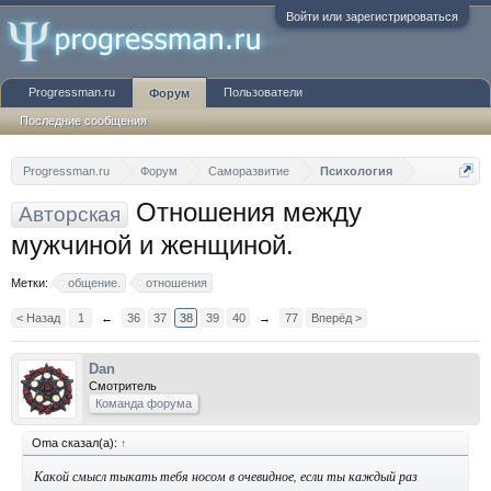
Войти или зарегистрироваться
Progressman.ru
Пользователи
Форум
Последние сообщения
Progressman.ru
Форум
Саморазвитие
Психология
Отношения между
Авторская
мужчиной и женщиной.
Метки:
общение.
отношения
< Назад
1
←
36
37
38
39
40
→
77
Вперёд >
Dan
Смотритель
Команда форума
Oma сказал(а):
↑
Какой смысл тыкать тебя носом в очевидное, если ты каждый раз