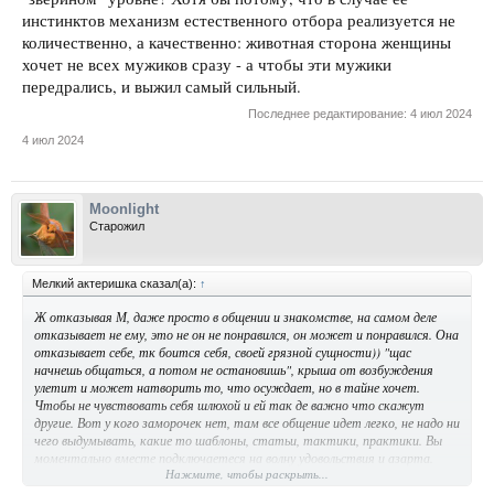
инстинктов механизм естественного отбора реализуется не
количественно, а качественно: животная сторона женщины
хочет не всех мужиков сразу - а чтобы эти мужики
передрались, и выжил самый сильный.
Последнее редактирование:
4 июл 2024
4 июл 2024
Moonlight
Старожил
Мелкий актеришка сказал(а):
↑
Ж отказывая М, даже просто в общении и знакомстве, на самом деле
отказывает не ему, это не он не понравился, он может и понравился. Она
отказывает себе, тк боится себя, своей грязной сущности)) "щас
начнешь общаться, а потом не остановишь", крыша от возбуждения
улетит и может натворить то, что осуждает, но в тайне хочет.
Чтобы не чувствовать себя шлюхой и ей так де важно что скажут
другие. Вот у кого заморочек нет, там все общение идет легко, не надо ни
чего выдумывать, какие то шаблоны, статьи, тактики, практики. Вы
моментально вместе подключаетеся на волну удовольствия и азарта.
Нажмите, чтобы раскрыть...
Может вы не продолжите общение, но это время было хорошо прям.