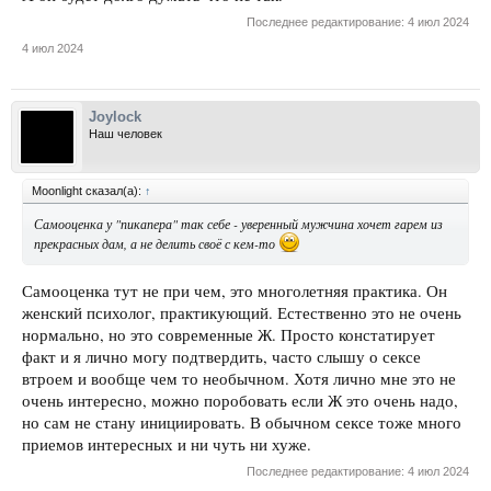
Последнее редактирование:
4 июл 2024
4 июл 2024
Joylock
Наш человек
Moonlight сказал(а):
↑
Самооценка у "пикапера" так себе - уверенный мужчина хочет гарем из
прекрасных дам, а не делить своё с кем-то
Самооценка тут не при чем, это многолетняя практика. Он
женский психолог, практикующий. Естественно это не очень
нормально, но это современные Ж. Просто констатирует
факт и я лично могу подтвердить, часто слышу о сексе
втроем и вообще чем то необычном. Хотя лично мне это не
очень интересно, можно поробовать если Ж это очень надо,
но сам не стану инициировать. В обычном сексе тоже много
приемов интересных и ни чуть ни хуже.
Последнее редактирование:
4 июл 2024