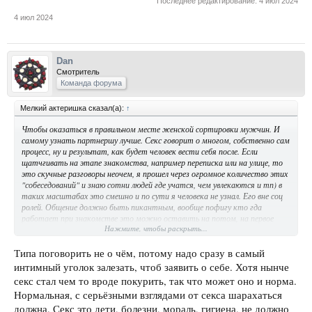
Последнее редактирование:
4 июл 2024
4 июл 2024
Dan
Смотритель
Команда форума
Мелкий актеришка сказал(а):
↑
Чтобы оказаться в правильном месте женской сортировки мужчин. И
самому узнать партнершу лучше. Секс говорит о многом, собственно сам
процесс, ну и результат, как будет человек вести себя после. Если
щатчгивать на этапе знакомства, например переписка или на улице, то
это скучные разговоры неочем, я прошел через огромное количество этих
"собеседований" и знаю сотни людей где учатся, чем увлекаются и тп) в
таких масштабах это смешно и по сути я человека не узнал. Его вне соц
ролей. Общение должно быть пикантным, вообще пофигу кто гда
работает при знакомстве это можно оставить на потом, на первое
Нажмите, чтобы раскрыть...
свидание. Знакомство должно максимально быстро вести к свиданию и
быть интригующим, чтоб было предвкушение. На свидании так же
можно долго говорить, разные истории о себе, слушать чужие, как на
Типа поговорить не о чём, потому надо сразу в самый
собеседовании. Но толку от этого мало, скучно всем и так все делают.
интимный уголок залезать, чтоб заявить о себе. Хотя нынче
Ты будешь один из там 50ти а то и больше. Она даже не запомнит как
секс стал чем то вроде покурить, так что может оно и норма.
тебя зовут. Тут нужно показать намерение что ты рассматриваешь Ж
Нормальная, с серьёзными взглядами от секса шарахаться
серьезно и хочешь ее. Иначе это френд зона, или очередной олень с
которым она походит месяц за ручку, он ей купит всякое а потом
должна. Секс это дети, болезни, мораль, гигиена, не должно