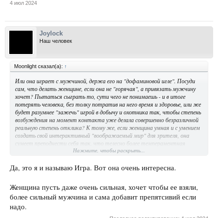
4 июл 2024
Joylock
Наш человек
Moonlight сказал(а):
↑
Или она играет с мужчиной, держа его на "дофаминовой игле". Посуди
сам, что делать женщине, если она не "горячая", а привязать мужчину
хочет? Пытаться сыграть то, сути чего не понимаешь - и в итоге
потерять человека, без толку потратив на него время и здоровье, или же
будет разумнее "зажечь" игрой в добычу и охотника так, чтобы степень
возбуждения на момент контакта уже делала совершенно безразличной
реальную степень отклика? К тому же, если женщина умная и с умением
создать свой интерактивный "воображаемый мир" для зрителя, она
сумеет преподнести себя так, что телесно более темпераментная
Нажмите, чтобы раскрыть...
соперница будет ей впоследствие проигрывать.
Да, это я и называю Игра. Вот она очень интересна.
Женщина пусть даже очень сильная, хочет чтобы ее взяли,
более сильный мужчина и сама добавит препятсивий если
надо.