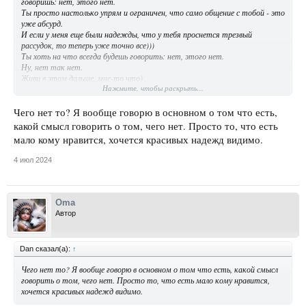
говоришь: нет, этого нет.
Ты просто настолько упрям и ограничен, что само общение с тобой - это
уже абсурд.
И если у меня еще были надежды, что у тебя проснется трезвый
рассудок, то теперь уже точно все)))
Ты хоть на что всегда будешь говорить: нет, этого нет.
Ну, нет так нет.
Живи в этом дальше, мне-то что)
Нажмите, чтобы раскрыть...
Кстати, я думаю, что я единственный человек, который по-настоящему
пытался тебя понять, и поэтому задавала тебе столько вопросов.
Чего нет то? Я вообще говорю в основном о том что есть,
Но тебе не нужно, чтобы тебя кто-то понимал, тебе нужно просто
какой смысл говорить о том, чего нет. Просто то, что есть
толдычить свое. И больше ничего.
мало кому нравится, хочется красивых надежд видимо.
Ну толдычь дальше)
4 июл 2024
Oma
Автор
Dan сказал(а):
↑
Чего нет то? Я вообще говорю в основном о том что есть, какой смысл
говорить о том, чего нет. Просто то, что есть мало кому нравится,
хочется красивых надежд видимо.