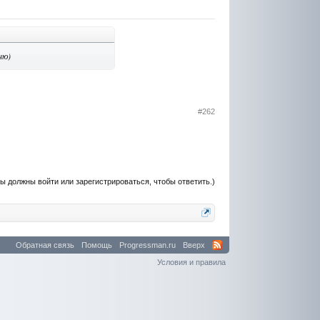
ню)
#262
ы должны войти или зарегистрироваться, чтобы ответить.)
Обратная связь
Помощь
Progressman.ru
Вверх
Условия и правила