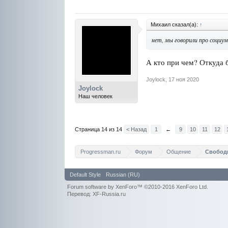
Михаил сказал(а):
↑
нет, мы говорили про социум
А кто при чем? Откуда
Joylock
,
17 ноя 2020
Joylock
Наш человек
Страница 14 из 14
< Назад
1
←
9
10
11
12
Progressman.ru
Форум
Общение
Свобод
Default Style
Russian (RU)
Forum software by XenForo™
©2010-2016 XenForo Ltd.
Перевод: XF-Russia.ru