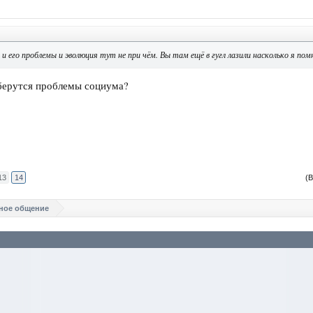
 и его проблемы и эволюция тут не при чём. Вы там ещё в гугл лазили насколько я пом
 берутся проблемы социума?
13
14
(В
ное общение