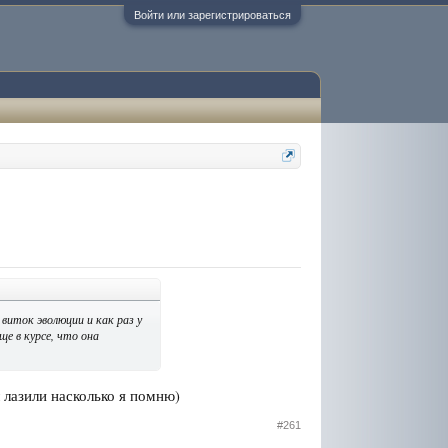
Войти или зарегистрироваться
виток эволюции и как раз у
е в курсе, что она
 лазили насколько я помню)
#261