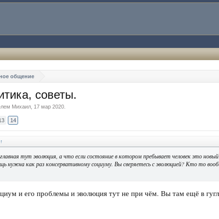
ное общение
тика, советы.
телем
Михаил
,
17 мар 2020
.
13
14
↑
главная тут эволюция, а что если состояние в котором пребывает человек это новый 
щь нужна как раз консервативному социуму. Вы сверяетесь с эволюцией? Кто то вообщ
циум и его проблемы и эволюция тут не при чём. Вы там ещё в гугл