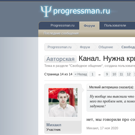
Progressman.ru
Пользователи
Форум
Последние сообщения
Progressman.ru
Форум
Общение
Свобод
Канал. Нужна кри
Авторская
Тема в разделе "
Свободное общение
", создана пользова
Страница 14 из 14
< Назад
1
←
9
10
11
12
Мелкий актеришка сказал(а):
Ну вообще мы выяснили что 
него то проблем нет, а помо
задумала?
нет, мы говорили про со
Михаил
Михаил
,
17 ноя 2020
Участник