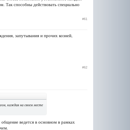
изм. Так способны действовать специально
#61
ждения, запутывания и прочих козней,
#62
угом, каждая на своем месте
и общение ведется в основном в рамках
чем.