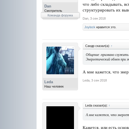
что либо складывать, в
Dan
структурировать их выво
Смотритель
Команда форума
Dan
,
3 сен 2018
Joylock
нравится это.
Сандр сказал(а):
↑
Общение -призвано служить 
Энергетический обмен при э
А мне кажется, что энер
Leda
,
3 сен 2018
Leda
Наш человек
Leda сказал(а):
↑
А мне кажется, что энергет
Кажется, или есть основ