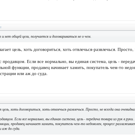
↑
и нет общей цели, получается и договариваться не о чем.
гает цель, хоть договориться, хоть отвлечься-развлечься. Просто, 
 продавцом. Если все нормально, вы единая система, цель - передач
льной функции, продавец начинает хамить, покупатель чем-то недов
страции или аж до суда.
 цель, хоть договориться, хоть отвлечься-развлечься. Просто, не всегда она очевидна
давцом. Если все нормально, вы единая система, цель - передача товара из рук в руки
ункции, продавец начинает хамить, покупатель чем-то недоволен, процесс разлаживае
 аж до суда.