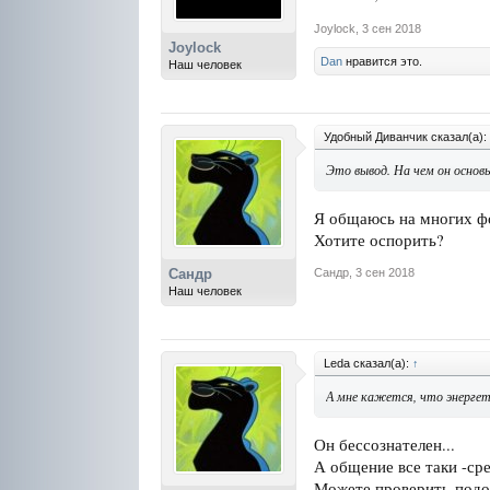
Joylock
,
3 сен 2018
Joylock
Dan
нравится это.
Наш человек
Удобный Диванчик сказал(а):
Это вывод. На чем он основ
Я общаюсь на многих фо
Хотите оспорить?
Сандр
,
3 сен 2018
Сандр
Наш человек
Leda сказал(а):
↑
А мне кажется, что энергет
Он бессознателен...
А общение все таки -ср
Можете проверить-подой