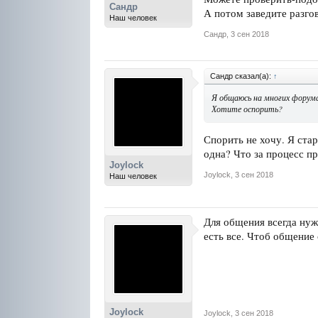
Сандр
А потом заведите разгов
Наш человек
Сандр
,
3 сен 2018
Сандр сказал(а):
↑
Я общаюсь на многих форума
Хотите оспорить?
Спорить не хочу. Я ста
одна? Что за процесс п
Joylock
Joylock
,
3 сен 2018
Наш человек
Для общения всегда нуж
есть все. Чтоб общение
Joylock
Joylock
,
3 сен 2018