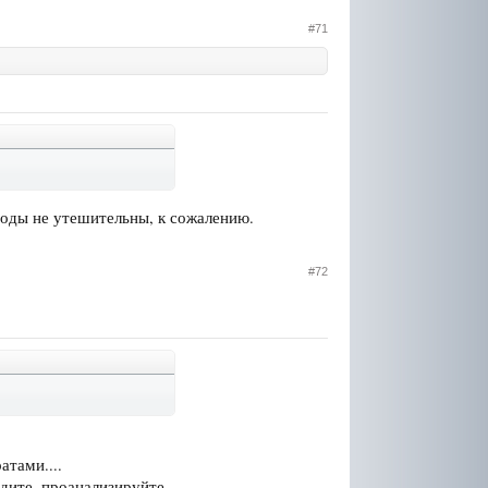
#71
воды не утешительны, к сожалению.
#72
атами....
дите, проанализируйте...