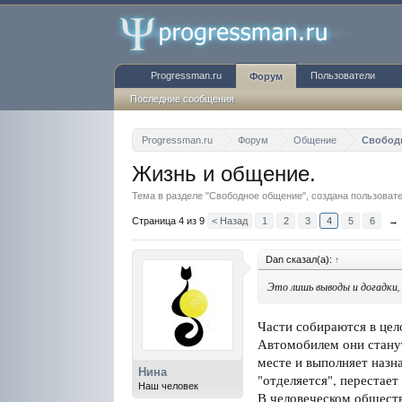
Progressman.ru
Пользователи
Форум
Последние сообщения
Progressman.ru
Форум
Общение
Свобод
Жизнь и общение.
Тема в разделе "
Свободное общение
", создана пользова
Страница 4 из 9
< Назад
1
2
3
4
5
6
→
Dan сказал(а):
↑
Это лишь выводы и догадки,
Части собираются в цело
Автомобилем они станут
месте и выполняет назн
Нина
"отделяется", перестае
Наш человек
В человеческом обществ