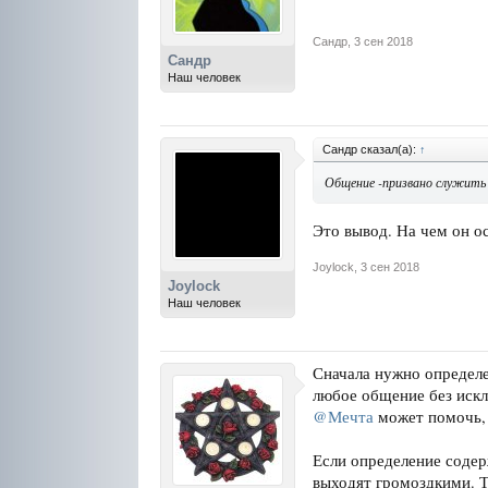
Сандр
,
3 сен 2018
Сандр
Наш человек
Сандр сказал(а):
↑
Общение -призвано служить 
Это вывод. На чем он о
Joylock
,
3 сен 2018
Joylock
Наш человек
Сначала нужно определе
любое общение без искл
@Мечта
может помочь, 
Если определение содер
выходят громоздкими. 