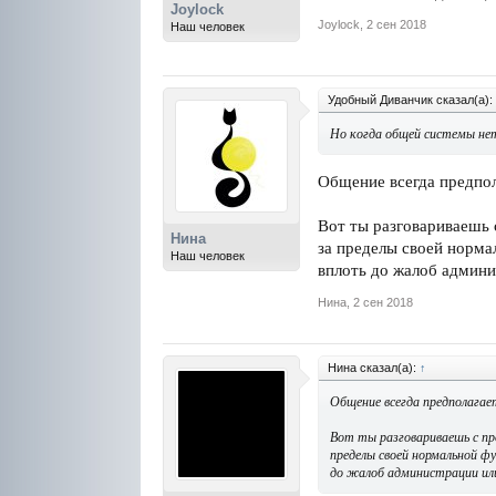
Joylock
Joylock
,
2 сен 2018
Наш человек
Удобный Диванчик сказал(а):
Но когда общей системы нет 
Общение всегда предпола
Вот ты разговариваешь с
Нина
за пределы своей норма
Наш человек
вплоть до жалоб админи
Нина
,
2 сен 2018
Нина сказал(а):
↑
Общение всегда предполагает
Вот ты разговариваешь с про
пределы своей нормальной ф
до жалоб администрации или