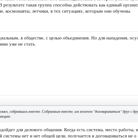
. В результате такая группа способна действовать как единый орган
е, космонавты, летчики, в тех ситуациях, которым они обучены.
нальным, в обществе, с целью обьединения. Но для нападения, осу
ию уже не стать.
ько, собравшись вместе. Собранным вместе, им незачем "договариваться" друг с др
ункцию.
одойдет для делового общения. Когда есть система, место работы, 
 системы нет и нет общей цели, получается и договариваться не о 