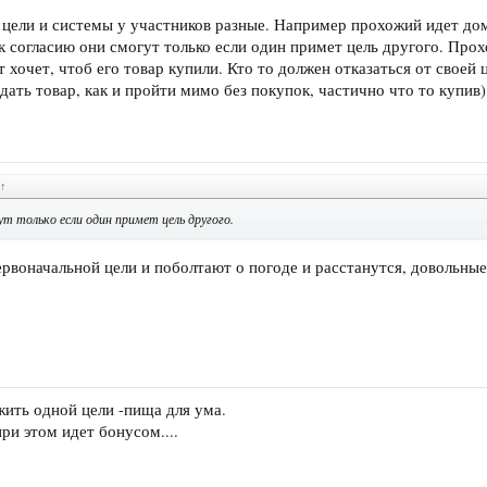
о цели и системы у участников разные. Например прохожий идет до
 к согласию они смогут только если один примет цель другого. Про
т хочет, чтоб его товар купили. Кто то должен отказаться от своей 
ать товар, как и пройти мимо без покупок, частично что то купив)
↑
т только если один примет цель другого.
ервоначальной цели и поболтают о погоде и расстанутся, довольные
ить одной цели -пища для ума.
ри этом идет бонусом....