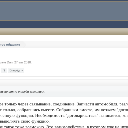
ное общение
телем
Dan
,
27 авг 2018
.
9
Вперёд >
 не понятно откуда взявшиеся.
е только через связывание, соединение. Запчасти автомобиля, разл
 только, собравшись вместе. Собранным вместе, им незачем "догов
аченную функцию. Необходимость "договариваться" начинается, когд
т выполнять свою функцию.
е такое тоже возможно. Это взаимодействие, в котором уже не ну