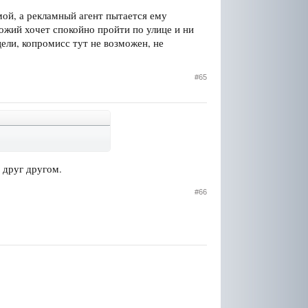
мой, а рекламный агент пытается ему
хожий хочет спокойно пройти по улице и ни
цели, копромисс тут не возможен, не
#65
 друг другом.
#66