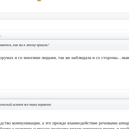
↑
ывается, как вы к этому пришли?
румах и со многими людьми, так же наблюдала и со стороны....вы
ический аспект все таки первичен
едство коммуникации, а это прежде взаимодействие речевыми аппар
дите к человеку и просто постоите рядом некоторое время, и отой