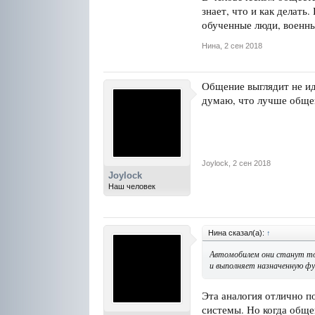
знает, что и как делать
обученные люди, военны
Нина
,
2 сен 2018
Общение выглядит не ид
думаю, что лучше общен
Joylock
,
2 сен 2018
Joylock
Наш человек
Нина сказал(а):
↑
Автомобилем они станут тол
и выполняет назначенную ф
Эта аналогия отлично п
системы. Но когда общей