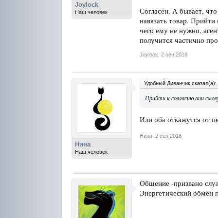
Joylock
Согласен. А бывает, чт
Наш человек
навязать товар. Прийти
чего ему не нужно, аген
получится частично прод
Joylock
,
2 сен 2018
Удобный Диванчик сказал(а):
Прийти к согласию они смогу
Или оба откажутся от п
Нина
,
2 сен 2018
Нина
Наш человек
Общение -призвано служ
Энергетический обмен п