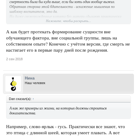
смертность была бы куда выше, если бы хоть один вообще выжил.
Обратная сторона этой бдительности - искажение мышления по
шаблону воспитателя, это да.
Но даже свежерожденные котята без матери сдыхают практически
Нажмите, чтобы раскрыть...
сразу.
Так что вероятность дожить до ясного видения без общения
практически нулевая.
А как будет протекать формирование сущности вне
обучающего фактора, вне социальной группы, лишь на
собственном опыте? Конечно с учётом версии, где смерть не
настигает его в первые пару дней после рождения.
2 сен 2018
Нина
Наш человек
Dan сказал(а):
↑
А как же примеры из жизни, на которых должны строиться
доказательства.
Например, слово-ярлык - гусь. Практически все знают, что
это птица с длинной шеей, которая умеет плавать. А вот