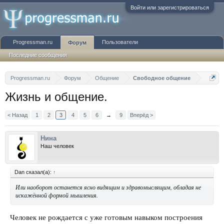
Войти или зарегистрироваться
Progressman.ru
Пользователи
Форум
Последние сообщения
Progressman.ru
Форум
Общение
Свободное общение
Жизнь и общение.
< Назад
1
2
3
4
5
6
→
9
Вперёд >
Нина
Наш человек
Dan сказал(а):
↑
Или наоборот останется ясно видящим и здравомыслящим, обладая не
искажённой формой мышления.
Человек не рождается с уже готовым навыком построения