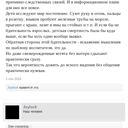
причинно-следственных связей. И в информационном плане
для них все новое.
Дети исследуют мир постепенно. Суют руку в огонь, пальцы
в розетку, языком пробуют железные трубы на морозе,
прыгают с крыш, лазят в ямы на стойках и т.п. И если бы не
бдительность взрослых, детская смертность была бы куда
выше, если бы хоть один вообще выжил.
Обратная сторона этой бдительности - искажение мышления
по шаблону воспитателя, это да.
Но даже свежерожденные котята без матери сдыхают
практически сразу.
Так что вероятность дожить до ясного видения без общения
практически нулевая.
2 сен 2018
Joylock
нравится это.
Joylock
Наш человек
Dan сказал(а):
↑