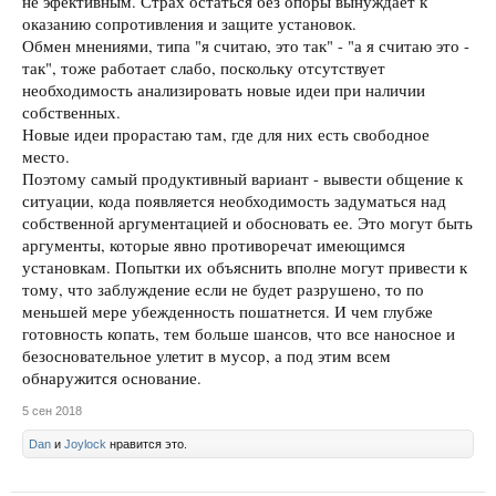
не эфективным. Страх остаться без опоры вынуждает к
оказанию сопротивления и защите установок.
Обмен мнениями, типа "я считаю, это так" - "а я считаю это -
так", тоже работает слабо, поскольку отсутствует
необходимость анализировать новые идеи при наличии
собственных.
Новые идеи прорастаю там, где для них есть свободное
место.
Поэтому самый продуктивный вариант - вывести общение к
ситуации, кода появляется необходимость задуматься над
собственной аргументацией и обосновать ее. Это могут быть
аргументы, которые явно противоречат имеющимся
установкам. Попытки их объяснить вполне могут привести к
тому, что заблуждение если не будет разрушено, то по
меньшей мере убежденность пошатнется. И чем глубже
готовность копать, тем больше шансов, что все наносное и
безосновательное улетит в мусор, а под этим всем
обнаружится основание.
5 сен 2018
Dan
и
Joylock
нравится это.