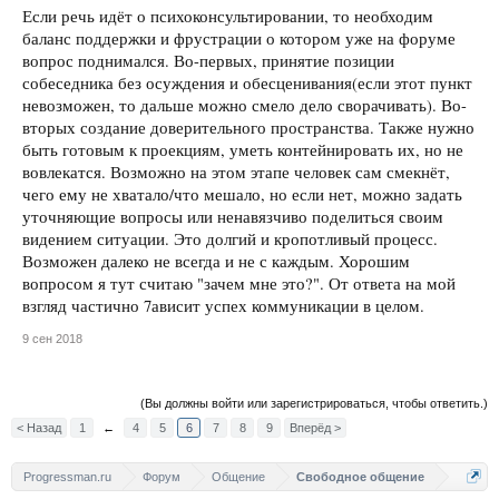
Если речь идёт о психоконсультировании, то необходим
баланс поддержки и фрустрации о котором уже на форуме
вопрос поднимался. Во-первых, принятие позиции
собеседника без осуждения и обесценивания(если этот пункт
невозможен, то дальше можно смело дело сворачивать). Во-
вторых создание доверительного пространства. Также нужно
быть готовым к проекциям, уметь контейнировать их, но не
вовлекатся. Возможно на этом этапе человек сам смекнёт,
чего ему не хватало/что мешало, но если нет, можно задать
уточняющие вопросы или ненавязчиво поделиться своим
видением ситуации. Это долгий и кропотливый процесс.
Возможен далеко не всегда и не с каждым. Хорошим
вопросом я тут считаю "зачем мне это?". От ответа на мой
взгляд частично 7ависит успех коммуникации в целом.
9 сен 2018
(Вы должны войти или зарегистрироваться, чтобы ответить.)
< Назад
1
←
4
5
6
7
8
9
Вперёд >
Progressman.ru
Форум
Общение
Свободное общение