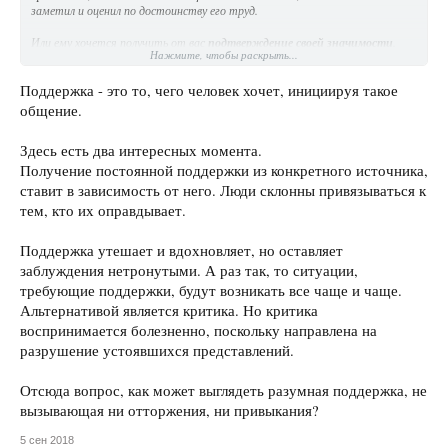
заметил и оценил по достоинству его труд.
Или ему хочется получить от вас
подтверждение своей значимости
.
Нажмите, чтобы раскрыть...
Услышать, какой он гениальный. Я постоянно встречаю такие желания у
тех, с кем общаюсь.
Поддержка - это то, чего человек хочет, инициируя такое
Иногда это может быть
«отпущение грехов»
. Человек хочет, чтобы вы
общение.
успокоили его чувство вины. Он кается, хочет, чтобы вы простили его за
какие-то поступки, которые он совершил в отношении других людей.
Здесь есть два интересных момента.
Получение постоянной поддержки из конкретного источника,
А может, ему предстоит принять сложное решение.
Он не уверен в себе
,
ставит в зависимость от него. Люди склонны привязываться к
у него борьба мотивов. И подсознательно стремится услышать от вас
слова
«Это сильный поступок. Правильно, что ты решился на него. У
тем, кто их оправдывает.
тебя все получится!»
.
Поддержка утешает и вдохновляет, но оставляет
Также целью общения может являться
устранение чувства опасности
.
заблуждения нетронутыми. А раз так, то ситуации,
Ваш собеседник чего-то боится и хочет, чтобы вы его элементарно
успокоили. Поэтому он рассказывает вам о своих проблемах, делится
требующие поддержки, будут возникать все чаще и чаще.
переживаниями. Он ждет от вас поддержки.
Альтернативой является критика. Но критика
воспринимается болезненно, поскольку направлена на
разрушение устоявшихся представлений.
Отсюда вопрос, как может выглядеть разумная поддержка, не
вызывающая ни отторжения, ни привыкания?
5 сен 2018