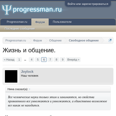
Войти или зарегистрироваться
Progressman.ru
Пользователи
Форум
Последние сообщения
Progressman.ru
Форум
Общение
Свободное общение
Жизнь и общение.
< Назад
1
←
4
5
6
7
8
9
Вперёд >
Joylock
Наш человек
Нина сказал(а):
↑
Все человеческие науки только этим и занимаются, но свойства
проявленного все умножаются и умножаются, а единственно возможное
все никак не находится.