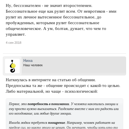
Ну, бессознателен - не значит второстепенен.
Бессознательное еще как рулит всем. От невротиков - ими
рулит их личное вытесненное бессознательное, до
пробужденных, которыми рулит бессознательное
общечеловеческое. А ум, болтая, думает, что чем то
управляет.
4 сен 2018
Нина
Наш человек
Наткнулась в интернете на статью об общении.
Предпосылка та же - общение происходит с какой-то целью.
Либо материальной, но чаще - психологической:
Первое, это
потребность в понимании
. У человека накопились эмоции и
ему просто нужно высказаться. Разделите вместе с ним его радость или
его негодование, или любые другие эмоции.
Иногда людям требуется
поощрение
. Например, человек работает на
пределе сил, но никто этого не ценит. Он мечтает, чтобы хоть кто-то