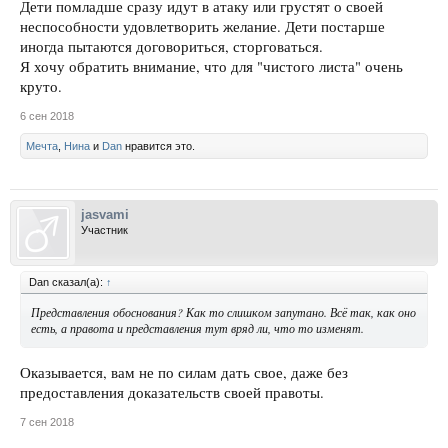
Дети помладше сразу идут в атаку или грустят о своей
неспособности удовлетворить желание. Дети постарше
иногда пытаются договориться, сторговаться.
Я хочу обратить внимание, что для "чистого листа" очень
круто.
6 сен 2018
Мечта
,
Нина
и
Dan
нравится это.
jasvami
Участник
Dan сказал(а):
↑
Представления обоснования? Как то слишком запутано. Всё так, как оно
есть, а правота и представления тут вряд ли, что то изменят.
Оказывается, вам не по силам дать свое, даже без
предоставления доказательств своей правоты.
7 сен 2018