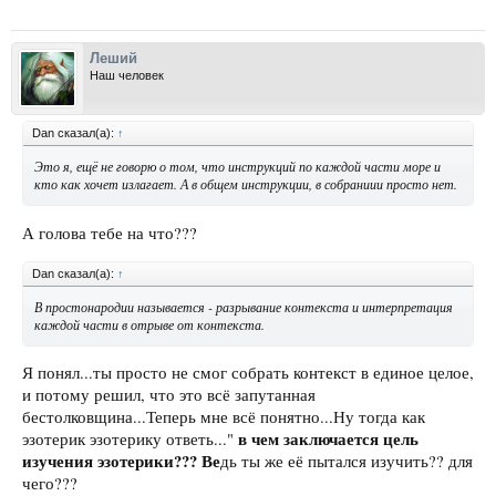
Леший
Наш человек
Dan сказал(а):
↑
Это я, ещё не говорю о том, что инструкций по каждой части море и
кто как хочет излагает. А в общем инструкции, в собраниии просто нет.
А голова тебе на что???
Dan сказал(а):
↑
В простонародии называется - разрывание контекста и интерпретация
каждой части в отрыве от контекста.
Я понял...ты просто не смог собрать контекст в единое целое,
и потому решил, что это всё запутанная
бестолковщина...Теперь мне всё понятно...Ну тогда как
в чем заключается цель
эзотерик эзотерику ответь..."
изучения эзотерики??? Ве
дь ты же её пытался изучить?? для
чего???