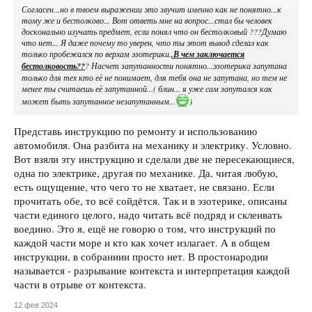
Согласен...но в твоем выражении это звучит именно как не понятно...к
тому же и бестолково... Вот ответь мне на вопрос...стал бы человек
досконально изучать предмет, если понял что он бестолковый ???Думаю
что нет... Я даже почему то уверен, что ты этот вывод сделал как
только пробежался по верхам эзотерики.
.В чем заключается
бестолковость??
? Насчет запутанности понятно...эзотерика запутана
только для тех кто её не понимает, для тебя она не запутана, но тем не
менее ты считаешь её запутанной...( блин... я уже сам запутался как
может быть запутанное незапутанным...
)
Представь инструкцию по ремонту и использованию
автомобиля. Она разбита на механику и электрику. Условно.
Вот взяли эту инструкцию и сделали две не пересекающиеся,
одна по электрике, другая по механике. Да, читая любую,
есть ощущение, что чего то не хватает, не связано. Если
прочитать обе, то всё сойдётся. Так и в эзотерике, описаны
части единого целого, надо читать всё подряд и склеивать
воедино. Это я, ещё не говорю о том, что инструкций по
каждой части море и кто как хочет излагает. А в общем
инструкции, в собраниии просто нет. В простонародии
называется - разрывание контекста и интерпретация каждой
части в отрыве от контекста.
12 фев 2024