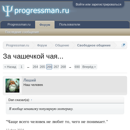
Войти или зарегистрироваться
Progressman.ru
Пользователи
Форум
Последние сообщения
Progressman.ru
Форум
Общение
Свободное общение
За чашечкой чая...
< Назад
1
←
264
265
266
267
268
→
690
Вперёд >
Леший
Наш человек
Dan сказал(а):
↑
Я вообще ненавижу популярную эзотерику.
"Чаще всего человек не любит то, чего не понимает."
12 фев 2024