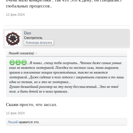
глобальных процессов..
12 фев 2024
Dan
Смотритель
Команда форума
Леший сказал(а):
↑
...Я понял...спешу тебя огорчить...Чтение даже самых умных
книг не является эзотерикой..Поездки по местам силы, типа ашрамов,
храмов и поклонение мощам просветлённых, также не является
эзотерикой...Даже сидение в позе лотоса с закрытыми глазами и то лишь
одна из техник, но и это не эзотерика...
Думаю дальнейший разговор на эту тему бессмысленный...Это не твоё
поле, а бить детей не в моих правилах..
Скажи просто, что зассал.
12 фев 2024
Леший
нравится это.