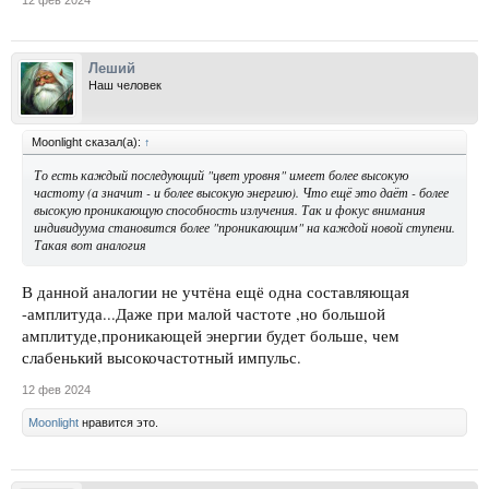
Леший
Наш человек
Moonlight сказал(а):
↑
То есть каждый последующий "цвет уровня" имеет более высокую
частоту (а значит - и более высокую энергию). Что ещё это даёт - более
высокую проникающую способность излучения. Так и фокус внимания
индивидуума становится более "проникающим" на каждой новой ступени.
Такая вот аналогия
В данной аналогии не учтёна ещё одна составляющая
-амплитуда...Даже при малой частоте ,но большой
амплитуде,проникающей энергии будет больше, чем
слабенький высокочастотный импульс.
12 фев 2024
Moonlight
нравится это.