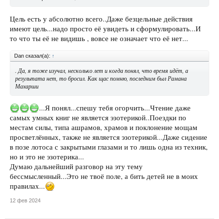
Цель есть у абсолютно всего..Даже безцельные действия
имеют цель...надо просто её увидеть и сформулировать...И
то что ты её не видишь , вовсе не означает что её нет...
Dan сказал(а):
↑
. Да, я тоже изучал, несколько лет и когда понял, что время идёт, а
результата нет, то бросил. Как щас помню, последним был Рамана
Махарши
...Я понял...спешу тебя огорчить...Чтение даже
самых умных книг не является эзотерикой..Поездки по
местам силы, типа ашрамов, храмов и поклонение мощам
просветлённых, также не является эзотерикой...Даже сидение
в позе лотоса с закрытыми глазами и то лишь одна из техник,
но и это не эзотерика...
Думаю дальнейший разговор на эту тему
бессмысленный...Это не твоё поле, а бить детей не в моих
правилах...
12 фев 2024