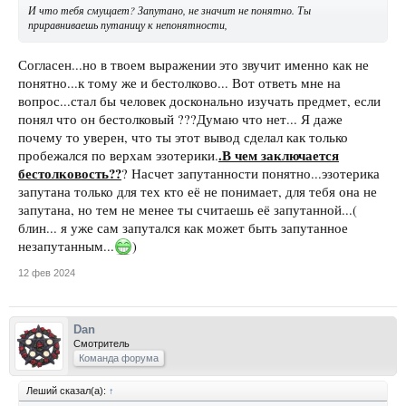
И что тебя смущает? Запутано, не значит не понятно. Ты
приравниваешь путаницу к непонятности,
Согласен...но в твоем выражении это звучит именно как не
понятно...к тому же и бестолково... Вот ответь мне на
вопрос...стал бы человек досконально изучать предмет, если
понял что он бестолковый ???Думаю что нет... Я даже
почему то уверен, что ты этот вывод сделал как только
.В чем заключается
пробежался по верхам эзотерики.
бестолковость??
? Насчет запутанности понятно...эзотерика
запутана только для тех кто её не понимает, для тебя она не
запутана, но тем не менее ты считаешь её запутанной...(
блин... я уже сам запутался как может быть запутанное
незапутанным...
)
12 фев 2024
Dan
Смотритель
Команда форума
Леший сказал(а):
↑