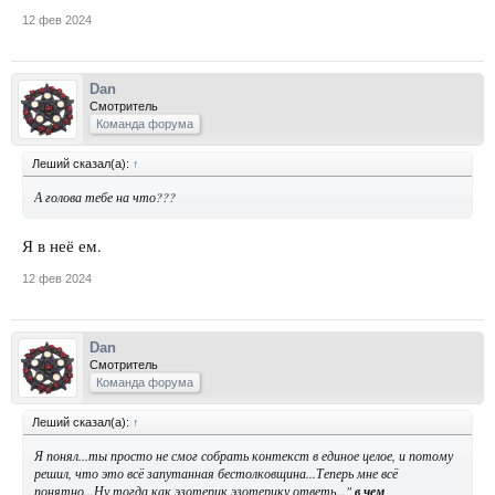
12 фев 2024
Dan
Смотритель
Команда форума
Леший сказал(а):
↑
А голова тебе на что???
Я в неё ем.
12 фев 2024
Dan
Смотритель
Команда форума
Леший сказал(а):
↑
Я понял...ты просто не смог собрать контекст в единое целое, и потому
решил, что это всё запутанная бестолковщина...Теперь мне всё
понятно...Ну тогда как эзотерик эзотерику ответь..."
в чем