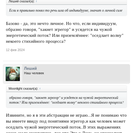
Леший сказал(а):
↑
Если я правильно понял то речь шла об индивидууме, значит о личной силе
Базово - да, это нечто личное. Но что, если индивидуум,
образно говоря, "хакнет эгрегор" и усядется на чужой
энергетический поток? Или приземлённее: "оседлает волну"
некоего стихийного процесса?
12 фев 2024
Леший
Наш человек
Moonlight сказал(а):
↑
образно говоря, "хакнет эгрегор" и усядется на чужой энергетический
поток? Или приземлённее: "оседлает волну" некоего стихийного процесса?
Извините, но я в эти абстракции не играю...Я не понимаю что
вы имеете ввиду под понятиями эгрегор,и как человек может
оседлать чужой энергетический поток..В этих выражениях
очень мало конкретики , так что Это к Дену, он специалист