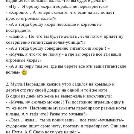
надвигается большая волна. Что вы будете делать?
- «Ну… Я брошу якорь и корабль не перевернётся.»
- «Хорошо… А теперь скажите, что если на вас пойдёт
просто огромная волна?»
- «А я тогда брошу якорь побольше и корабль не
пострадает».
- «Ладно… Но что вы будете делать , если потом придёт ну
совершенно гигантская волна-убийца?!»
- «А я тогда брошу совершенно гигантский якорь!!!»
- «Мулла, я что-то не пойму - а где вы берёте все эти ваши
огромные якоря?»
- «А я их беру там же, где вы берёте все эти ваши гигантские
волны»
2. Мулла Насреддин каждое утро садился на крыльцо и
дёргал струну своей домры на одной и той же ноте.
В один из дней его жена не выдержала и воскликнула:
- «Мулла, ну сколько можно?! Ты постоянно играешь одну и
ту же ноту! Настоящие музыканты перебирают разные ноты
и лады. А у тебя что? Разве это музыка?»
- «Ээээ… жена… ты не понимаешь… все твои «музыканты»
судорожно ищут свою ноту, поэтому и перебирают. Они ещё
на Пути. А Я Свою ноту уже нашёл!»