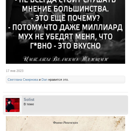
17 янв 2023
Светлана Смирнова
и
Dan
нравится это.
Solist
В теме