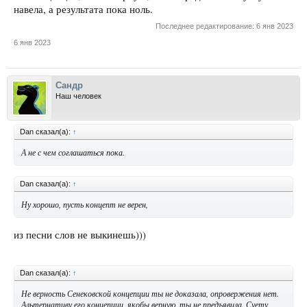
навела, а результата пока ноль.
Последнее редактирование:
6 янв 2023
6 янв 2023
Сандр
Наш человек
Dan сказал(а):
↑
А не с чем соглашаться пока.
Dan сказал(а):
↑
Ну хорошо, пусть концепт не верен,
из песни слов не выкинешь)))
Dan сказал(а):
↑
Не верность Сенековской концепции ты не доказала, опровержения нет.
Альтернативу его концепции, якобы верную, ты не предъявила. Суету