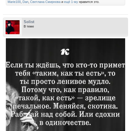
Marie100
,
Dan
,
Светлана Смирнова
и
ещё 1-му
нравится это.
Solist
В теме