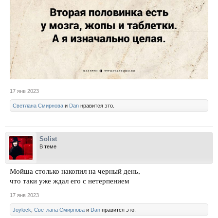
17 янв 2023
Светлана Смирнова
и
Dan
нравится это.
Solist
В теме
Мойша столько накопил на черный день,
что таки уже ждал его с нетерпением
17 янв 2023
Joylock
,
Светлана Смирнова
и
Dan
нравится это.