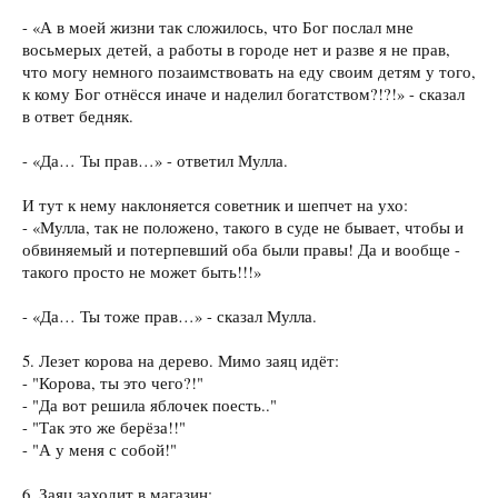
- «А в моей жизни так сложилось, что Бог послал мне
восьмерых детей, а работы в городе нет и разве я не прав,
что могу немного позаимствовать на еду своим детям у того,
к кому Бог отнёсся иначе и наделил богатством?!?!» - сказал
в ответ бедняк.
- «Да… Ты прав…» - ответил Мулла.
И тут к нему наклоняется советник и шепчет на ухо:
- «Мулла, так не положено, такого в суде не бывает, чтобы и
обвиняемый и потерпевший оба были правы! Да и вообще -
такого просто не может быть!!!»
- «Да… Ты тоже прав…» - сказал Мулла.
5. Лезет корова на дерево. Мимо заяц идёт:
- "Корова, ты это чего?!"
- "Да вот решила яблочек поесть.."
- "Так это же берёза!!"
- "А у меня с собой!"
6. Заяц заходит в магазин: