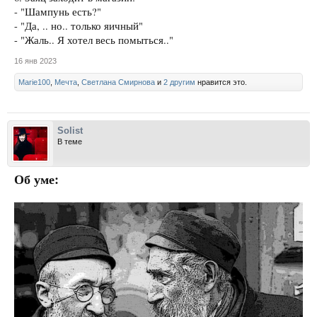
- "Шампунь есть?"
- "Да, .. но.. только яичный"
- "Жаль.. Я хотел весь помыться.."
16 янв 2023
Marie100
,
Мечта
,
Светлана Смирнова
и
2 другим
нравится это.
Solist
В теме
Об уме: