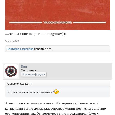
....это как поговорить ...по-душам)))
5 янв 2023
Светлана Смирнова
нравится это.
Dan
Смотритель
Команда форума
Сандр сказал(а):
↑
Т.е ты со мной все таки согласен?
А не с чем соглашаться пока. Не верность Сенековской
концепции ты не доказала, опровержения нет. Альтернативу
его концепции, якобы верную, ты не предъявила. Суету