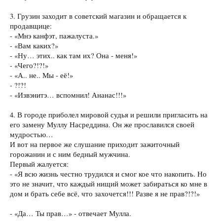
3. Грузин заходит в советский магазин и обращается к
продавщице:
- «Мнэ канфэт, пажалуста.»
- «Вам каких?»
- «Ну… этих.. как там их? Она - меня!»
- «Чего?!?!»
- «А.. не.. Мы - её!»
- ?!?!
- «Извэнитэ… вспомнил! Ананас!!!»
4. В городе приболел мировой судья и решили пригласить на
его замену Муллу Насреддина. Он же прославился своей
мудростью…
И вот на первое же слушание приходит зажиточный
горожанин и с ним бедный мужчина.
Первый жалуется:
- «Я всю жизнь честно трудился и смог кое что накопить. Но
это не значит, что каждый нищий может забираться ко мне в
дом и брать себе всё, что захочется!!! Разве я не прав?!?!»
- «Да… Ты прав…» - отвечает Мулла.