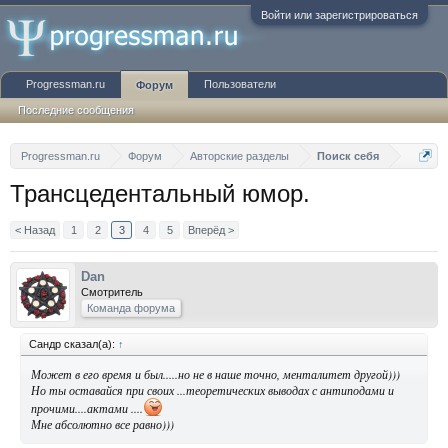
Войти или зарегистрироваться
Progressman.ru
Пользователи
Форум
Последние сообщения
Progressman.ru
Форум
Авторские разделы
Поиск себя
Трансцедентальный юмор.
< Назад
1
2
3
4
5
Вперёд >
Dan
Смотритель
Команда форума
Сандр сказал(а):
↑
Может в его время и был.....но не в наше точно, менталитет другой)))
Но ты оставайся при своих ...теоретических выводах с антиподами и
прочими....актами ....
Мне абсолютно все равно)))