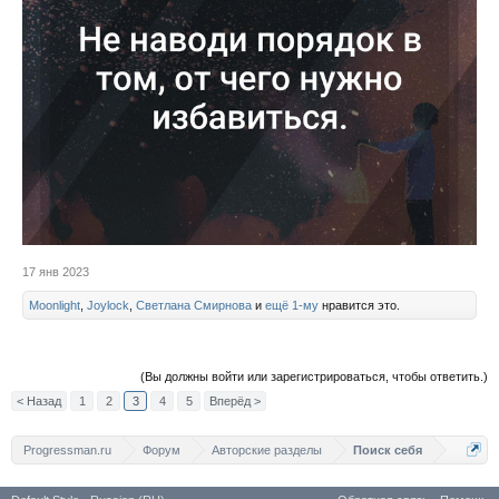
17 янв 2023
Moonlight
,
Joylock
,
Светлана Смирнова
и
ещё 1-му
нравится это.
(Вы должны войти или зарегистрироваться, чтобы ответить.)
< Назад
1
2
3
4
5
Вперёд >
Progressman.ru
Форум
Авторские разделы
Поиск себя