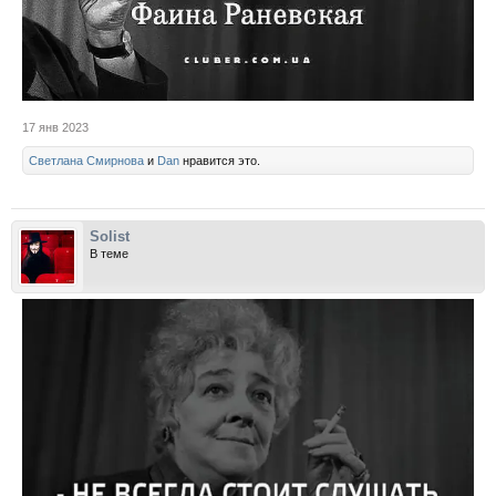
17 янв 2023
Светлана Смирнова
и
Dan
нравится это.
Solist
В теме