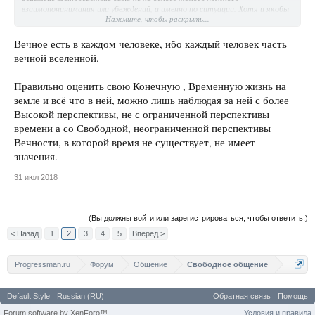
взаимопонинимания или убеждений, а именно по ситуации. Хотя и якобы
Нажмите, чтобы раскрыть...
постоянное "взаимопонимание" иногда бывает ложным, когда сам болван
и не смыслит и всего лишь повторяет как попугай, и прячется за спину
умного товарища в надежде когда нибудь стать таким же как он, либо
Вечное есть в каждом человеке, ибо каждый человек часть
просто из трусости. Впрочем даже такое поведение, вполне можно
вечной вселенной.
назвать бытием в потоке, так как преследуется своя выгода, скрываемая
или явная.
Правильно оценить свою Конечную , Временную жизнь на
По моему, хамелеоны все и всегда, вот к чему прихожу(. Постоянство
земле и всё что в ней, можно лишь наблюдая за ней с более
есть только у внутренней сути, а в любой проявленной форме чего бы то
Высокой перспективы, не с ограниченной перспективы
ни было - его нет. Раньше или позже, но все закончится. Или постоянен и
времени а со Свободной, неограниченной перспективы
неизменен лишь источник, который никогда не рождался, а все им
Вечности, в которой время не существует, не имеет
рождаемое- переменчиво и всегда кончается; что имеет начало, имеет и
конец.
значения.
31 июл 2018
(Вы должны войти или зарегистрироваться, чтобы ответить.)
< Назад
1
2
3
4
5
Вперёд >
Progressman.ru
Форум
Общение
Свободное общение
Default Style
Russian (RU)
Обратная связь
Помощь
Forum software by XenForo™
Условия и правила