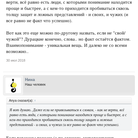
верти, всё равно есть люди, с которыми понимание находится
проще и быстрее, а с кем-то приходится пробиваться сквозь
толщу защит и ложных представлений - и своих, и чужих (и
все равно не факт что успешно).
Вот как это еще можно по-другому назвать, если не "свой/
чужой"? Дурацкие конечно, слова.. но факт остаётся фактом.
Взаимопонимание - уникальная вещь. И далеко не со всеми
возможно..
30 июл 2018
Нина
Наш человек
Anya сказал(а):
↑
Я вот думаю.. Даже если не привязываться к словам, - как не верти, всё
равно есть люди, с которыми понимание находится проще и быстрее, а с
кем-то приходится пробиваться сквозь толщу защит и ложных
представлений - и своих, и чужих (и все равно не факт что успешно).
Если тараканы похожи (а по-умному, мировоззрения