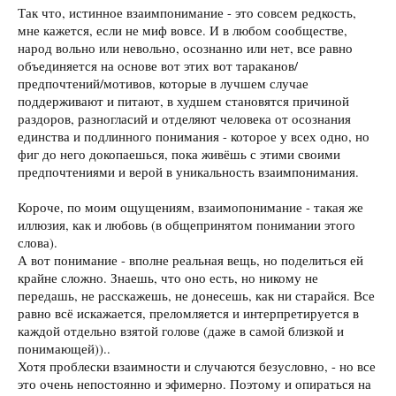
Так что, истинное взаимпонимание - это совсем редкость,
мне кажется, если не миф вовсе. И в любом сообществе,
народ вольно или невольно, осознанно или нет, все равно
объединяется на основе вот этих вот тараканов/
предпочтений/мотивов, которые в лучшем случае
поддерживают и питают, в худшем становятся причиной
раздоров, разногласий и отделяют человека от осознания
единства и подлинного понимания - которое у всех одно, но
фиг до него докопаешься, пока живёшь с этими своими
предпочтениями и верой в уникальность взаимпонимания.
Короче, по моим ощущениям, взаимопонимание - такая же
иллюзия, как и любовь (в общепринятом понимании этого
слова).
А вот понимание - вполне реальная вещь, но поделиться ей
крайне сложно. Знаешь, что оно есть, но никому не
передашь, не расскажешь, не донесешь, как ни старайся. Все
равно всё искажается, преломляется и интерпретируется в
каждой отдельно взятой голове (даже в самой близкой и
понимающей))..
Хотя проблески взаимности и случаются безусловно, - но все
это очень непостоянно и эфимерно. Поэтому и опираться на