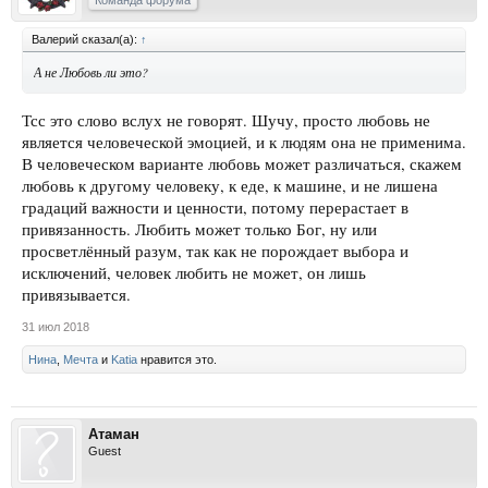
Команда форума
Валерий сказал(а):
↑
А не Любовь ли это?
Тсс это слово вслух не говорят. Шучу, просто любовь не
является человеческой эмоцией, и к людям она не применима.
В человеческом варианте любовь может различаться, скажем
любовь к другому человеку, к еде, к машине, и не лишена
градаций важности и ценности, потому перерастает в
привязанность. Любить может только Бог, ну или
просветлённый разум, так как не порождает выбора и
исключений, человек любить не может, он лишь
привязывается.
31 июл 2018
Нина
,
Мечта
и
Katia
нравится это.
Атаман
Guest