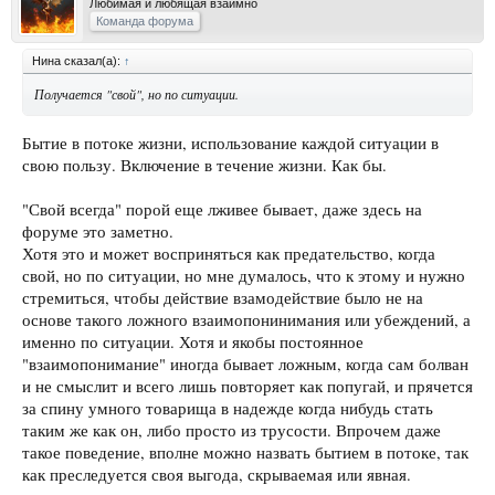
Любимая и любящая взаимно
Команда форума
Нина сказал(а):
↑
Получается "свой", но по ситуации.
Бытие в потоке жизни, использование каждой ситуации в
свою пользу. Включение в течение жизни. Как бы.
"Свой всегда" порой еще лживее бывает, даже здесь на
форуме это заметно.
Хотя это и может восприняться как предательство, когда
свой, но по ситуации, но мне думалось, что к этому и нужно
стремиться, чтобы действие взамодействие было не на
основе такого ложного взаимопонинимания или убеждений, а
именно по ситуации. Хотя и якобы постоянное
"взаимопонимание" иногда бывает ложным, когда сам болван
и не смыслит и всего лишь повторяет как попугай, и прячется
за спину умного товарища в надежде когда нибудь стать
таким же как он, либо просто из трусости. Впрочем даже
такое поведение, вполне можно назвать бытием в потоке, так
как преследуется своя выгода, скрываемая или явная.