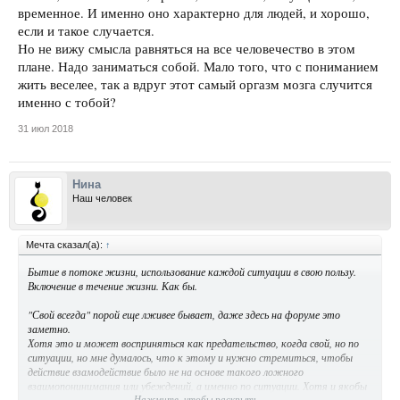
временное. И именно оно характерно для людей, и хорошо,
если и такое случается.
Но не вижу смысла равняться на все человечество в этом
плане. Надо заниматься собой. Мало того, что с пониманием
жить веселее, так а вдруг этот самый оргазм мозга случится
именно с тобой?
31 июл 2018
Нина
Наш человек
Мечта сказал(а):
↑
Бытие в потоке жизни, использование каждой ситуации в свою пользу.
Включение в течение жизни. Как бы.
"Свой всегда" порой еще лживее бывает, даже здесь на форуме это
заметно.
Хотя это и может восприняться как предательство, когда свой, но по
ситуации, но мне думалось, что к этому и нужно стремиться, чтобы
действие взамодействие было не на основе такого ложного
взаимопонинимания или убеждений, а именно по ситуации. Хотя и якобы
Нажмите, чтобы раскрыть...
постоянное "взаимопонимание" иногда бывает ложным, когда сам болван