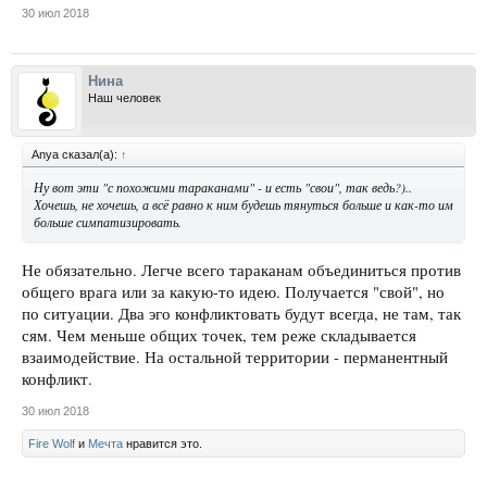
30 июл 2018
Нина
Наш человек
Anya сказал(а):
↑
Ну вот эти "с похожими тараканами" - и есть "свои", так ведь?)..
Хочешь, не хочешь, а всё равно к ним будешь тянуться больше и как-то им
больше симпатизировать.
Не обязательно. Легче всего тараканам объединиться против
общего врага или за какую-то идею. Получается "свой", но
по ситуации. Два эго конфликтовать будут всегда, не там, так
сям. Чем меньше общих точек, тем реже складывается
взаимодействие. На остальной территории - перманентный
конфликт.
30 июл 2018
Fire Wolf
и
Мечта
нравится это.