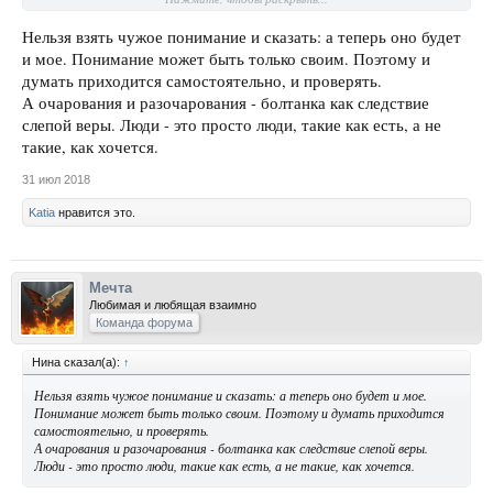
и не смыслит и всего лишь повторяет как попугай, и прячется за спину
умного товарища в надежде когда нибудь стать таким же как он, либо
Нельзя взять чужое понимание и сказать: а теперь оно будет
просто из трусости. Впрочем даже такое поведение, вполне можно
и мое. Понимание может быть только своим. Поэтому и
назвать бытием в потоке, так как преследуется своя выгода, скрываемая
думать приходится самостоятельно, и проверять.
или явная.
А очарования и разочарования - болтанка как следствие
По моему, хамелеоны все и всегда, вот к чему прихожу(. Постоянство
слепой веры. Люди - это просто люди, такие как есть, а не
есть только у внутренней сути, а в любой проявленной форме чего бы то
такие, как хочется.
ни было - его нет. Раньше или позже, но все закончится. Или постоянен и
неизменен лишь источник, который никогда не рождался, а все им
31 июл 2018
рождаемое- переменчиво и всегда кончается; что имеет начало, имеет и
конец.
Katia
нравится это.
Мечта
Любимая и любящая взаимно
Команда форума
Нина сказал(а):
↑
Нельзя взять чужое понимание и сказать: а теперь оно будет и мое.
Понимание может быть только своим. Поэтому и думать приходится
самостоятельно, и проверять.
А очарования и разочарования - болтанка как следствие слепой веры.
Люди - это просто люди, такие как есть, а не такие, как хочется.