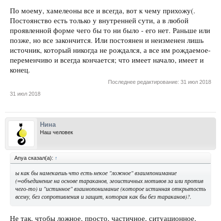
По моему, хамелеоны все и всегда, вот к чему прихожу(.
Постоянство есть только у внутренней сути, а в любой
проявленной форме чего бы то ни было - его нет. Раньше или
позже, но все закончится. Или постоянен и неизменен лишь
источник, который никогда не рождался, а все им рождаемое-
переменчиво и всегда кончается; что имеет начало, имеет и
конец.
Последнее редактирование:
31 июл 2018
31 июл 2018
Нина
Наш человек
Anya сказал(а):
↑
ы как бы намекаешь что есть некое "ложное" взаимпонимание
(=объединение на основе тараканов, эгоистичных мотивов за или против
чего-то) и "истинное" взаимопонимание (которое истинная открытость
всему, без сопротивления и защит, которая как бы без тараканов)?.
Не так, чтобы ложное, просто, частичное, ситуационное,