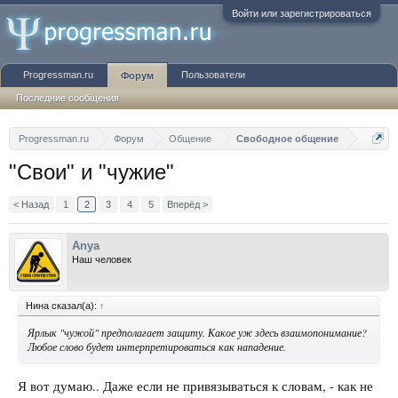
Войти или зарегистрироваться
Progressman.ru
Пользователи
Форум
Последние сообщения
Progressman.ru
Форум
Общение
Свободное общение
"Свои" и "чужие"
< Назад
1
2
3
4
5
Вперёд >
Anya
Наш человек
Нина сказал(а):
↑
Ярлык "чужой" предполагает защиту. Какое уж здесь взаимопонимание?
Любое слово будет интерпретироваться как нападение.
Я вот думаю.. Даже если не привязываться к словам, - как не