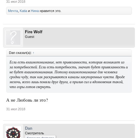
31 июл 2018
Мечта
,
Katia
и
Нина
нравится это.
Fire Wolf
Guest
Dan сказал(а):
↑
Если есть взаимопонимание, нет привязанности, которая возникает из
за потребностей. Если есть потребность, значит будет привязанность и
не будет взаимопонимания. Потому взаимопонимание для человека
сродни чуду, так как раскрываются каналы закупоренных чувств. Вроде
мелочь, всего лишь поняли друг друга, а прилив сил и вдохновения такой,
что горы готов свернуть.
А не Любовь ли это?
31 июл 2018
Dan
Смотритель