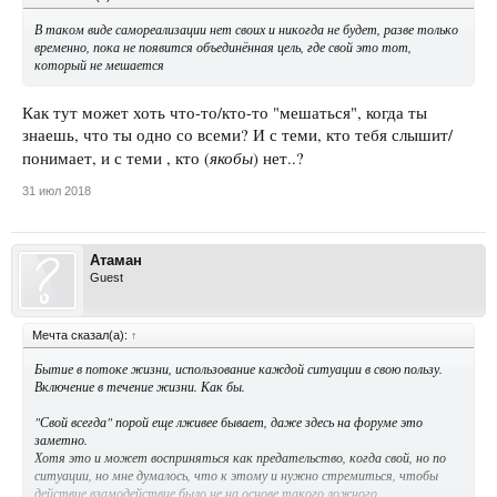
В таком виде самореализации нет своих и никогда не будет, разве только
временно, пока не появится объединённая цель, где свой это тот,
который не мешается
Как тут может хоть что-то/кто-то "мешаться", когда ты
знаешь, что ты одно со всеми? И с теми, кто тебя слышит/
якобы
понимает, и с теми , кто (
) нет..?
31 июл 2018
Атаман
Guest
Мечта сказал(а):
↑
Бытие в потоке жизни, использование каждой ситуации в свою пользу.
Включение в течение жизни. Как бы.
"Свой всегда" порой еще лживее бывает, даже здесь на форуме это
заметно.
Хотя это и может восприняться как предательство, когда свой, но по
ситуации, но мне думалось, что к этому и нужно стремиться, чтобы
действие взамодействие было не на основе такого ложного