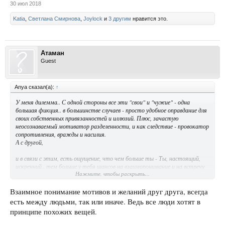
30 июл 2018
Katia
,
Светлана Смирнова
,
Joylock
и
3 другим
нравится это.
Атаман
Guest
Anya сказал(а):
↑
У меня дилемма.. С одной стороны все эти "свои" и "чужие" - одна
большая фикция.. в большинстве случаев - просто удобное оправдание для
своих собственных привязанностей и иллюзий. Плюс, зачастую
неосознаваемый мотиватор разделенности, и как следствие - провокатор
сопротивления, вражды и насилия.
А с другой,
и в связи с этим, есть ощущение, что чем больше ты - Ты, настоящий,
искренний.. тем больше у тебя шансов на взаимопонимание и на встречу
Нажмите, чтобы раскрыть...
вот с этим.. "своим". С взаимопониманием. Или нет?..
Расскажите мне плиз, что вы думаете?..
Взаимное понимание мотивов и желаний друг друга, всегда
есть между людьми, так или иначе. Ведь все люди хотят в
принципе похожих вещей.