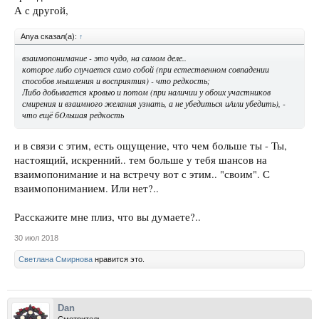
А с другой,
Anya сказал(а):
↑
взаимопонимание - это чудо, на самом деле..
которое либо случается само собой (при естественном совпадении
способов мышления и восприятия) - что редкость;
Либо добывается кровью и потом (при наличии у обоих участников
смирения и взаимного желания
узнать
, а не убедиться и/или убедить), -
что ещё бOльшая редкость
и в связи с этим, есть ощущение, что чем больше ты - Ты,
настоящий, искренний.. тем больше у тебя шансов на
взаимопонимание и на встречу вот с этим.. "своим". С
взаимопониманием. Или нет?..
Расскажите мне плиз, что вы думаете?..
30 июл 2018
Светлана Смирнова
нравится это.
Dan