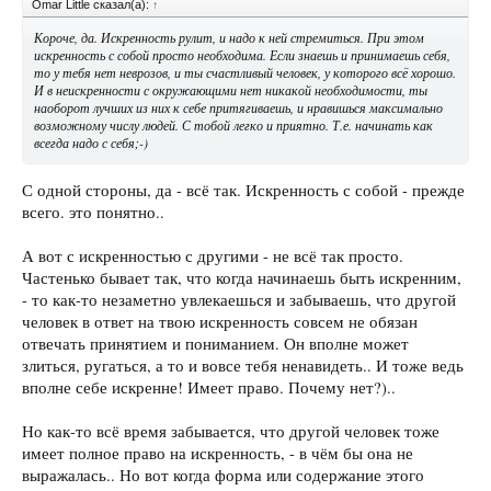
Omar Little сказал(а):
↑
Короче, да. Искренность рулит, и надо к ней стремиться. При этом
искренность с собой просто необходима. Если знаешь и принимаешь себя,
то у тебя нет неврозов, и ты счастливый человек, у которого всё хорошо.
И в неискренности с окружающими нет никакой необходимости, ты
наоборот лучших из них к себе притягиваешь, и нравишься максимально
возможному числу людей. С тобой легко и приятно. Т.е. начинать как
всегда надо с себя;-)
С одной стороны, да - всё так. Искренность с собой - прежде
всего. это понятно..
А вот с искренностью с другими - не всё так просто.
Частенько бывает так, что когда начинаешь быть искренним,
- то как-то незаметно увлекаешься и забываешь, что другой
человек в ответ на твою искренность совсем не обязан
отвечать принятием и пониманием. Он вполне может
злиться, ругаться, а то и вовсе тебя ненавидеть.. И тоже ведь
вполне себе искренне! Имеет право. Почему нет?)..
Но как-то всё время забывается, что другой человек тоже
имеет полное право на искренность, - в чём бы она не
выражалась.. Но вот когда форма или содержание этого