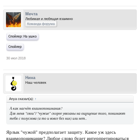
Мечта
Любимая и любящая взаимно
Команда форума
Спойлер:
На ушко
Спойлер
30 июл 2018
Нина
Наш человек
Anya сказал(а):
↑
А как насчёт взаимопонимания?
Для меня "свои"/ "чужие" скорее увязаны на ощущение того, понимают
тебя с полуслова (а то и вовсе без них) или нет..
Ярлык "чужой" предполагает защиту. Какое уж здесь
взаимопонимание? Любое слово будет интерпретироваться