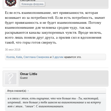
Смотритель
Команда форума
Если есть взаимопонимание, нет привязанности, которая
возникает из за потребностей. Если есть потребность, значит
будет привязанность и не будет взаимопонимания. Потому
взаимопонимание для человека сродни чуду, так как
раскрываются каналы закупоренных чувств. Вроде мелочь,
всего лишь поняли друг друга, а прилив сил и вдохновения
такой, что горы готов свернуть.
30 июл 2018
Ksenia
,
Katia
,
Светлана Смирнова
и
3 другим
нравится это.
Omar Little
Guest
Anya сказал(а):
↑
и в связи с этим, есть ощущение, что чем больше ты - Ты, настоящий,
искренний.. тем больше у тебя шансов на взаимопонимание и на встречу
вот с этим.. "своим". С взаимопониманием.