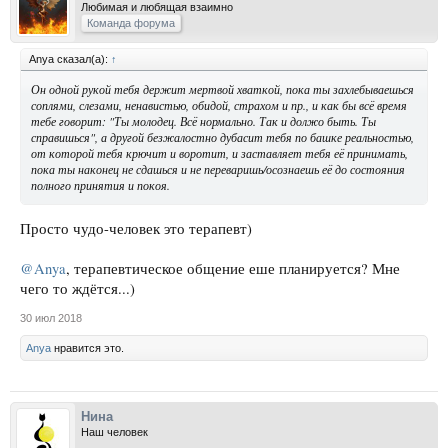
Любимая и любящая взаимно
Команда форума
Anya сказал(а):
↑
Он одной рукой тебя держит мертвой хваткой, пока ты захлебываешься
соплями, слезами, ненавистью, обидой, страхом и пр., и как бы всё время
тебе говорит: "Ты молодец. Всё нормально. Так и должо быть. Ты
справишься", а другой безжалостно дубасит тебя по башке реальностью,
от которой тебя крючит и воротит, и заставляет тебя её принимать,
пока ты наконец не сдашься и не переваришь/осознаешь её до состояния
полного принятия и покоя.
Просто чудо-человек это терапевт)
@Anya
, терапевтическое общение еше планируется? Мне
чего то ждётся...)
30 июл 2018
Anya
нравится это.
Нина
Наш человек