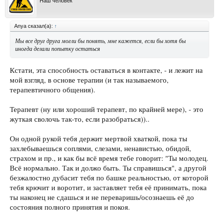
Наш человек
Anya сказал(а):
↑
Мы все друг друга могли бы понять, мне кажется, если бы хотя бы
иногда делали попытку остаться
Кстати, эта способность оставаться в контакте, - и лежит на
мой взгляд, в основе терапии (и так называемого,
терапевтичного общения).
Терапевт (ну или хороший терапевт, по крайней мере), - это
жуткая сволочь так-то, если разобраться))..
Он одной рукой тебя держит мертвой хваткой, пока ты
захлебываешься соплями, слезами, ненавистью, обидой,
страхом и пр., и как бы всё время тебе говорит: "Ты молодец.
Всё нормально. Так и должо быть. Ты справишься", а другой
безжалостно дубасит тебя по башке реальностью, от которой
тебя крючит и воротит, и заставляет тебя её принимать, пока
ты наконец не сдашься и не переваришь/осознаешь её до
состояния полного принятия и покоя.