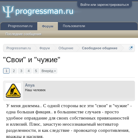
Войти или зарегистрироваться
Progressman.ru
Пользователи
Форум
Последние сообщения
Progressman.ru
Форум
Общение
Свободное общение
"Свои" и "чужие"
1
2
3
4
5
Вперёд >
Anya
Наш человек
У меня дилемма.. С одной стороны все эти "свои" и "чужие" -
одна большая фикция.. в большинстве случаев - просто
удобное оправдание для своих собственных привязанностей
и иллюзий. Плюс, зачастую неосознаваемый мотиватор
разделенности, и как следствие - провокатор сопротивления,
вражды и насилия.