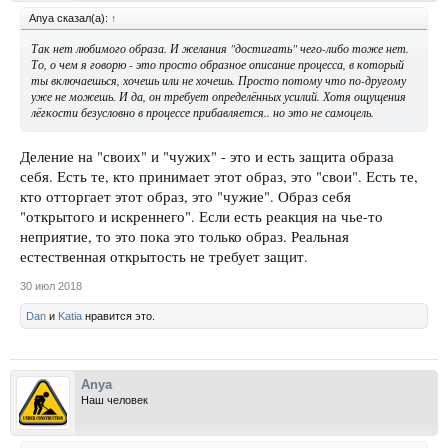
Anya сказал(а):
↑
Так нет любимого образа. И желания "достигать" чего-либо тоже нет.
То, о чем я говорю - это просто образное описание процесса, в который
ты включаешься, хочешь или не хочешь. Просто потому что по-другому
уже не можешь. И да, он требует определённых усилий. Хотя ощущения
лёгкости безусловно в процессе прибавляется.. но это не самоцель.
Деление на "своих" и "чужих" - это и есть защита образа
себя. Есть те, кто принимает этот образ, это "свои". Есть те,
кто отторгает этот образ, это "чужие". Образ себя
"открытого и искреннего". Если есть реакция на чье-то
неприятие, то это пока это только образ. Реальная
естественная открытость не требует защит.
30 июл 2018
Dan
и
Katia
нравится это.
Anya
Наш человек