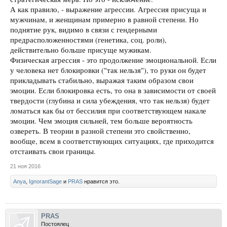
А как правило, - выражение агрессии. Агрессия присуща и
мужчинам, и женщинам примерно в равной степени. Но
поднятие рук, видимо в связи с гендерными
предрасположенностями (генетика, соц. роли),
действительно больше присуще мужикам.
Физическая агрессия - это продолжение эмоциональной. Если
у человека нет блокировки ("так нельзя"), то руки он будет
прикладывать стабильно, выражая таким образом свои
эмоции. Если блокировка есть, то она в зависимости от своей
твердости (глубина и сила убеждения, что так нельзя) будет
ломаться как бы от бессилия при соответствующем накале
эмоции. Чем эмоция сильней, тем больше вероятность
озвереть. В теории в разной степени это свойственно,
вообще, всем в соответствующих ситуациях, где приходится
отстаивать свои границы.
21 ноя 2016
Anya
,
IgnorantSage
и
PRAS
нравится это.
PRAS
Постоялец