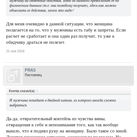
мужчину на ответные действия, хотя он намного превосходит ее по
физическим данным (т.е. она полюбому получит), здесь как можно
объяснить ее действия, зачем это надо?
Для меня очевидно в данной ситуации, что женщина
полагается на то, что у мужчины есть табу и запреты. Если
расчет не сработает и она один раз получит, то уже к
обидчику драться не полезет.
21 ноя 2016
PRAS
Постоялец
Ksenia сказал(а):
↑
И мужчина попадает в двойной капкан, из котрого иногда сложно
выбраться.
Да-да, отвратительный коктейль из чувства вины,
отвращения к себе и непонимания того, как так вообще
вышло, что я поднял руку на женщину. Было такое со мной.
Лечится изучением ситуации, осознанным подходом. На