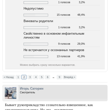
1 голосов
3,2%
Недопустимо
15 голосов
48,4%
Виноваты родители
1 голосов
3,2%
Свойственно в основном инфантильным
личностям
9 голосов
29,0%
Не встречается у осознанных партнеров
13 голосов
41,9%
Можно выбрать сразу несколько вариантов.
< Назад
1
2
3
4
5
6
→
9
Вперёд >
Игорь Саторин
Смотритель
Бывает рукоприкладство сознательно-взвешенное, как
стратегическая мера. Но это - исключение.