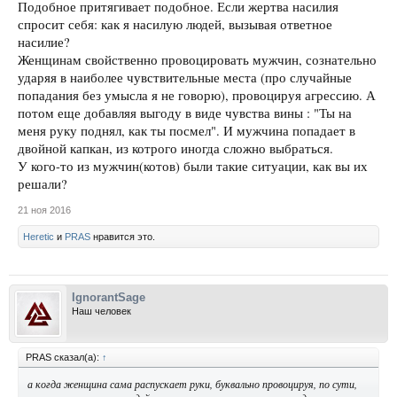
Подобное притягивает подобное. Если жертва насилия
спросит себя: как я насилую людей, вызывая ответное
насилие?
Женщинам свойственно провоцировать мужчин, сознательно
ударяя в наиболее чувствительные места (про случайные
попадания без умысла я не говорю), провоцируя агрессию. А
потом еще добавляя выгоду в виде чувства вины : "Ты на
меня руку поднял, как ты посмел". И мужчина попадает в
двойной капкан, из котрого иногда сложно выбраться.
У кого-то из мужчин(котов) были такие ситуации, как вы их
решали?
21 ноя 2016
Heretic
и
PRAS
нравится это.
IgnorantSage
Наш человек
PRAS сказал(а):
↑
а когда женщина сама распускает руки, буквально провоцируя, по сути,