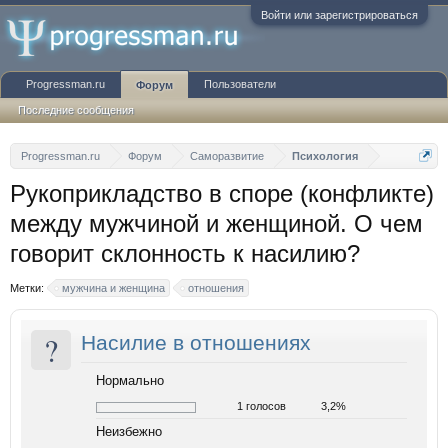
Войти или зарегистрироваться
Progressman.ru
Пользователи
Форум
Последние сообщения
Progressman.ru
Форум
Саморазвитие
Психология
Рукоприкладство в споре (конфликте)
между мужчиной и женщиной. О чем
говорит склонность к насилию?
Метки:
мужчина и женщина
отношения
?
Насилие в отношениях
Нормально
1 голосов
3,2%
Неизбежно