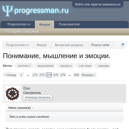
Войти или зарегистрироваться
Progressman.ru
Пользователи
Форум
Последние сообщения
Progressman.ru
Форум
Авторские разделы
Поиск себя
Понимание, мышление и эмоции.
Метки:
контекст.
мышление
процесс
система
эмоции
< Назад
1
←
272
273
274
275
276
→
600
Вперёд >
Dan
Смотритель
Команда форума
Нина сказал(а):
↑
Это и есть самое сложное: