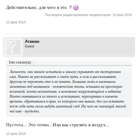
Действительно, для чего я это ？
Последнее редактирование модератором:
10 фев 2018
10 фев 2018
Атаман
Guest
Dan сказал(а):
↑
Личности, они многое испытали и многое скрывают от посторонних
глаз. Никто не рассказывает о своём пути, а если и рассказывают,
другому не пережить это и не понять. Большая ложь в маленьком
мгновении под названием - человеческая жизнь, вспышка на просторах
вселенной, почти незаметная, в мгновение погружающаяся в забвение.
Ничто появившееся из ничего и исчезнувшее, перегоревши в пламени
времени, обратившись в прах, из которого оно вышло, без сил оставить
после себя хоть сколь нибудь заметный след. Ни чего не значащий эпизод,
чьё имя - пустота.
Пустота... Это точно...Или как стрелять в воздух...
10 фев 2018