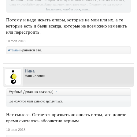
что по свободному выбору, именно это занятие - Опираться на чужие
Нажмите, чтобы раскрыть...
точки опоры и привелo тебя к блужданию.
Я о том чтоб ты начал Свои точки опоры Искать в себе и перестал их
Потому и надо искать опоры, которые не мои или их, а те
Формировать. Ибо они уже Есть в тебе а поиск чужих опор и мнений,
которые есть и были всегда, которые не возможно изменить
отвлекает тебя от нужного занятия - Поиска Своих опор.
или перестроить.
10 фев 2018
Атаман
нравится это.
Нина
Наш человек
Удобный Диванчик сказал(а):
↑
За ложное нет смысла цепляться.
Нет смысла. Остается признать ложность в том, что долгое
время считалось абсолютно верным.
10 фев 2018