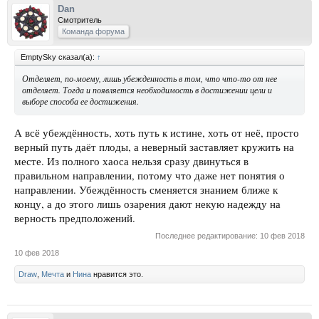
Dan
Смотритель
Команда форума
EmptySky сказал(а):
↑
Отделяет, по-моему, лишь убежденность в том, что что-то от нее
отделяет. Тогда и появляется необходимость в достижении цели и
выборе способа ее достижения.
А всё убеждённость, хоть путь к истине, хоть от неё, просто
верный путь даёт плоды, а неверный заставляет кружить на
месте. Из полного хаоса нельзя сразу двинуться в
правильном направлении, потому что даже нет понятия о
направлении. Убеждённость сменяется знанием ближе к
концу, а до этого лишь озарения дают некую надежду на
верность предположений.
Последнее редактирование:
10 фев 2018
10 фев 2018
Draw
,
Мечта
и
Нина
нравится это.