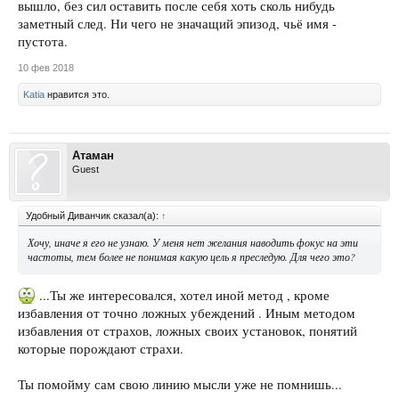
вышло, без сил оставить после себя хоть сколь нибудь
заметный след. Ни чего не значащий эпизод, чьё имя -
пустота.
10 фев 2018
Katia
нравится это.
Атаман
Guest
Удобный Диванчик сказал(а):
↑
Хочу, иначе я его не узнаю. У меня нет желания наводить фокус на эти
частоты, тем более не понимая какую цель я преследую. Для чего это?
...Ты же интересовался, хотел иной метод , кроме
избавления от точно ложных убеждений . Иным методом
избавления от страхов, ложных своих установок, понятий
которые порождают страхи.
Ты помойму сам свою линию мысли уже не помнишь...