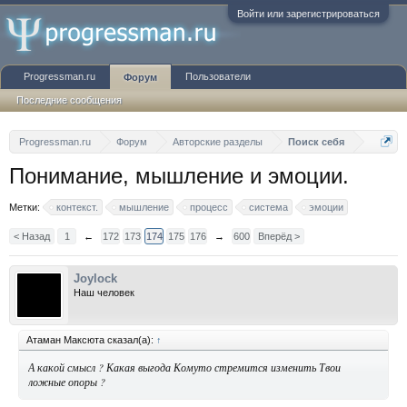
Войти или зарегистрироваться
Progressman.ru
Пользователи
Форум
Последние сообщения
Progressman.ru
Форум
Авторские разделы
Поиск себя
Понимание, мышление и эмоции.
Метки:
контекст.
мышление
процесс
система
эмоции
< Назад
1
←
172
173
174
175
176
→
600
Вперёд >
Joylock
Наш человек
Атаман Максюта сказал(а):
↑
А какой смысл ? Какая выгода Комуто стремится изменить Твои
ложные опоры ?