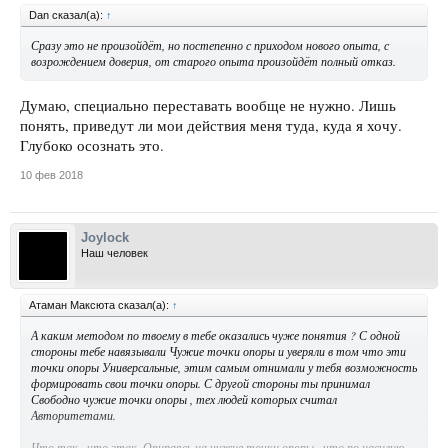
Dan сказал(а):
↑
Сразу это не произойдёт, но постепенно с приходом нового опыта, с
возрождением доверия, от старого опыта произойдёт полный отказ.
Думаю, специально переставать вообще не нужно. Лишь
понять, приведут ли мои действия меня туда, куда я хочу.
Глубоко осознать это.
10 фев 2018
Joylock
Наш человек
Атаман Максюта сказал(а):
↑
А каким методом по твоему в тебе оказались чуже понятия ? С одной
стороны тебе навязывали Чужие точки опоры и уверяли в том что эти
точки опоры Универсальные, этим самым отнимали у тебя возможность
формировать свои точки опоры. С другой стороны ты принимал
Свободно чужие точки опоры , тех людей которых считал
Авторитетами.
Что так , что этак. Опираясь на чужие точки опоры , что по насилию ,