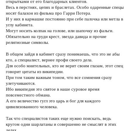
открытками от его благодарных клиентов.
Весь в перстнях, цепях и браслетах. Особо одаренные спецы
носят балахон из фильма про Гарри Потера.
И у них в кармашке постоянно при себе палочка или метла в
углу кабинета.
Могут носить колпак на голове, или шапочку из фальги.
Обязательно на груди крест, звезда давида и прочие
религиозные символы.
В общем зайдя в кабинет сразу понимаешь, что это не абы
кто, а специалист, вернее профи своего дела.
Для особо мнительных, кто не верит своим глазам, этот спец
говорит цитаты из википедии.
При том таким важным тоном, что все сомнения сразу
улетучиваются.
Ибо википедия это святое в наше суровое время
повсеместного обмана.
А его величество гугл это царь и бог для каждого
цивилизованного человека.
Так что специалистов таких еще нужно поискать, ведь
кругом одни шарлатаны и совершенно не смыслят в этих
делах.