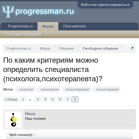
Войти или зарегистрироваться
Progressman.ru
Пользователи
Форум
Последние сообщения
Progressman.ru
Форум
Общение
Свободное общение
По каким критериям можно
определить специалиста
(психолога,психотерапевта)?
Метки:
психолог
психология
психотерапевт
психотерапия
< Назад
1
←
3
4
5
6
7
8
Нина
Наш человек
Spirit сказал(а):
↑