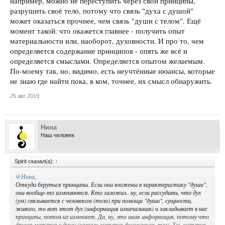
например, можно не переступить через свои принципы,
разрушить своё тело, потому что связь "духа с душой"
может оказаться прочнее, чем связь "души с телом". Ещё
момент такой: что окажется главнее - получить опыт
материальности или, наоборот, духовности. И про то, чем
определяется содержание принципов - опять же всё и
определяется смыслами. Определяется опытом желаемым.
По-моему так, но, видимо, есть неучтённые нюансы, которые
не знаю где найти пока, в ком, точнее, их смысл обнаружить.
25 авг 2019
Нина
Наш человек
Spirit сказал(а):
↑
@Нина
,
Откуда беруться принципы. Если они вложены в характеристику "души",
они вообще-то изменяются. Кто заложил.. ну, если рассудить, что дух
(ум) связывается с человеком (тело) при помощи "души", сущности,
живого, то вот этот дух (информация изначальная) и закладывает в нас
принципы, потом их изменяет. Да, ну, это иная информация, потому что
другая материя у души (нежели материя физическая, тел). Хм, материя,