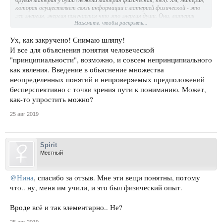
которая осуществляет связь информации с материей физической - это
же энергия, энергия получается что это энергия души. Она, материя
Нажмите, чтобы раскрыть...
(души) прочнее, чем физическая иллюзорная материя мира, тела,
например, можно не переступить через свои принципы, разрушить своё
тело, потому что связь "духа с душой" может оказаться прочнее, чем
Ух, как закручено! Снимаю шляпу!
связь "души с телом". Ещё момент такой: что окажется главнее -
И все для объяснения понятия человеческой
получить опыт материальности или, наоборот, духовности. И про то,
"принципиальности", возможно, и совсем непринципиального
чем определяется содержание принципов - опять же всё и определяется
как явления. Введение в обьяснение множества
смыслами. Определяется опытом желаемым. По-моему так, но, видимо,
есть неучтённые нюансы, которые не знаю где найти пока, в ком, точнее,
неопределенных понятий и непроверяемых предположений
их смысл обнаружить.
бесперспективно с точки зрения пути к пониманию. Может,
как-то упростить можно?
25 авг 2019
Spirit
Местный
@Нина
, спасибо за отзыв. Мне эти вещи понятны, потому
что.. ну, меня им учили, и это был физический опыт.
Вроде всё и так элементарно.. Не?