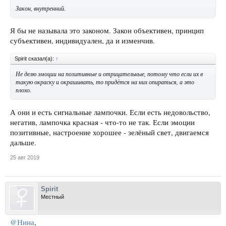
Закон, внутренний.
Я бы не называла это законом. Закон объективен, принцип
субъективен, индивидуален, да и изменчив.
Spirit сказал(а):
↑
Не делю эмоции на позитивные и отрицательные, потому что если их в
такую окраску и окрашивать, то придётся на них опираться, а это
плохо.
А они и есть сигнальные лампочки. Если есть недовольство,
негатив, лампочка красная - что-то не так. Если эмоции
позитивные, настроение хорошее - зелёный свет, двигаемся
дальше.
25 авг 2019
Spirit
Местный
@Нина
,