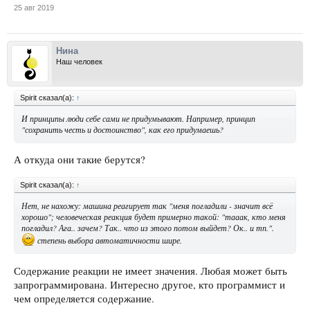
25 авг 2019
Нина
Наш человек
Spirit сказал(а):
↑
И принципы люди себе сами не придумывают. Например, принцип
"сохранить честь и достоинство", как его придумаешь?
А откуда они такие берутся?
Spirit сказал(а):
↑
Нет, не нахожу: машина реагирует так "меня погладили - значит всё
хорошо"; человеческая реакция будет примерно такой: "тааак, кто меня
погладил? Ага.. зачем? Так.. что из этого потом выйдет? Ок.. и тп.".
степень выбора автоматичности шире.
Содержание реакции не имеет значения. Любая может быть
запрограммирована. Интересно другое, кто программист и
чем определяется содержание.