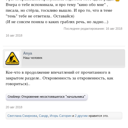
Вчера о тебе вспоминала, и про тему "кино обо мне" ,
писала, но стёрла, тоскливо вышло. И про то, что в теме
"тень" тебе не ответила.. Оставайся)
(И не совсем поняла о каких граблях речь, но ладно...)
Последнее редактирование:
16 авг 2018
16 авг 2018
Anya
Наш человек
Кое-что в продолжение впечатлений от прочитанного в
закрытом разделе.. Откровенность за откровенность, как
говориться)..
Спойлер:
Откровение несостоявшегося "начальника"
20 авг 2018
Светлана Смирнова
,
Сандр
,
Игорь Саторин
и
2 другим
нравится это.