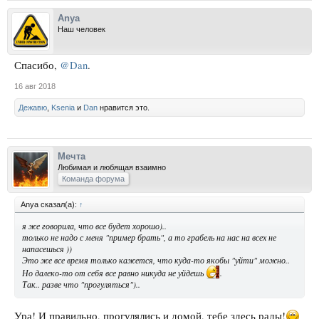
Anya
Наш человек
Спасибо,
@Dan
.
16 авг 2018
Дежавю
,
Ksenia
и
Dan
нравится это.
Мечта
Любимая и любящая взаимно
Команда форума
Anya сказал(а):
↑
я же говорила, что все будет хорошо)..
только не надо с меня "пример брать", а то грабель на нас на всех не
напасешься ))
Это же все время только кажется, что куда-то якобы "уйти" можно..
Но далеко-то от себя все равно никуда не уйдешь
.
Так.. разве что "прогуляться")..
Ура! И правильно, прогулялись и домой, тебе здесь рады!