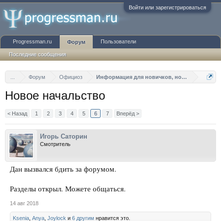
Войти или зарегистрироваться
Progressman.ru
Пользователи
Форум
Последние сообщения
...
Форум
Официоз
Информация для новичков, новости, правил
Новое начальство
< Назад
1
2
3
4
5
6
7
Вперёд >
Игорь Саторин
Смотритель
Дан вызвался бдить за форумом.
Разделы открыл. Можете общаться.
14 авг 2018
Ksenia
,
Anya
,
Joylock
и
6 другим
нравится это.