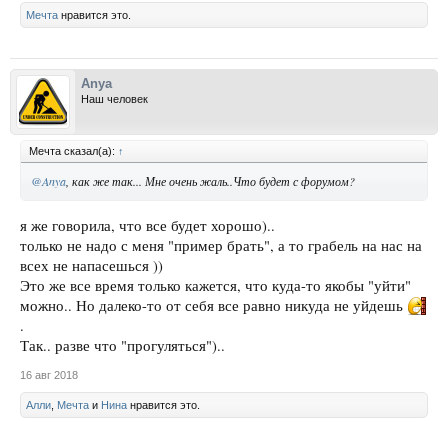
Мечта
нравится это.
Anya
Наш человек
Мечта сказал(а):
↑
@Anya
, как же так... Мне очень жаль..Что будет с форумом?
я же говорила, что все будет хорошо)..
только не надо с меня "пример брать", а то грабель на нас на
всех не напасешься ))
Это же все время только кажется, что куда-то якобы "уйти"
можно.. Но далеко-то от себя все равно никуда не уйдешь
.
Так.. разве что "прогуляться")..
16 авг 2018
Алли
,
Мечта
и
Нина
нравится это.