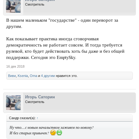
Смотритель
В нашем маленьком "государстве" - один переворот за
другим.
Как показывает практика иногда сговорчивая
демократичность не работает совсем. И тогда требуется
рулевой, кто будет действовать хоть бы даже и без общей
поддержки. Сегодня это EmptySky.
16 дек 2018
Виви
,
Ksenia
,
Oma
и
4 другим
нравится это.
Игорь Саторин
Смотритель
Сандр сказал(а):
↑
Ну что....с новым начальством заживем по-новому?
И без старых привычек?