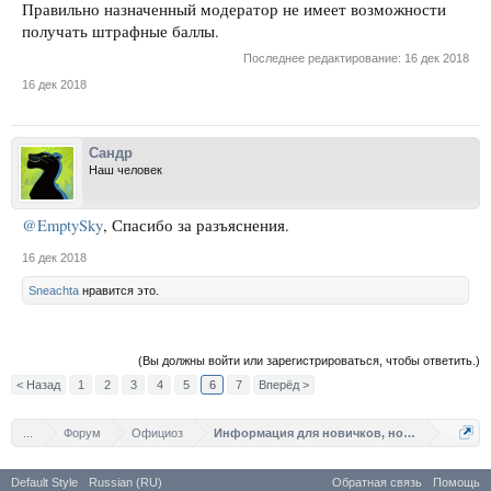
Правильно назначенный модератор не имеет возможности
получать штрафные баллы.
Последнее редактирование:
16 дек 2018
16 дек 2018
Сандр
Наш человек
@EmptySky
, Спасибо за разъяснения.
16 дек 2018
Sneachta
нравится это.
(Вы должны войти или зарегистрироваться, чтобы ответить.)
< Назад
1
2
3
4
5
6
7
Вперёд >
...
Форум
Официоз
Информация для новичков, новости, правил
Default Style
Russian (RU)
Обратная связь
Помощь