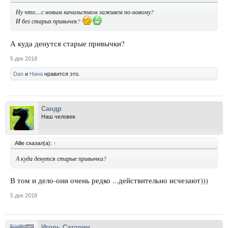
Ну что....с новым начальством заживем по-новому?
И без старых привычек?
А куда денутся старые привычки?
5 дек 2018
Dan
и
Нина
нравится это.
Сандр
Наш человек
Allie сказал(а):
↑
А куда денутся старые привычки?
В том и дело-они очень редко ...действительно исчезают)))
5 дек 2018
Игорь Саторин