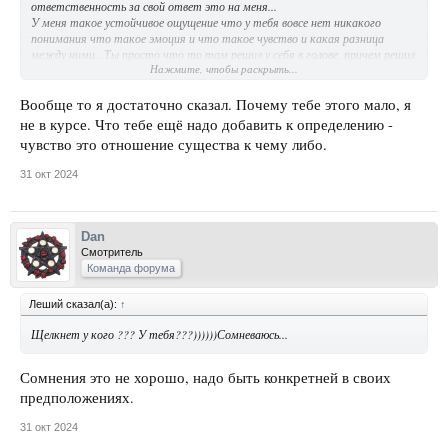
ответственность за свой ответ это на меня...
У меня такое устойчивое ощущение что у тебя вовсе нет никакого
понимания что такое эмоция и что такое чувство и какая разница
между ними...Ты просто что то там решил у себя в голове, причем решил
Нажмите, чтобы раскрыть...
безосновательно...просто тебе так захотелось...
Вообще то я достаточно сказал. Почему тебе этого мало, я
не в курсе. Что тебе ещё надо добавить к определению -
чувство это отношение существа к чему либо.
31 окт 2024
Dan
Смотритель
Команда форума
Леший сказал(а):
↑
Щелкнет у кого ??? У тебя???))))))Сомневаюсь...
Сомнения это не хорошо, надо быть конкретней в своих
предположениях.
31 окт 2024