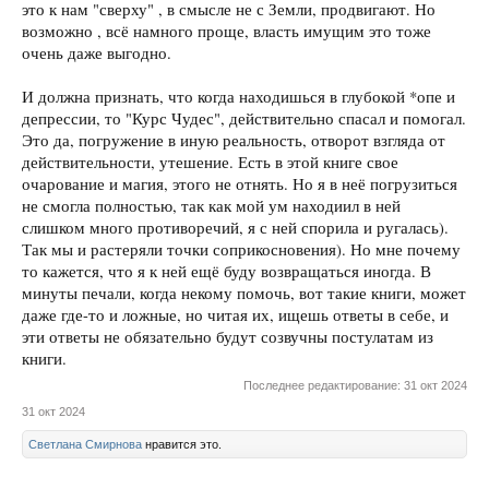
это к нам "сверху" , в смысле не с Земли, продвигают. Но
возможно , всё намного проще, власть имущим это тоже
очень даже выгодно.
И должна признать, что когда находишься в глубокой *опе и
депрессии, то "Курс Чудес", действительно спасал и помогал.
Это да, погружение в иную реальность, отворот взгляда от
действительности, утешение. Есть в этой книге свое
очарование и магия, этого не отнять. Но я в неё погрузиться
не смогла полностью, так как мой ум находиил в ней
слишком много противоречий, я с ней спорила и ругалась).
Так мы и растеряли точки соприкосновения). Но мне почему
то кажется, что я к ней ещё буду возвращаться иногда. В
минуты печали, когда некому помочь, вот такие книги, может
даже где-то и ложные, но читая их, ищешь ответы в себе, и
эти ответы не обязательно будут созвучны постулатам из
книги.
Последнее редактирование:
31 окт 2024
31 окт 2024
Светлана Смирнова
нравится это.