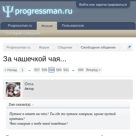
Войти или зарегистрироваться
Progressman.ru
Пользователи
Форум
Последние сообщения
Progressman.ru
Форум
Общение
Свободное общение
За чашечкой чая...
< Назад
1
←
557
558
559
560
561
→
690
Вперёд >
Oma
Автор
Dan сказал(а):
↑
Путное в ответ на что? Ты где то путное говорила, кроме пустой
критики?
Что говорит о тебе твоё поведение?