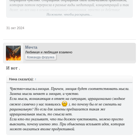
которая потом переросла в разные виды медитаций, концентраций и так
далее, но все они в основе отрицание отрицания, просто их действие
Нажмите, чтобы раскрыть...
менее эффективно, так как изменена цель. Потому нужно просто
отрицать чувство, как тебе проще, можно подключать и дыхательные
практики в помощь, можешь просто смотреть на чувство пока оно не
31 окт 2024
распадётся. С растворением чувства распадается и мотив, что
зачастую приводит к его осознанию. Такие осознания собираются,
обобщаются и осознаются более глобальные мотивы, начинаешь
понимать устройство эго и действовать всё уверенней и эффективней,
Мечта
пока интерес к страху не пропадёт вовсе.
Любимая и любящая взаимно
Команда форума
И вот .
Нина сказал(а):
↑
Чувство=мысль+эмоция. Причем, эмоция будет соответствовать мысли.
Замена мысли меняет и эмоцию, и чувство.
Если мысль, возникающая в ответ на ситуацию, иррационально (модное
свежее словечко у нас появилось
), то почему бы ее не сменить на
рациональную? Но если для замены предлагается такая же
иррациональная мысль, то смысла нет.
Если кто-то указывает, что ты должен чувствовать, можно просто
выяснить, почему именно это. При объяснении всплывет идея, которая
может оказаться вполне продуктивной.