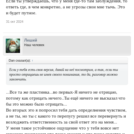
Если ты утверждаешь, что у меня где-то там заблуждения, то
ответь где, в чем конкретно, а не угрозы свои мне тычь. Это
и будет путное.
31 окт 2024
Леший
Наш человек
Dan сказал(а):
↑
Если у тебя есть своя версия, давай на неё посмотрим, а так, если ты
просто отрицаешь не имея своего понимания, то да, разговор можно
закончить.
...Все та же пластинка...во первых-Я ничего не отрицаю,
потому как отрицать нечего..Ты ещё ничего не высказал что
бы это можно было отрицать...
Во вторых это я попросил тебя дать определнения чувством,
а не ты, но ты с какого то перепугу решил все перевернуть и
возлоджить ответственность за свой ответ это на меня...
У меня такое устойчивое ощущение что у тебя вовсе нет
никакого понимания что такое эмоция и что такое чувство и