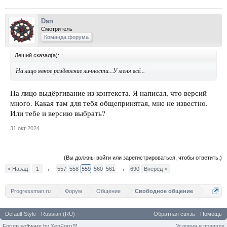
Dan
Смотритель
Команда форума
Леший сказал(а):
↑
На лицо явное раздвоение личности...У меня всё...
На лицо выдёргивание из контекста. Я написал, что версий
много. Какая там для тебя общепринятая, мне не известно.
Или тебе и версию выбрать?
31 окт 2024
(Вы должны войти или зарегистрироваться, чтобы ответить.)
< Назад
1
←
557
558
559
560
561
→
690
Вперёд >
Progressman.ru
Форум
Общение
Свободное общение
Default Style
Russian (RU)
Обратная связь
Помощь
Forum software by XenForo™
Условия и правила