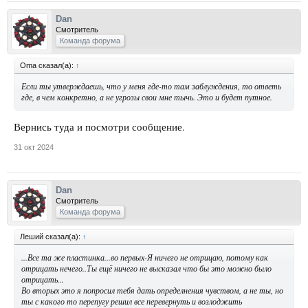
Dan
Смотритель
Команда форума
Oma сказал(а):
↑
Если ты утверждаешь, что у меня где-то там заблуждения, то ответь
где, в чем конкретно, а не угрозы свои мне тычь. Это и будет путное.
Вернись туда и посмотри сообщение.
31 окт 2024
Dan
Смотритель
Команда форума
Леший сказал(а):
↑
...Все та же пластинка...во первых-Я ничего не отрицаю, потому как
отрицать нечего..Ты ещё ничего не высказал что бы это можно было
отрицать...
Во вторых это я попросил тебя дать определнения чувством, а не ты, но
ты с какого то перепугу решил все перевернуть и возлоджить