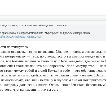
ходе разговора, изложения мыслей вопросов и ответов.
е приложение к обсуждаемой книге "Чурс чудес" по просьбе автора темы.
index.php?threads/kurs-chudes.1065/
ости постигнутого
важно осознать, что ты не знаешь. 23нание — сила, а всякая сила о
 Она по-прежнему — твоя, но столько всего ты вклинил между нею и
ебя, всё больше заслоняло твою силу. 6Тебе неведомо, где она есть
ция силы столь жалки, что они обречены. 8Ибо могущество — не в
что стоит между тобой и силой Божьей в тебе — это обучение ложн
ить со всем этим и радуйся, что ты не связан с ним навечно. 2Ведь 
 немыслимому, что лишь безумцу в глубоком сне он мог пригрезить
о, которому дана вся ( > власть Отцом, способен стать бессильным
о того, что ты имеешь и что ты есть!