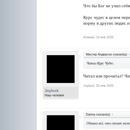
Что бы Бог не учил себя
Курс чудес в целом пер
норму в других людях и 
Атаман
,
19 янв 2020
Мистер Андерсон сказал(а):
Читал Курс Чудес.
Читал или прочитал? Чит
Joylock
,
20 янв 2020
Joylock
Наш человек
Danna сказал(а):
↑
Однако всё, что стоит меж