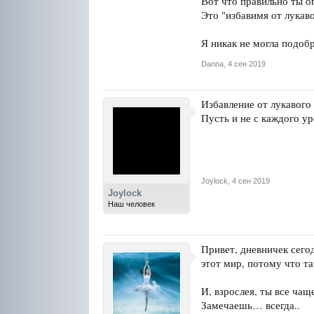
Вот что правильно ты о
Это "избавимя от лукаво
Я никак не могла подоб
Danna
,
4 сен 2019
Избавление от лукавого 
Пусть и не с каждого ур
Joylock
,
4 сен 2019
Joylock
Наш человек
Привет, дневничек сегод
этот мир, потому что та
И, взрослея, ты все ча
Замечаешь… всегда..