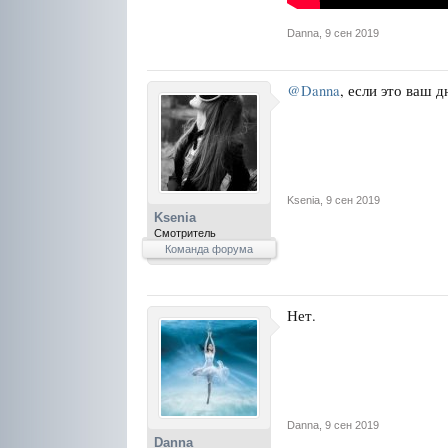
Danna
,
9 сен 2019
@Danna
, если это ваш 
Ksenia
,
9 сен 2019
Ksenia
Смотритель
Команда форума
Нет.
Danna
,
9 сен 2019
Danna