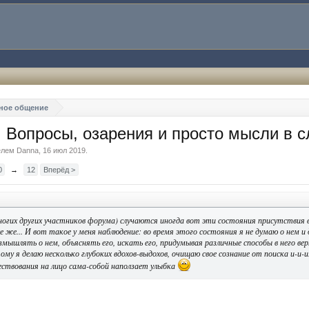
ное общение
 Вопросы, озарения и просто мысли в с
телем
Danna
,
16 июл 2019
.
0
→
12
Вперёд >
 многих других участников форума) случаются иногда вот эти состояния присутствия
все же... И вот такое у меня наблюдение: во время этого состояния
я не думаю о нем и
змышлять о нем, объяснять его, искать его, придумывая различные способы в него ве
у я делаю несколько глубоких вдохов-выдохов, очищаю свое сознание от поиска и-и-и.
ествования на лицо сама-собой наползает улыбка