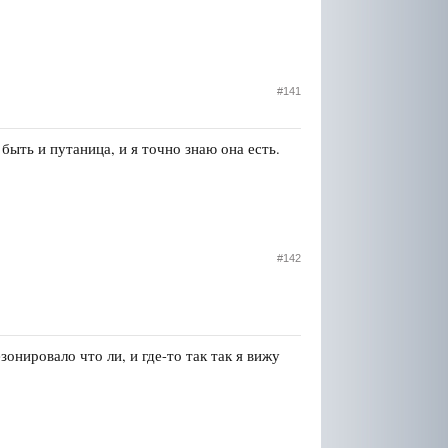
#141
ыть и путаница, и я точно знаю она есть.
#142
нировало что ли, и где-то так так я вижу