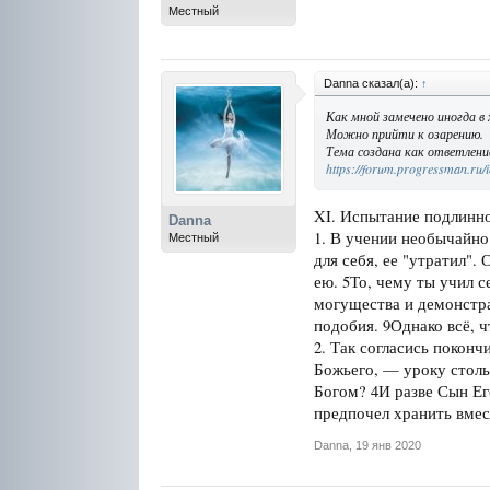
Местный
Danna сказал(а):
↑
Как мной замечено иногда в 
Можно прийти к озарению.
Тема создана как ответлени
https://forum.progressman.ru/
XI. Испытание подлинн
Danna
1. В учении необычайно 
Местный
для себя, ее "утратил".
ею. 5То, чему ты учил с
могущества и демонстра
подобия. 9Однако всё, 
2. Так согласись поконч
Божьего, — уроку столь
Богом? 4И разве Сын Ег
предпочел хранить вмест
Danna
,
19 янв 2020