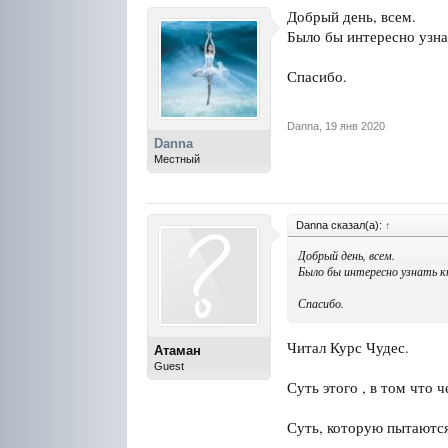
Добрый день, всем.
Было бы интересно узнат
Спасибо.
Danna
,
19 янв 2020
Danna
Местный
Danna сказал(а):
↑
Добрый день, всем.
Было бы интересно узнать к
Спасибо.
Читал Курс Чудес.
Атаман
Guest
Суть этого , в том что 
Суть, которую пытаются