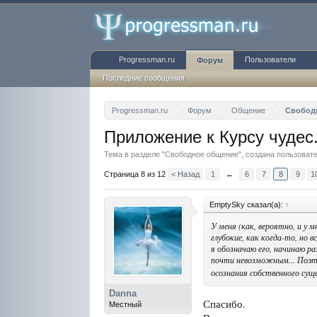
Progressman.ru
Пользователи
Форум
Последние сообщения
Progressman.ru
Форум
Общение
Свобод
Приложение к Курсу чудес.
Тема в разделе "
Свободное общение
", создана пользова
Страница 8 из 12
< Назад
1
←
6
7
8
9
1
EmptySky сказал(а):
↑
У меня (как, вероятно, и у
глубокие, как когда-то, но 
я обозначаю его, начинаю ра
почти невозможным... Поэтом
осознания собственного сущ
Danna
Спасибо.
Местный