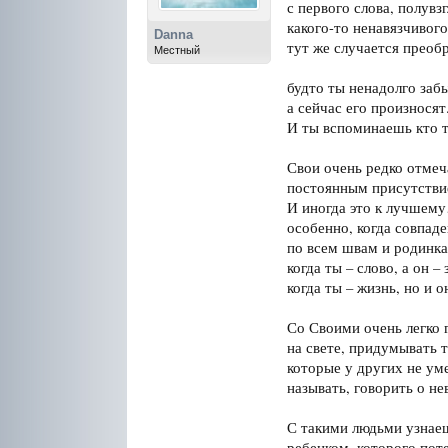
с первого слова, полувзг
какого-то ненавязчиво
Danna
тут же случается преоб
Местный
будто ты ненадолго забы
а сейчас его произносят
И ты вспоминаешь кто т
Свои очень редко отмеч
постоянным присутстви
И иногда это к лучшем
особенно, когда совпад
по всем швам и родинка
когда ты – слово, а он – 
когда ты – жизнь, но и о
Со Своими очень легко 
на свете, придумывать 
которые у других не ум
называть, говорить о н
С такими людьми узнаеш
ребенком, которого пот