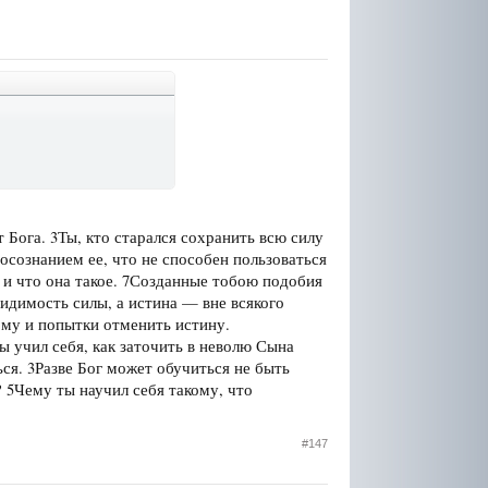
т Бога. 3Ты, кто старался сохранить всю силу
 осознанием ее, что не способен пользоваться
 l и что она такое. 7Созданные тобою подобия
идимость силы, а истина — вне всякого
ому и попытки отменить истину.
ты учил себя, как заточить в неволю Сына
ся. 3Разве Бог может обучиться не быть
? 5Чему ты научил себя такому, что
#147