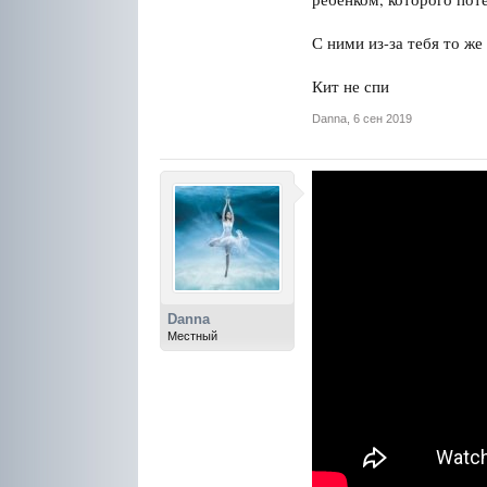
С ними из-за тебя то ж
Кит не спи
Danna
,
6 сен 2019
Danna
Местный