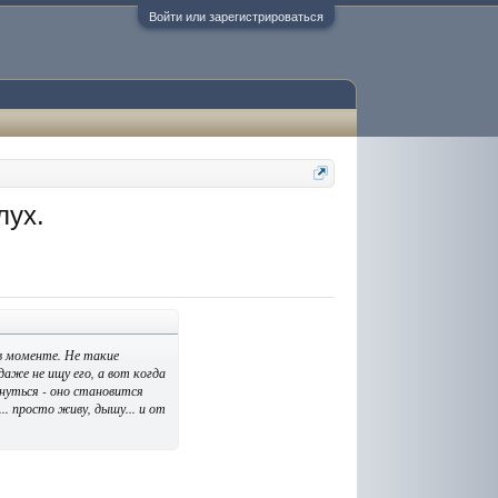
Войти или зарегистрироваться
лух.
 в моменте. Не такие
 даже не ищу его
, а вот когда
рнуться - оно становится
.. просто живу, дышу... и от