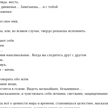
ляда, жеста,
го движенья… Замечаешь… и с тобой
раженье:
л свое имя,
.
ы, или, во всяком случае, твердо решаешь вспомнить.
ают себя
ем.
у…
ения максимальные.. Когда вы сходитесь друг с другом
м..
звук,
н – жизнь.
говорить обо всём
такие вещи,
естятся в голове. Видеть мельчайшее, безымянное…
евысказанном, и чувствовать себя легкими, светлыми, защищенными 
ь всё о ценности мира и времени, становишься целостнее, высказа
еряли и вдруг нашли, золотым сеченьем, восходом.