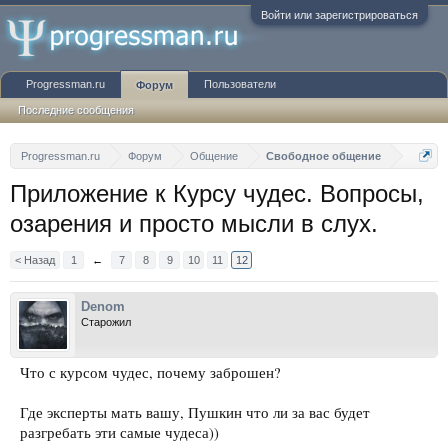
Войти или зарегистрироваться
Progressman.ru
Пользователи
Форум
Последние сообщения
Progressman.ru
Форум
Общение
Свободное общение
Приложение к Курсу чудес. Вопросы,
озарения и просто мысли в слух.
< Назад
1
←
7
8
9
10
11
12
Denom
Старожил
Что с курсом чудес, почему заброшен?
Где эксперты мать вашу, Пушкин что ли за вас будет
разгребать эти самые чудеса))