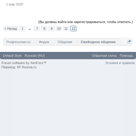
1 мар 2020
(Вы должны войти или зарегистрироваться, чтобы ответить.)
< Назад
1
←
7
8
9
10
11
12
Progressman.ru
Форум
Общение
Свободное общение
Default Style
Russian (RU)
Обратная связь
Помощь
Forum software by XenForo™
Условия и правила
Перевод: XF-Russia.ru