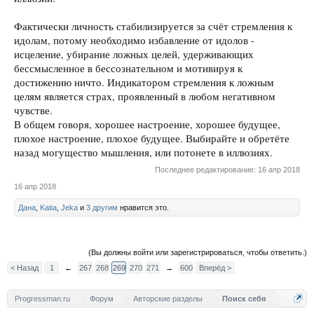
Фактически личность стабилизируется за счёт стремления к
идолам, потому необходимо избавление от идолов -
исцеление, убирание ложных целей, удерживающих
бессмысленное в бессознательном и мотивируя к
достижению ничто. Индикатором стремления к ложным
целям является страх, проявленный в любом негативном
чувстве.
В общем говоря, хорошее настроение, хорошее будущее,
плохое настроение, плохое будущее. Выбирайте и обретёте
назад могущество мышления, или потонете в иллюзиях.
Последнее редактирование:
16 апр 2018
16 апр 2018
Дана
,
Katia
,
Jeka
и
3 другим
нравится это.
(Вы должны войти или зарегистрироваться, чтобы ответить.)
< Назад
1
←
267
268
269
270
271
→
600
Вперёд >
Progressman.ru
Форум
Авторские разделы
Поиск себя