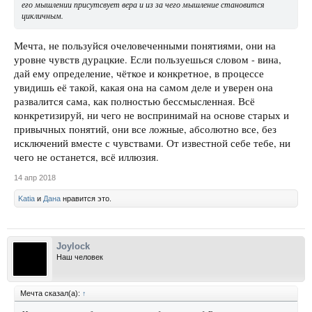
его мышлении присутсвует вера и из за чего мышление становится
цикличным.
Мечта, не пользуйся очеловеченными понятиями, они на
уровне чувств дурацкие. Если пользуешься словом - вина,
дай ему определение, чёткое и конкретное, в процессе
увидишь её такой, какая она на самом деле и уверен она
развалится сама, как полностью бессмысленная. Всё
конкретизируй, ни чего не воспринимай на основе старых и
привычных понятий, они все ложные, абсолютно все, без
исключений вместе с чувствами. От известной себе тебе, ни
чего не останется, всё иллюзия.
14 апр 2018
Katia
и
Дана
нравится это.
Joylock
Наш человек
Мечта сказал(а):
↑