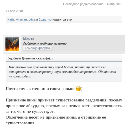
Последнее редактирование:
14 апр 2018
14 апр 2018
Katia
,
Атаман
,
Lёxa
и
2 другим
нравится это.
Мечта
Любимая и любящая взаимно
Команда форума
Удобный Диванчик сказал(а):
↑
Как только оно признает вину перед Богом, значит признает Его
авторитет и свою неправоту, тут же ошибка исправится. Однако это
не происходит.
Почти точь в точь мои слова раньше
)
Признание вины признает существование разделения, посему
признание абсурдно, потому как нельзя взять ответсвенность
за то, чего не сушествует.
Облегчение несет не признание вины, а отрицание ее
существования.