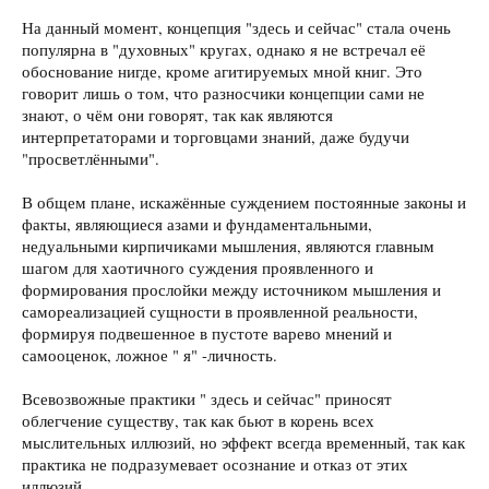
На данный момент, концепция "здесь и сейчас" стала очень
популярна в "духовных" кругах, однако я не встречал её
обоснование нигде, кроме агитируемых мной книг. Это
говорит лишь о том, что разносчики концепции сами не
знают, о чём они говорят, так как являются
интерпретаторами и торговцами знаний, даже будучи
"просветлёнными".
В общем плане, искажённые суждением постоянные законы и
факты, являющиеся азами и фундаментальными,
недуальными кирпичиками мышления, являются главным
шагом для хаотичного суждения проявленного и
формирования прослойки между источником мышления и
самореализацией сущности в проявленной реальности,
формируя подвешенное в пустоте варево мнений и
самооценок, ложное " я" -личность.
Всевозвожные практики " здесь и сейчас" приносят
облегчение существу, так как бьют в корень всех
мыслительных иллюзий, но эффект всегда временный, так как
практика не подразумевает осознание и отказ от этих
иллюзий.