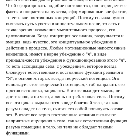
Чтоб сформировать подобие постоянства, оно отрицает все
факты и опирается на чувства, сформированные вне фактов,
то есть вне постоянных концепций. Потому сначала нужно
выявлять суть чувства в концептуальном плане, то есть с
точки зрения назначения мыслительного процесса, его
целеполагания. Когда концепция осознанна, разрушается и
эмоция, ведь чувство, это концептуальное убеждение в
действии в процессе. Любые мотивационные непостоянные
концепции, имеют в корне убеждение о "я", в виде
принадлежности убеждения к функционированию этого "я",
то есть ассоциация себя, с убеждением, которое всегда
блокирует естественные и постоянные функции реального
"Я", в основе которых всегда творческий потенциал. Эго
использует этот творческий потенциал, чтоб направить его
против источника, зациклить. В итоге выходит мысль, не
достигающая ни чего, а лишь потребляющая силы. Потому
все эти циклы выражаются в виде болезней тела, так как
разум нападет на тело, считая его собой повинуясь логике
эго. В итоге все верно построенные желания вызывают
неприятные ощущения в теле, так как естественная функция
разума помещена в тело, но тело не обладает такими
функциями.