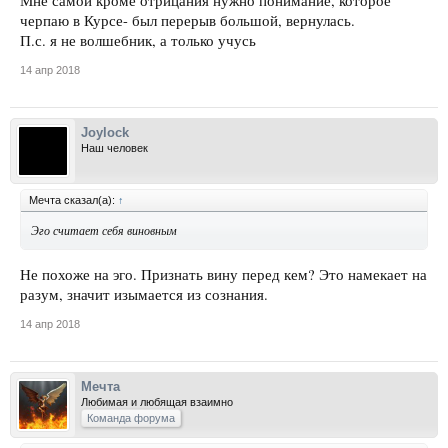
Мне самой кроме отрицания нужно понимание, которое
черпаю в Курсе- был перерыв большой, вернулась.
П.с. я не волшебник, а только учусь
14 апр 2018
Joylock
Наш человек
Мечта сказал(а):
↑
Эго считает себя виновным
Не похоже на эго. Признать вину перед кем? Это намекает на
разум, значит изымается из сознания.
14 апр 2018
Мечта
Любимая и любящая взаимно
Команда форума