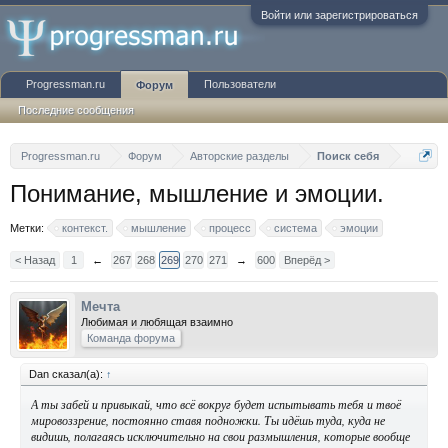
Войти или зарегистрироваться
Progressman.ru
Пользователи
Форум
Последние сообщения
Progressman.ru
Форум
Авторские разделы
Поиск себя
Понимание, мышление и эмоции.
Метки:
контекст.
мышление
процесс
система
эмоции
< Назад
1
←
267
268
269
270
271
→
600
Вперёд >
Мечта
Любимая и любящая взаимно
Команда форума
Dan сказал(а):
↑
А ты забей и привыкай, что всё вокруг будет испытывать тебя и твоё
мировоззрение, постоянно ставя подножки. Ты идёшь туда, куда не
видишь, полагаясь исключительно на свои размышления, которые вообще