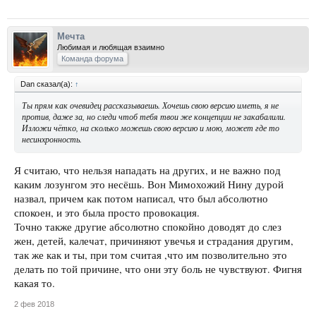
Мечта
Любимая и любящая взаимно
Команда форума
Dan сказал(а):
↑
Ты прям как очевидец рассказываешь. Хочешь свою версию иметь, я не
против, даже за, но следи чтоб тебя твои же концепции не закабалили.
Изложи чётко, на сколько можешь свою версию и мою, может где то
несинхронность.
Я считаю, что нельзя нападать на других, и не важно под
каким лозунгом это несёшь. Вон Мимохожий Нину дурой
назвал, причем как потом написал, что был абсолютно
спокоен, и это была просто провокация.
Точно также другие абсолютно спокойно доводят до слез
жен, детей, калечат, причиняют увечья и страдания другим,
так же как и ты, при том считая ,что им позволительно это
делать по той причине, что они эту боль не чувствуют. Фигня
какая то.
2 фев 2018