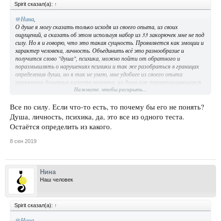
Spirit сказал(а):
↑
@Нина
,
О душе я могу сказать только исходя из своего опыта, из своих
ощущений, а сказать об этом используя набор из 33 закорючек мне не под
силу. Но я и говорю, что это такая сущность. Проявляется как эмоции и
характер человека, личность. Объединить всё это разнообразие и
получится слово "душа", психика, можно пойти от обратного и
поразмышлять о нарушениях психики и так же разобраться в границах
определения души, но я так не умею, мне удобнее из своего опыта
проявления душевных качеств человека, но душа как перевоплощающаяся
Нажмите, чтобы раскрыть...
сущность может принадлежать и не только человеку, поэтому можно
развивать мысль об этом дальше, не понятно стоит ли только.
Все по силу. Если что-то есть, то почему бы его не понять?
Душа, личность, психика, да, это все из одного теста.
Остаётся определить из какого.
8 сен 2019
Нина
Наш человек
Spirit сказал(а):
↑
@Нина
,