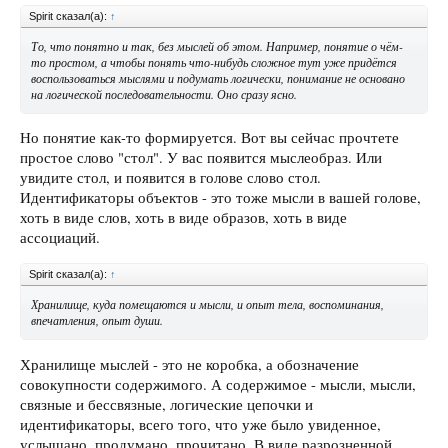
Spirit сказал(а):
↑
То, что понятно и так, без мыслей об этом. Например, понятие о чём-
то простом, а чтобы понять что-нибудь сложное тут уже придётся
воспользоваться мыслями и подумать логически, понимание не основано
на логической последовательности. Оно сразу ясно.
Но понятие как-то формируется. Вот вы сейчас прочтете
простое слово "стол". У вас появится мыслеобраз. Или
увидите стол, и появится в голове слово стол.
Идентификаторы объектов - это тоже мысли в вашей голове,
хоть в виде слов, хоть в виде образов, хоть в виде
ассоциаций.
Spirit сказал(а):
↑
Хранилище, куда помещаются и мысли, и опыт тела, воспоминания,
впечатления, опыт души.
Хранилище мыслей - это не коробка, а обозначение
совокупности содержимого. А содержимое - мысли, мысли,
связные и бессвязные, логические цепочки и
идентификаторы, всего того, что уже было увиденное,
услышано, продумано, прочитано. В виде разрозненной