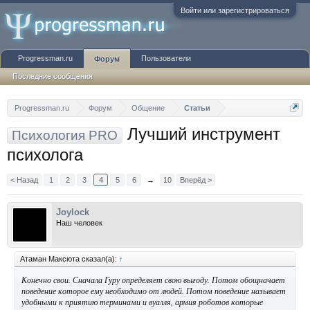
Войти или зарегистрироваться
Progressman.ru
Пользователи
Форум
Последние сообщения
Progressman.ru
Форум
Общение
Статьи
Лучший инструмент
Психология PRO
психолога
< Назад
1
2
3
4
5
6
→
10
Вперёд >
Joylock
Наш человек
Атаман Максюта сказал(а):
↑
Конечно свои. Сначала Гуру определяет свою выгоду. Потом обощначает
поведение которое ему необходимо от людей. Потом поведение называет
удобными к приятию терминами и вуалля, армия роботов которые