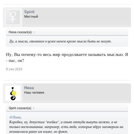
Spirit
Местный
Нина сказал(а):
↑
Да, а мысли, связанное в целое ничем кроме мысли быть не могут.
Ну, Вы почему-то весь мир продолжаете называть мыслью. Я
- пас, ок?
8 сен 2019
Нина
Наш человек
Spirit сказал(а):
↑
@Нина
,
Коробка, ну, допустим "ячейка", и опыт оттуда вынуть можно, а не
только воспоминания, например, есть люди, которые вдруг заговорили на
незнакомом ранее им языке, но факт.