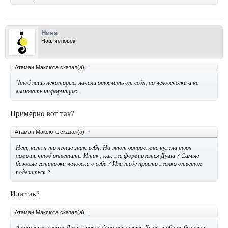
Нина
Наш человек
Атаман Максюта сказал(а):
↑
Чтоб лишь некоторые, начали отвечать от себя, по человечески а не
вымогать информацию.
Примерно вот так?
Атаман Максюта сказал(а):
↑
Нет, нет, я то лучше знаю себя. На этот вопрос, мне нужна твоя
помощь чтоб ответить. Итак , как же формируется Душа ? Самые
базовые установки человека о себе ? Или тебе просто жалко ответом
поделиться ?
Или так?
Атаман Максюта сказал(а):
↑
А что там в этом Духе , который притягивает Душу, тобишь базовые