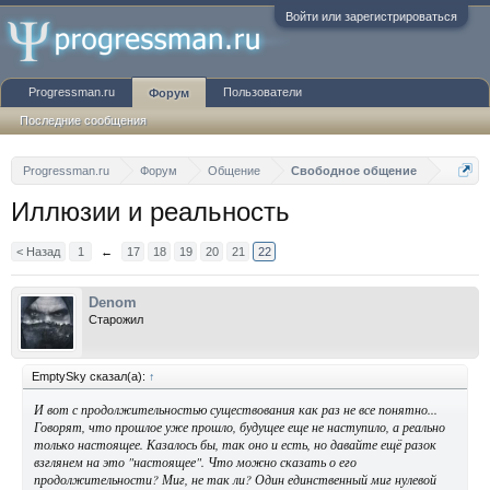
Войти или зарегистрироваться
Progressman.ru
Пользователи
Форум
Последние сообщения
Progressman.ru
Форум
Общение
Свободное общение
Иллюзии и реальность
< Назад
1
←
17
18
19
20
21
22
Denom
Старожил
EmptySky сказал(а):
↑
И вот с продолжительностью существования как раз не все понятно...
Говорят, что прошлое уже прошло, будущее еще не наступило, а реально
только настоящее. Казалось бы, так оно и есть, но давайте ещё разок
взглянем на это "настоящее". Что можно сказать о его
продолжительности? Миг, не так ли? Один единственный миг нулевой