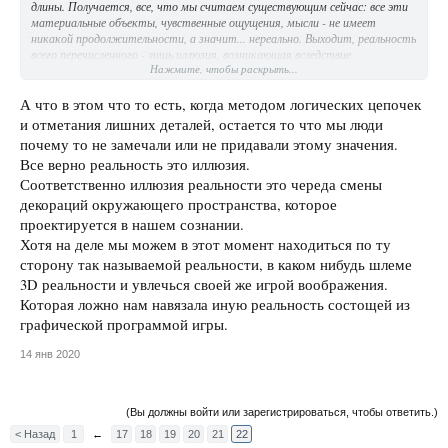
длины. Получается, все, что мы считаем существующим сейчас: все эти
материальные объекты, чувственные ощущения, мысли - не имеет
никакой продолжительности, а значит... нереально. Выходит, реальность
всего перечисленного - лишь иллюзия, возникающая вследствие
Нажмите, чтобы раскрыть...
сопоставления иллюзий о настоящем с иллюзиями прошлого опыта.
А что в этом что то есть, когда методом логических цепочек
и отметания лишних деталей, остается то что мы люди
почему то не замечали или не придавали этому значения.
Все верно реальность это иллюзия.
Соответственно иллюзия реальности это череда смены
декораций окружающего пространства, которое
проектируется в нашем сознании.
Хотя на деле мы можем в этот момент находиться по ту
сторону так называемой реальности, в каком нибудь шлеме
3D реальности и увлечься своей же игрой воображения.
Которая ложно нам навязала иную реальность состощей из
графической программой игры.
14 янв 2020
(Вы должны войти или зарегистрироваться, чтобы ответить.)
< Назад
1
←
17
18
19
20
21
22