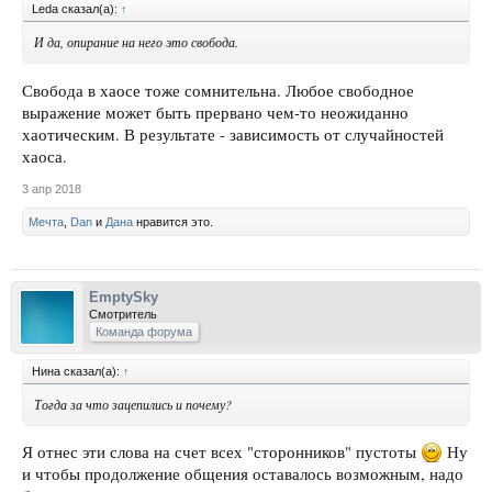
Leda сказал(а):
↑
И да, опирание на него это свобода.
Свобода в хаосе тоже сомнительна. Любое свободное
выражение может быть прервано чем-то неожиданно
хаотическим. В результате - зависимость от случайностей
хаоса.
3 апр 2018
Мечта
,
Dan
и
Дана
нравится это.
EmptySky
Смотритель
Команда форума
Нина сказал(а):
↑
Тогда за что зацепились и почему?
Я отнес эти слова на счет всех "сторонников" пустоты
Ну
и чтобы продолжение общения оставалось возможным, надо