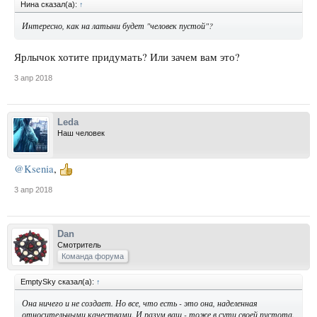
Нина сказал(а):
↑
Интересно, как на латыни будет "человек пустой"?
Ярлычок хотите придумать? Или зачем вам это?
3 апр 2018
Leda
Наш человек
@Ksenia
,
3 апр 2018
Dan
Смотритель
Команда форума
EmptySky сказал(а):
↑
Она ничего и не создает. Но все, что есть - это она, наделенная
относительными качествами. И разум ваш - тоже в сути своей пустота.