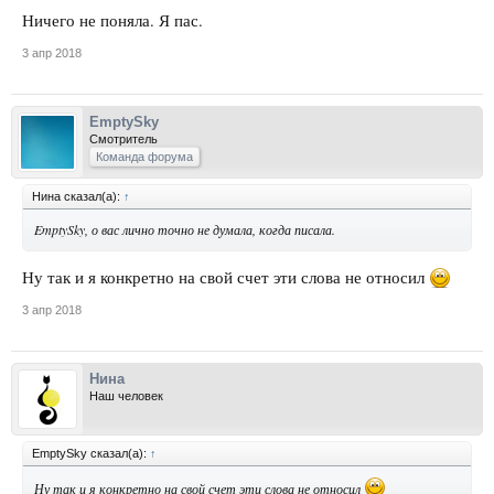
Ничего не поняла. Я пас.
3 апр 2018
EmptySky
Смотритель
Команда форума
Нина сказал(а):
↑
EmptySky, о вас лично точно не думала, когда писала.
Ну так и я конкретно на свой счет эти слова не относил
3 апр 2018
Нина
Наш человек
EmptySky сказал(а):
↑
Ну так и я конкретно на свой счет эти слова не относил