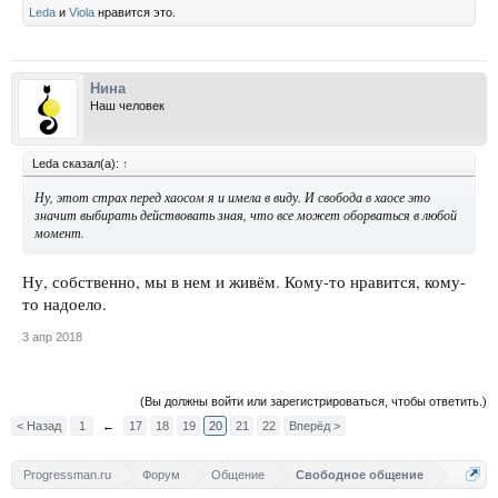
Leda
и
Viola
нравится это.
Нина
Наш человек
Leda сказал(а):
↑
Ну, этот страх перед хаосом я и имела в виду. И свобода в хаосе это
значит выбирать действовать
зная,
что все может оборваться в любой
момент.
Ну, собственно, мы в нем и живём. Кому-то нравится, кому-
то надоело.
3 апр 2018
(Вы должны войти или зарегистрироваться, чтобы ответить.)
< Назад
1
←
17
18
19
20
21
22
Вперёд >
Progressman.ru
Форум
Общение
Свободное общение