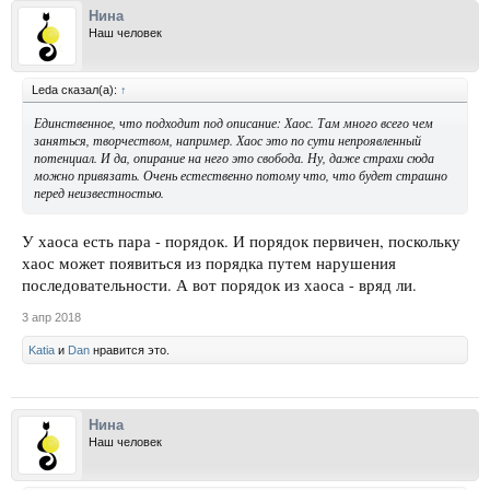
Нина
Наш человек
Leda сказал(а):
↑
Единственное, что подходит под описание: Хаос. Там много всего чем
заняться, творчеством, например. Хаос это по сути непроявленный
потенциал. И да, опирание на него это свобода. Ну, даже страхи сюда
можно привязать. Очень естественно потому что, что будет страшно
перед неизвестностью.
У хаоса есть пара - порядок. И порядок первичен, поскольку
хаос может появиться из порядка путем нарушения
последовательности. А вот порядок из хаоса - вряд ли.
3 апр 2018
Katia
и
Dan
нравится это.
Нина
Наш человек