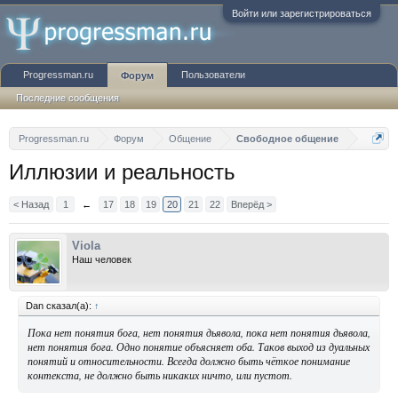
Войти или зарегистрироваться
Progressman.ru
Пользователи
Форум
Последние сообщения
Progressman.ru
Форум
Общение
Свободное общение
Иллюзии и реальность
< Назад
1
←
17
18
19
20
21
22
Вперёд >
Viola
Наш человек
Dan сказал(а):
↑
Пока нет понятия бога, нет понятия дьявола, пока нет понятия дьявола,
нет понятия бога. Одно понятие объясняет оба. Таков выход из дуальных
понятий и относительности. Всегда должно быть чёткое понимание
контекста, не должно быть никаких ничто, или пустот.