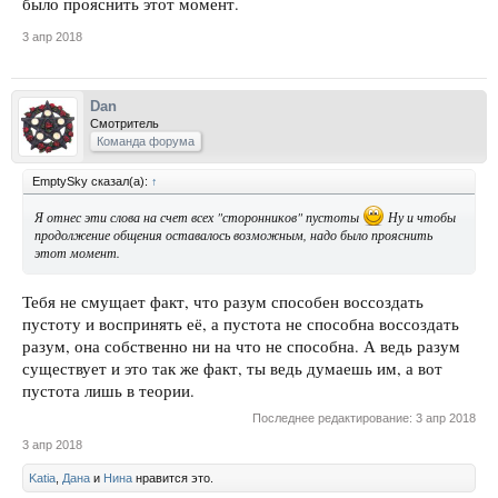
было прояснить этот момент.
3 апр 2018
Dan
Смотритель
Команда форума
EmptySky сказал(а):
↑
Я отнес эти слова на счет всех "сторонников" пустоты
Ну и чтобы
продолжение общения оставалось возможным, надо было прояснить
этот момент.
Тебя не смущает факт, что разум способен воссоздать
пустоту и воспринять её, а пустота не способна воссоздать
разум, она собственно ни на что не способна. А ведь разум
существует и это так же факт, ты ведь думаешь им, а вот
пустота лишь в теории.
Последнее редактирование:
3 апр 2018
3 апр 2018
Katia
,
Дана
и
Нина
нравится это.