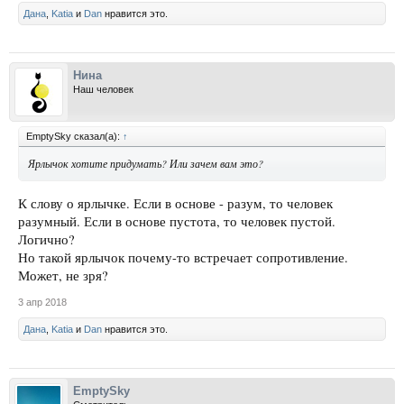
Дана
,
Katia
и
Dan
нравится это.
Нина
Наш человек
EmptySky сказал(а):
↑
Ярлычок хотите придумать? Или зачем вам это?
К слову о ярлычке. Если в основе - разум, то человек
разумный. Если в основе пустота, то человек пустой.
Логично?
Но такой ярлычок почему-то встречает сопротивление.
Может, не зря?
3 апр 2018
Дана
,
Katia
и
Dan
нравится это.
EmptySky