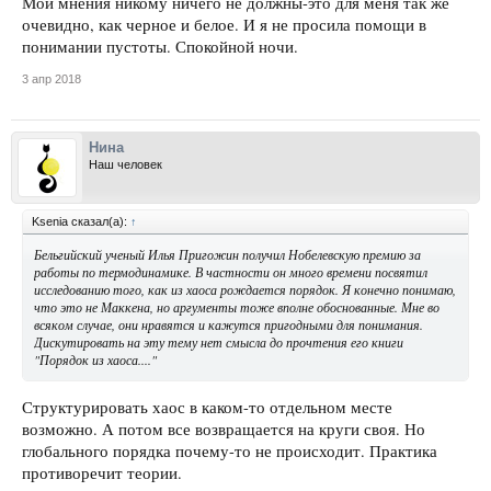
Мои мнения никому ничего не должны-это для меня так же
очевидно, как черное и белое. И я не просила помощи в
понимании пустоты. Спокойной ночи.
3 апр 2018
Нина
Наш человек
Ksenia сказал(а):
↑
Бельгийский ученый Илья Пригожин получил Нобелевскую премию за
работы по термодинамике. В частности он много времени посвятил
исследованию того, как из хаоса рождается порядок. Я конечно понимаю,
что это не Маккена, но аргументы тоже вполне обоснованные. Мне во
всяком случае, они нравятся и кажутся пригодными для понимания.
Дискутировать на эту тему нет смысла до прочтения его книги
"Порядок из хаоса...."
Структурировать хаос в каком-то отдельном месте
возможно. А потом все возвращается на круги своя. Но
глобального порядка почему-то не происходит. Практика
противоречит теории.