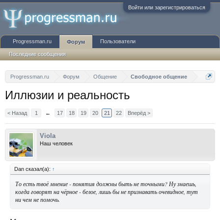
Войти или зарегистрироваться
Progressman.ru
Пользователи
Форум
Последние сообщения
Progressman.ru
Форум
Общение
Свободное общение
Иллюзии и реальность
< Назад
1
←
17
18
19
20
21
22
Вперёд >
Viola
Наш человек
Dan сказал(а):
↑
То есть твоё мнение - понятия должны быть не точными? Ну знаешь,
когда говорят на чёрное - белое, лишь бы не признавать очевидное, тут
ни чем не помочь.