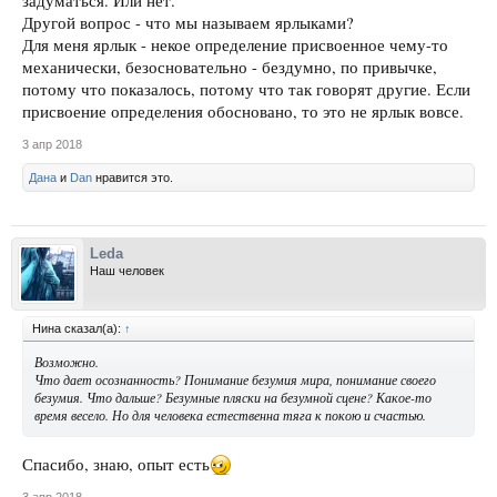
задуматься. Или нет.
Другой вопрос - что мы называем ярлыками?
Для меня ярлык - некое определение присвоенное чему-то
механически, безосновательно - бездумно, по привычке,
потому что показалось, потому что так говорят другие. Если
присвоение определения обосновано, то это не ярлык вовсе.
3 апр 2018
Дана
и
Dan
нравится это.
Leda
Наш человек
Нина сказал(а):
↑
Возможно.
Что дает осознанность? Понимание безумия мира, понимание своего
безумия. Что дальше? Безумные пляски на безумной сцене? Какое-то
время весело. Но для человека естественна тяга к покою и счастью.
Спасибо, знаю, опыт есть
3 апр 2018