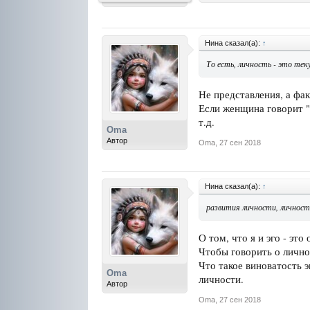
Нина сказал(а):
↑
То есть, личность - это тек
Не представления, а фа
Если женщина говорит "я
т.д.
Oma
Автор
Oma
,
27 сен 2018
Нина сказал(а):
↑
развития личности, личност
О том, что я и эго - это
Чтобы говорить о лично
Что такое виноватость э
Oma
личности.
Автор
Oma
,
27 сен 2018