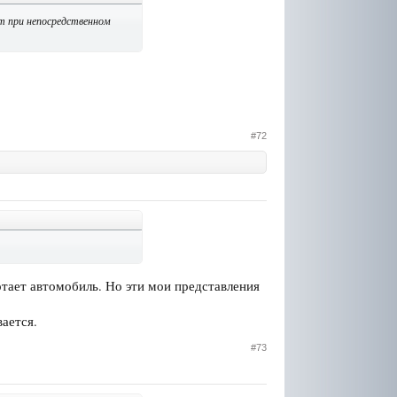
т при непосредственном
#72
ботает автомобиль. Но эти мои представления
вается.
#73