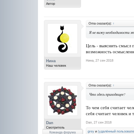
Автор
Oma сказал(а):
↑
Я не вижу необходимости эт
Цель - выяснить смысл п
возможность осмысленно
Нина
,
27 сен 2018
Нина
Наш человек
Oma сказал(а):
↑
Что здесь приходящее?
То чем себя считает че
себя считает человек и 
Dan
,
27 сен 2018
Dan
Смотритель
grey
и
(удалённый пользовате
Команда форума