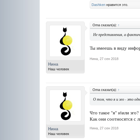
Dashken
нравится это.
Oma сказал(а):
↑
Не представления, а фактич
Ты имеешь в виду инфор
Нина
,
27 сен 2018
Нина
Наш человек
Oma сказал(а):
↑
О том, что я и эго - это од
Что такое "я" и\или эго?
Как они соотносятся с 
Нина
,
27 сен 2018
Нина
Наш человек