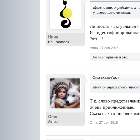
Можно так определить: я - 
участии тела человека.
Личность - актуальная 
Я - идентифицированная
Нина
Эго - ?
Наш человек
Нина
,
27 сен 2018
Dashken
нравится это.
Oma сказал(а):
↑
Меня смущает слово "предст
Т.к. слово представлени
очень приближенные.
Сказать, что человек им
Oma
Автор
Oma
,
27 сен 2018