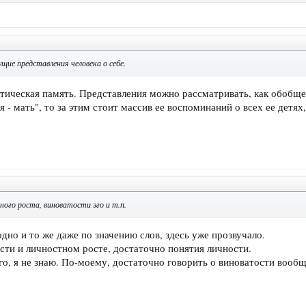
ущие представления человека о себе.
ктическая память. Представления можно рассматривать, как обобщен
 - мать", то за этим стоит массив ее воспоминаний о всех ее детях,
ного роста, виноватости эго и т.п.
 одно и то же даже по значению слов, здесь уже прозвучало.
сти и личностном росте, достаточно понятия личности.
го, я не знаю. По-моему, достаточно говорить о виноватости вообще