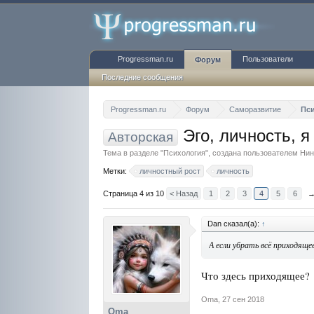
Progressman.ru
Пользователи
Форум
Последние сообщения
Progressman.ru
Форум
Саморазвитие
Пс
Эго, личность, я
Авторская
Тема в разделе "
Психология
", создана пользователем
Нин
Метки:
личностный рост
личность
Страница 4 из 10
< Назад
1
2
3
4
5
6
Dan сказал(а):
↑
А если убрать всё приходящ
Что здесь приходящее?
Oma
,
27 сен 2018
Oma