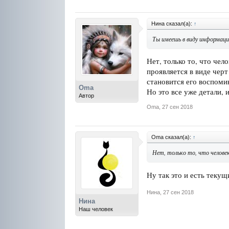
Нина сказал(а):
↑
Ты имеешь в виду информаци
Нет, только то, что чел
проявляется в виде черт
становится его воспоми
Oma
Но это все уже детали,
Автор
Oma
,
27 сен 2018
Oma сказал(а):
↑
Нет, только то, что человек
Ну так это и есть текущ
Нина
,
27 сен 2018
Нина
Наш человек