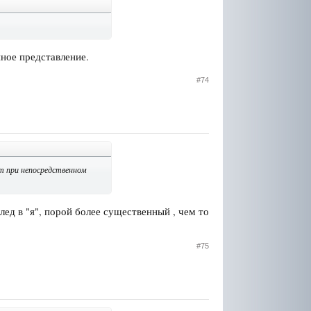
нное представление.
#74
т при непосредственном
ед в "я", порой более существенный , чем то
#75