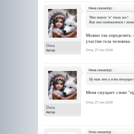
Нина сказал(а):
↑
Что такое "я" и\или эго?
Как они соотносятся с лич
Можно так определить: 
участии тела человека.
Oma
Oma
,
27 сен 2018
Автор
Нина сказал(а):
↑
Ну так это и есть текущие п
Меня смущает слово "пре
Oma
,
27 сен 2018
Oma
Автор
Oma сказал(а):
↑