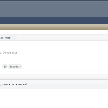
ихология
а
,
26 сен 2018
.
→
10
Вперёд >
ее, то что останется?