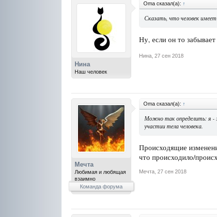
Oma сказал(а):
↑
Сказать, что человек имеет
Ну, если он то забывает
Нина
,
27 сен 2018
Нина
Наш человек
Oma сказал(а):
↑
Можно так определить: я - 
участии тела человека.
Происходящие изменения
что происходило/происх
Мечта
Мечта
,
27 сен 2018
Любимая и любящая
взаимно
Команда форума