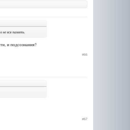
 не вся память.
ти, и подсознания?
#66
#67