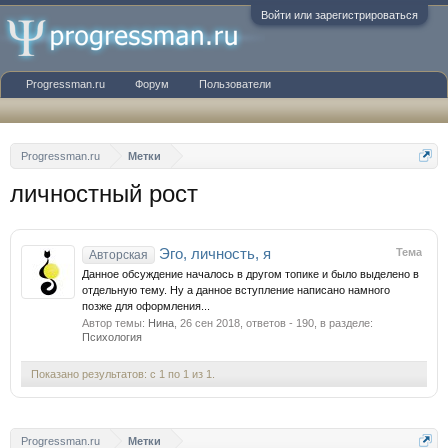
Войти или зарегистрироваться
Progressman.ru
Форум
Пользователи
Progressman.ru
Метки
личностный рост
Эго, личность, я
Тема
Авторская
Данное обсуждение началось в другом топике и было выделено в
отдельную тему. Ну а данное вступление написано намного
позже для оформления...
Автор темы:
Нина
,
26 сен 2018
, ответов - 190, в разделе:
Психология
Показано результатов: с 1 по 1 из 1.
Progressman.ru
Метки