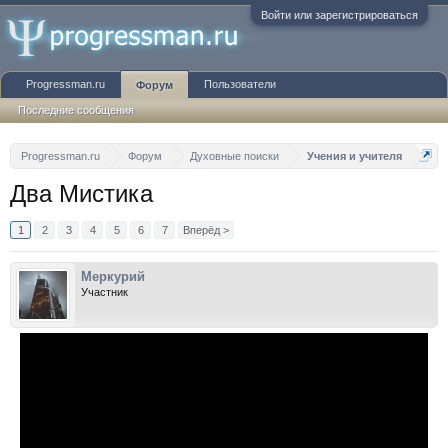
Войти или зарегистрироваться
Progressman.ru
Пользователи
Форум
Последние сообщения
Progressman.ru
Форум
Духовные поиски
Учения и учителя
Два Мистика
1
2
3
4
5
6
7
Вперёд >
Меркурий
Участник