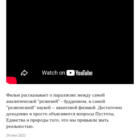
Фильм рассказывает о параллелях между самой
аналитической "религией" - буддизмом, и самой
"религиозной" наукой -- квантовой физикой. Достаточно
доходчиво и просто объясняются вопросы Пустоты,
Единства и природы того, что мы привыкли звать
реальностью.
29 июн 2022