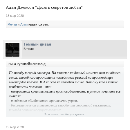
Адам Джексон "Десять секретов любви"
13 мар 2020
Мечта
и
Алли
нравится это.
Тёмный диван
В теме
Нина Рубштейн сказал(а):
По поводу теорий заговора. На планете на данный момент нет ни одного
гения, способного просчитать последствия реакций на происходящее
миллиардов человек. ИИ на это не способен тоже. Потому что главные
особенности человека - это:
- невероятная креативность и приспособляемость, и умение начинать все
сначала
- тенденция обьединяться при наличии угрозы
- бессознательная интуитивная выработка стратегий выживания,
никогда раньше не существоваших
Нажмите, чтобы раскрыть...
- плюс на данный момент - очень высокий уровень дифференциации
эмоциональных реакций и осознанность у такого процента населения,
который может влиять на осознанность и дифференциацию остального
19 мар 2020
сообщества, и особенно - в ситуации стресса. И этот процент сильно