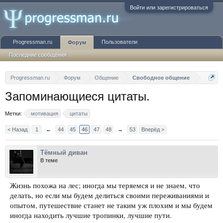
Войти или зарегистрироваться
Progressman.ru
Пользователи
Форум
Последние сообщения
Progressman.ru
Форум
Общение
Свободное общение
Запоминающиеся цитаты.
Метки:
мотивация
цитаты
< Назад
1
←
44
45
46
47
48
→
53
Вперёд >
Тёмный диван
В теме
Жизнь похожа на лес; иногда мы теряемся и не знаем, что
делать, но если мы будем делиться своими переживаниями и
опытом, путешествие станет не таким уж плохим и мы будем
иногда находить лучшие тропинки, лучшие пути.