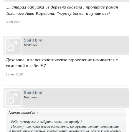
.....старая бабушка из деревни
сказала ,
прочитав роман
Толстого Анна Каренина: "корову бы ей, а лучше две!
3 авг 2020
Spirit bird
Местный
Духовное, или психологическое взроссление начинается с
сомнений о себе. VZ.
17 авг 2020
Spirit bird
Местный
Атаман сказал(а):
↑
- Ребе, почему легче выбрать ложь чем правду ?
- Потому что ложь всегда однозначна, конкретна, полная, совершенная.
А правда относительна, неоднозначна, неконкретна, всегда к ней чегото