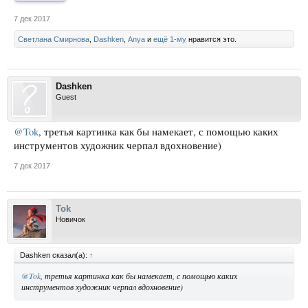
7 дек 2017
Светлана Смирнова
,
Dashken
,
Anya
и
ещё 1-му
нравится это.
Dashken
Guest
@Tok
, третья картинка как бы намекает, с помощью каких
инструментов художник черпал вдохновение)
7 дек 2017
Tok
Новичок
Dashken сказал(а):
↑
@Tok
, третья картинка как бы намекает, с помощью каких
инструментов художник черпал вдохновение)