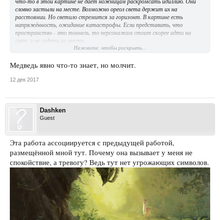
что-то в этой картине не даёт ножницам раскромсать идиллию. Они
словно застыли на месте. Возможно ореол света держит их на
расстоянии. Но светило стремится за горизонт. В картине есть
напряжённость, ожидание катастрофы. Если представить, что
пространство - это тоннель, то персонажам стоит скорее идти на
свет, а не сидеть на месте.
Нажмите, чтобы раскрыть...
Медведь явно что-то знает, но молчит.
12 дек 2017
Dashken
Guest
Эта работа ассоциируется с предыдущей работой,
размещённой мной тут. Почему она вызывает у меня не
спокойствие, а тревогу? Ведь тут нет угрожающих символов.