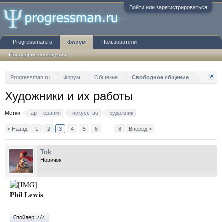
Войти или зарегистрироваться
Progressman.ru
Пользователи
Форум
Последние сообщения
Progressman.ru
Форум
Общение
Свободное общение
Художники и их работы
Метки:
арт терапия
искусство
художник
< Назад
1
2
3
4
5
6
→
8
Вперёд >
Tok
Новичок
Phil Lewis
Спойлер:
///