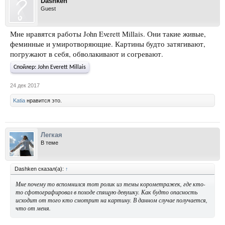
Dashken
Guest
Мне нравятся работы John Everett Millais. Они такие живые,
феминные и умиротворяющие. Картины будто затягивают,
погружают в себя, обволакивают и согревают.
Спойлер:
John Everett Millais
24 дек 2017
Katia
нравится это.
Легкая
В теме
Dashken сказал(а):
↑
Мне почему то вспомнился тот ролик из темы корометражек, где кто-
то сфотографировал в походе спящую девушку. Как будто опасность
исходит от того кто смотрит на картину. В данном случае получается,
что от меня.