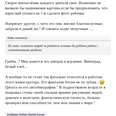
Скорее впечатление каждого зрителя свое. Возможно не
вызвало бы напряжения картина,если бы предположить, что
взрослый отошел на 3 м сделать фото ребенка.
Напрягает другое, с чего это они, вполне благополучные,
забрели в дикий лес? И оленята ходят непуганые ....
Katia сказал(а):
↑
Не знаю, кажется навряд ли родитель оставил бы ребёнка рядом с
сомнительными грибами.
Грибы..? Мне кажется это завтрак в корзинке. Виноград,
белый хлеб...
А вообще то не стоит так фатально относится к работам
этого иллюстратора. Его фантазии богам не по зубам...
Цитата из его автобиографии " В подростковом возрасте я
покрывал стены своей спальни яркими рисунками людей,
девочек и монстров, фантастическую глупость, больше
проверял мои способности, чем мои знания о мире."
Спойлер:
Rohan Daniel Eason