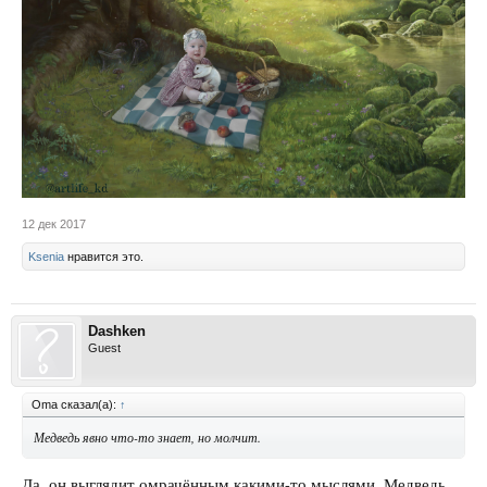
12 дек 2017
Ksenia
нравится это.
Dashken
Guest
Oma сказал(а):
↑
Медведь явно что-то знает, но молчит.
Да, он выглядит омрачённым какими-то мыслями. Медведь