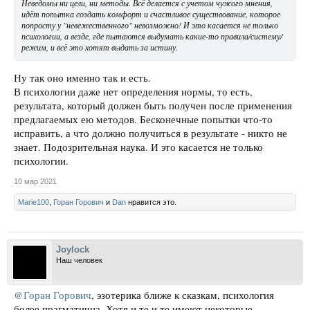
Неведомы ни цели, ни методы. Всё делается с учетом чужого мнения,
идёт попытка создать комфорт и счастливое существование, которое
попросту у "невежественного" невозможно! И это касается не только
психологии, а везде, где пытаются выдумать какие-то правила/систему/
режим, и всё это хотят выдать за истину.
Ну так оно именно так и есть.
В психологии даже нет определения нормы, то есть,
результата, который должен быть получен после применения
предлагаемых ею методов. Бесконечные попытки что-то
исправить, а что должно получиться в результате - никто не
знает. Подозрительная наука. И это касается не только
психологии.
10 мар 2021
Marie100
,
Горан Горович
и
Dan
нравится это.
Joylock
Наш человек
@Горан Горович
, эзотерика ближе к сказкам, психология
более прагматична. Хотя и те и те имеют некоторые