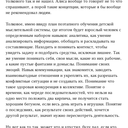
толкового так и не нашел. Алиса вообще то говорит не то что
спрашивают, а порой такие концепции, которые я бы вообще
не рекомендовал людям.
Толковое, имею ввиду план поэтапного обучения детской
мыслительной системы, где итогом будет взрослый человек с
определенным набором навыков: аналитика, как умение
анализировать информацию, обобщать и раскладывать на
составляющие. Находить и понимать контекст, чтобы
увидеть задачу и подобрать средства, исключая лишнее. Так
же умение понимать себя, свои мысли, какие из них рабочие,
а какие пустые фантазии и домыслы. Понимание своих
эмоций. Навык коммуникации, как знакомится, заводить
взаимовыгодные отношения и укреплять их, как разрешать
конфликтные ситуации и не создавать их. Понимание что
такое здоровая конкуренция в коллективе. Понятие о
времени, как череде последовательностей, что нельзя на
одно место положить два кирпича, не получится стать
хорошим бегуном, если весь день играть в игрушки. Понятие
о последсвиях, как результате своих действий, хочется
другой результат, значит нужно пересмотреть деятельность.
Ну вот как то так, может что и упустил, буду рад, если кто