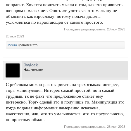
поправит. Хочется почитать мысли о том, как это прививать
вот прям с малых лет. Опять же учитывая что малышу не
объяснить как взрослому, потому подача должна
усложняться по нарастающей от самого простого.
Последнее редактирование:
28 июн 2023
28 июн 2023
Мечта
нравится это.
Joylock
Наш человек
С ребенком можно разговаривать на трех языках: интерес,
торг, манипуляция. Интерес самый простой, но и самый
трудный, тк не факт что предложенное станет ему
интересно. Торг- сделай это и получишь то. Манипуляция это
когда поданая информация намеренно искажена,
качественно, или, что то умалчивается, что то преувеличено,
по простому обман.
Последнее редактирование:
28 июн 2023