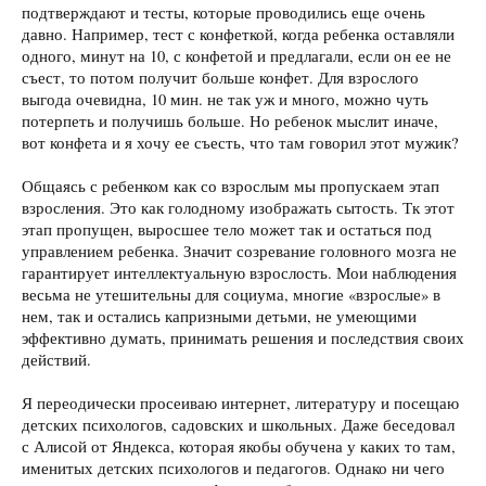
подтверждают и тесты, которые проводились еще очень
давно. Например, тест с конфеткой, когда ребенка оставляли
одного, минут на 10, с конфетой и предлагали, если он ее не
съест, то потом получит больше конфет. Для взрослого
выгода очевидна, 10 мин. не так уж и много, можно чуть
потерпеть и получишь больше. Но ребенок мыслит иначе,
вот конфета и я хочу ее съесть, что там говорил этот мужик?
Общаясь с ребенком как со взрослым мы пропускаем этап
взросления. Это как голодному изображать сытость. Тк этот
этап пропущен, выросшее тело может так и остаться под
управлением ребенка. Значит созревание головного мозга не
гарантирует интеллектуальную взрослость. Мои наблюдения
весьма не утешительны для социума, многие «взрослые» в
нем, так и остались капризными детьми, не умеющими
эффективно думать, принимать решения и последствия своих
действий.
Я переодически просеиваю интернет, литературу и посещаю
детских психологов, садовских и школьных. Даже беседовал
с Алисой от Яндекса, которая якобы обучена у каких то там,
именитых детских психологов и педагогов. Однако ни чего