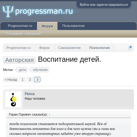
Войти или зарегистрироваться
Progressman.ru
Пользователи
Форум
Последние сообщения
Progressman.ru
Форум
Саморазвитие
Психология
Воспитание детей.
Авторская
Метки:
дети
обучение
< Назад
1
2
3
Нина
Наш человек
Горан Горович сказал(а):
↑
тогда психология становится подозрительной наукой. Вся её
деятельность непонятно для кого и для чего нужна (вы и сами вон
сколько вопросов элементарных задаёте уже вторую страницу).