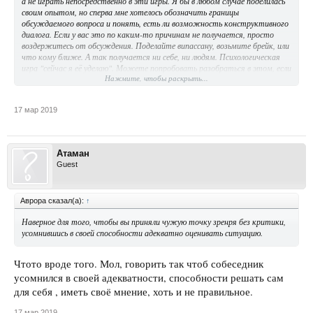
а не играть непосредственно в эти игры. Я бы в любом случае поделилась
своим опытом, но сперва мне хотелось обозначить границы
обсуждаемого вопроса и понять, есть ли возможность конструктивного
диалога. Если у вас это по каким-то причинам не получается, просто
воздержитесь от обсуждения. Поделайте випассану, возьмите брейк, или
что кому ближе. А так получается ни себе, ни людям. Психологическая
игра "сейчас я её уделаю". Можете попробовать разобраться в этом, если
Нажмите, чтобы раскрыть...
есть желание. Вежливая просьба только не срать в теме. Остальное без
разницы.
17 мар 2019
Атаман
Guest
Аврора сказал(а):
↑
Наверное для того, чтобы вы приняли чужую точку зренря без критики,
усомнившись в своей способности адекватно оценивать ситуацию.
Чтото вроде того. Мол, говорить так чтоб собеседник
усомнился в своей адекватности, способности решать сам
для себя , иметь своё мнение, хоть и не правильное.
17 мар 2019