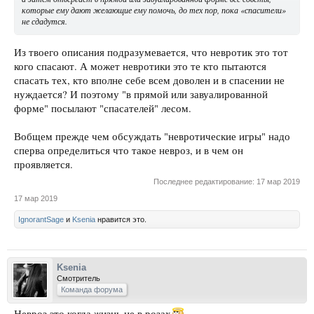
которые ему дают желающие ему помочь, до тех пор, пока «спасители»
не сдадутся.
Из твоего описания подразумевается, что невротик это тот
кого спасают. А может невротики это те кто пытаются
спасать тех, кто вполне себе всем доволен и в спасении не
нуждается? И поэтому "в прямой или завуалированной
форме" посылают "спасателей" лесом.
Вобщем прежде чем обсуждать "невротические игры" надо
сперва определиться что такое невроз, и в чем он
проявляется.
Последнее редактирование:
17 мар 2019
17 мар 2019
IgnorantSage
и
Ksenia
нравится это.
Ksenia
Смотритель
Команда форума
Невроз это когда жизнь не в розах