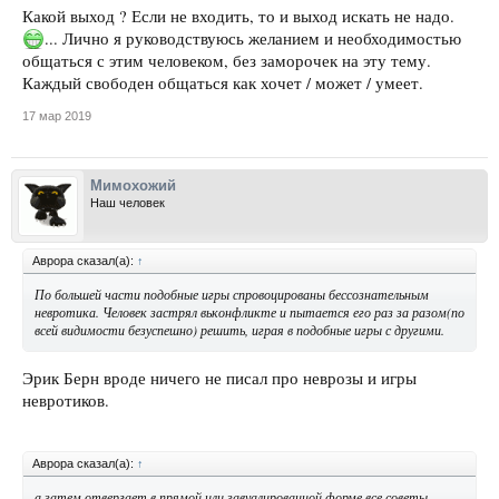
Какой выход ? Если не входить, то и выход искать не надо.
... Лично я руководствуюсь желанием и необходимостью
общаться с этим человеком, без заморочек на эту тему.
Каждый свободен общаться как хочет / может / умеет.
17 мар 2019
Мимохожий
Наш человек
Аврора сказал(а):
↑
По большей части подобные игры спровоцированы бессознательным
невротика. Человек застрял вьконфликте и пытается его раз за разом(по
всей видимости безуспешно) решить, играя в подобные игры с другими.
Эрик Берн вроде ничего не писал про неврозы и игры
невротиков.
Аврора сказал(а):
↑
а затем отвергает в прямой или завуалированной форме все советы,