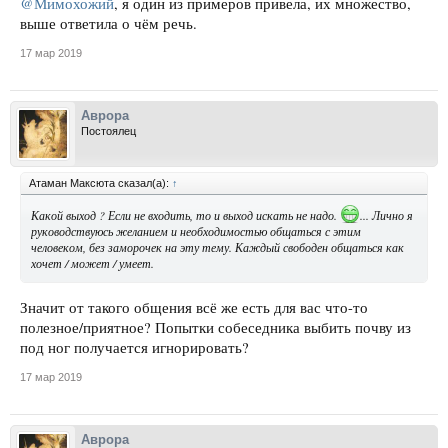
@Мимохожий
, я один из примеров привела, их множество,
выше ответила о чём речь.
17 мар 2019
Аврора
Постоялец
Атаман Максюта сказал(а):
↑
Какой выход ? Если не входить, то и выход искать не надо.
... Лично я
руководствуюсь желанием и необходимостью общаться с этим
человеком, без заморочек на эту тему. Каждый свободен общаться как
хочет / может / умеет.
Значит от такого общения всё же есть для вас что-то
полезное/приятное? Попытки собеседника выбить почву из
под ног получается игнорировать?
17 мар 2019
Аврора