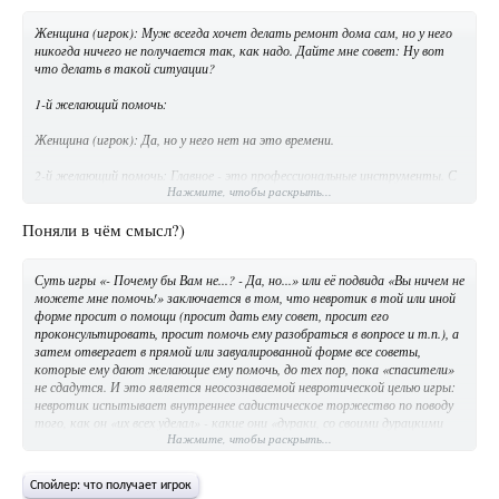
Женщина (игрок): Муж всегда хочет делать ремонт дома сам, но у него
никогда ничего не получается так, как надо. Дайте мне совет: Ну вот
что делать в такой ситуации?
1-й желающий помочь:
Женщина (игрок): Да, но у него нет на это времени.
2-й желающий помочь: Главное - это профессиональные инструменты. С
Нажмите, чтобы раскрыть...
хорошими инструментами даже дилетант сделает ремонт как надо.
Почему бы вам не купить ему хорошие инструменты?
Поняли в чём смысл?)
Женщина (игрок): Да, но вот только муж взбесится если я куплю ему
инструменты и не будет ими пользоваться. А сам покупать
Суть игры «- Почему бы Вам не...? - Да, но...» или её подвида «Вы ничем не
профессиональные инструменты не станет.
можете мне помочь!» заключается в том, что невротик в той или иной
форме просит о помощи (просит дать ему совет, просит его
3-й желающий помочь: А чего Вы не наймёте специалиста, чтобы тот
проконсультировать, просит помочь ему разобраться в вопросе и т.п.), а
сделал ремонт как надо?
затем отвергает в прямой или завуалированной форме все советы,
которые ему дают желающие ему помочь, до тех пор, пока «спасители»
Женщина (игрок): Да, но это слишком дорого.
не сдадутся. И это является неосознаваемой невротической целью игры:
невротик испытывает внутреннее садистическое торжество по поводу
4-й желающий помочь: Почему бы вам тогда не смириться и не
того, как он «их всех уделал» - какие они «дураки, со своими дурацкими
обращать внимание на недоделки?
Нажмите, чтобы раскрыть...
советами» (и какой он умный на их фоне).
Женщина (игрок): Да, но ведь у него же всё так криво получается! Я не
могу на это не обращать внимание и не нервничать.
Спойлер:
что получает игрок