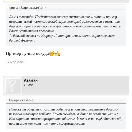
IgnorantSage сказал(а):
↑
Дамы и господа. Представляю вашему вниманию очень тонкий пример
невротической психологической игры, который заключается в том, что
другую сторону обвиняют в невротической психологической игре. У нас в
России есть такая поговорка
"с больной головы на здоровую", которая очень точно характеризует
данный феномен.
Пример лучше некуда
17 мар 2019
Атаман
Guest
Аврора сказал(а):
↑
Похоже на общение с позиции родителя и попытка поставить другого
человека в позицию ребёнка. Какой выход вы видите из этой ситуации?
Как вариант, можно прекратить общение. У меня есть ещё один способ,
но я не могу его пока что чётко сформулировать.