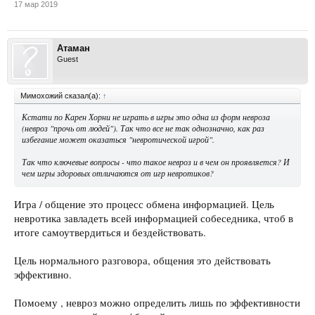
17 мар 2019
Атаман
Guest
Мимохожий сказал(а):
↑
Кстати по Карен Хорни не играть в игры это одна из форм невроза
(невроз "прочь от людей"). Так что все не так однозначно, как раз
избегание может оказаться "невротической игрой".
Так что ключевые вопросы - что такое невроз и в чем он проявляется? И
чем игры здоровых отличаются от игр невротиков?
Игра / общение это процесс обмена информацией. Цель
невротика завладеть всей информацией собеседника, чтоб в
итоге самоутвердиться и бездействовать.
Цель нормального разговора, общения это действовать
эффективно.
Помоему , невроз можно определить лишь по эффективности