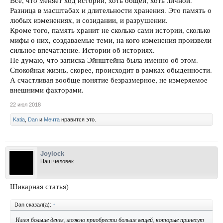
Все, что меняет ход истории, хоть общей, хоть личной.
Разница в масштабах и длительности хранения. Это память о
любых изменениях, и созидании, и разрушении.
Кроме того, память хранит не сколько сами истории, сколько
мифы о них, создаваемые теми, на кого изменения произвели
сильное впечатление. Истории об историях.
Не думаю, что записка Эйнштейна была именно об этом.
Спокойная жизнь, скорее, происходит в рамках обыденности.
А счастливая вообще понятие безразмерное, не измеряемое
внешними факторами.
22 июл 2018
Katia
,
Dan
и
Мечта
нравится это.
Joylock
Наш человек
Шикарная статья)
Dan сказал(а):
↑
Имея больше денег, можно приобрести больше вещей, которые принесут