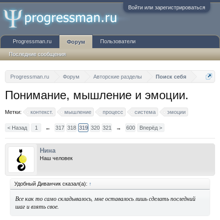
Войти или зарегистрироваться
Progressman.ru
Пользователи
Форум
Последние сообщения
Progressman.ru
Форум
Авторские разделы
Поиск себя
Понимание, мышление и эмоции.
Метки:
контекст.
мышление
процесс
система
эмоции
< Назад
1
←
317
318
319
320
321
→
600
Вперёд >
Нина
Наш человек
Удобный Диванчик сказал(а):
↑
Все как то само складывалось, мне оставалось лишь сделать последний
шаг и взять свое.