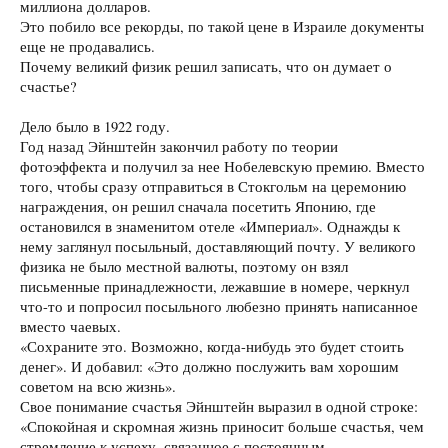
миллиона долларов.
Это побило все рекорды, по такой цене в Израиле документы
еще не продавались.
Почему великий физик решил записать, что он думает о
счастье?
Дело было в 1922 году.
Год назад Эйнштейн закончил работу по теории
фотоэффекта и получил за нее Нобелевскую премию. Вместо
того, чтобы сразу отправиться в Стокгольм на церемонию
награждения, он решил сначала посетить Японию, где
остановился в знаменитом отеле «Империал». Однажды к
нему заглянул посыльный, доставляющий почту. У великого
физика не было местной валюты, поэтому он взял
письменные принадлежности, лежавшие в номере, черкнул
что-то и попросил посыльного любезно принять написанное
вместо чаевых.
«Сохраните это. Возможно, когда-нибудь это будет стоить
денег». И добавил: «Это должно послужить вам хорошим
советом на всю жизнь».
Свое понимание счастья Эйнштейн выразил в одной строке:
«Спокойная и скромная жизнь приносит больше счастья, чем
стремление к успеху, связанное с постоянным