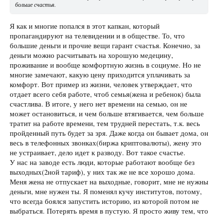
больше счастья.
Я как и многие попался в этот капкан, который
пропагандируют на телевидении и в обществе. То, что
большие деньги и прочие вещи гарант счастья. Конечно, за
деньги можно расчитывать на хорошую медецину,
проживание и вообще комфортную жизнь в социуме. Но не
многие замечают, какую цену приходится уплачивать за
комфорт. Вот пример из жизни, человек утверждает, что
отдает всего себя работе, чтоб семья(жена и ребенок) была
счастлива. В итоге, у него нет времени на семью, он не
может остановиться, и чем больше втягивается, чем больше
тратит на работе времени, тем трудней перестать, т.к. весь
пройденный путь будет за зря. Даже когда он бывает дома, он
весь в телефонных звонках(биржа криптовалюты), жену это
не устраивает, дело идет к разводу. Вот такое счастье.
У нас на заводе есть люди, которые работают вообще без
выходных(2ной тариф), у них так же не все хорошо дома.
Меня жена не отпускает на выходные, говорит, мне не нужны
деньги, мне нужен ты. Я поменял кучу институтов, потому,
что всегда боялся запустить историю, из которой потом не
выбраться. Потерять время в пустую. Я просто живу тем, что