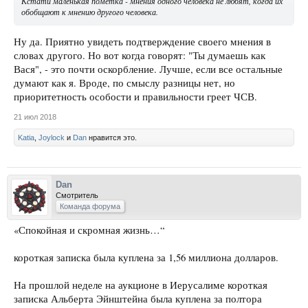
Кстати маленькая пометка - мнения одного человека не любят, когда их
обобщают к мнению другого человека.
Ну да. Приятно увидеть подтверждение своего мнения в
словах другого. Но вот когда говорят: "Ты думаешь как
Вася", - это почти оскорбление. Лучше, если все остальные
думают как я. Вроде, по смыслу разницы нет, но
приоритетность особости и правильности греет ЧСВ.
21 июл 2018
Katia
,
Joylock
и
Dan
нравится это.
Dan
Смотритель
Команда форума
«Спокойная и скромная жизнь…“
короткая записка была куплена за 1,56 миллиона долларов.
На прошлой неделе на аукционе в Иерусалиме короткая
записка Альберта Эйнштейна была куплена за полтора