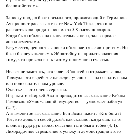
беспокойством».
Записку продал брат посыльного, проживающий в Германии.
Аукционист рассказал газете New York Times, что они
рассчитывали продать письмо за 5-8 тысяч долларов.
Когда была объявлена окончательная цена, зал взорвался
аплодисментами.
Разумеется, ценность записки объясняется ее авторством. Но
было бы неуважением к Эйнштейну не придать значения
тому, что привело его к такому пониманию счастья.
Нельзя не заметить, что совет Эйнштейнa отражает взгляд
Талмуда, это еврейское наследие ученого — на сознательном
или подсознательном уровне.
Счастье — это очень серьезно.
В трактате «Пиркей Авот» приводится высказывание Рабана
Гамлиэля: «Умножающий имущество — умножает заботу»
(2, 7).
А знаменитое высказывание Бен-Зомы гласит: «Кто богат?
Тот, кто доволен своей долей, как сказано: когда ешь ты от
плодов труда рук твоих, счастлив ты и благо тебе» (4, 1).
Лихорадочное стремление к успеху и демонстрации этого