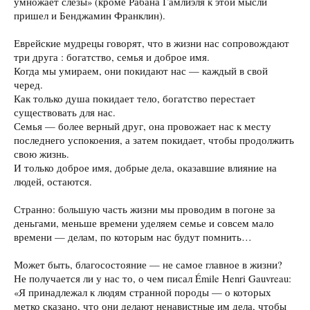
умножает слезы» (кроме Рабана Гамлиэля к этой мысли
пришел и Бенджамин Франклин).
Еврейские мудрецы говорят, что в жизни нас сопровождают
три друга : богатство, семья и доброе имя.
Когда мы умираем, они покидают нас — каждый в свой
черед.
Как только душа покидает тело, богатство перестает
существовать для нас.
Семья — более верный друг, она провожает нас к месту
последнего успокоения, а затем покидает, чтобы продолжить
свою жизнь.
И только доброе имя, добрые дела, оказавшие влияние на
людей, остаются.
Странно: бoльшую часть жизни мы проводим в погоне за
деньгами, меньше времени уделяем семье и совсем мало
времени — делам, по которым нас будут помнить…
Может быть, благосостояние — не самое главное в жизни?
Не получается ли у нас то, о чем писал Émile Henri Gauvreau:
«Я принадлежал к людям странной породы — о которых
метко сказано, что они делают ненавистные им дела, чтобы