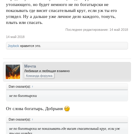
утопающего, но будет немного не по богатырски не
показывать где висит спасательный круг, если уж ты его
углядел. Ну а дальше уже личное дело каждого, тонуть,
плыть или спасать.
Последнее редактирование:
14 май 2018
14 май 2018
Joylock
нравится это.
Мечта
Любимая и любящая взаимно
Команда форума
Dan сказал(а):
↑
не по боготырски
От слова богатырь, Добрыня
Dan сказал(а):
↑
не по боготырски не показывать где висит спасательный круг, если уж
ты его углядел