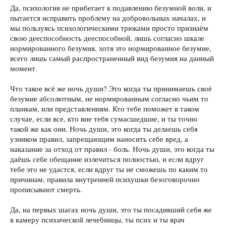
Да, психология не прибегает к подавлению безумной воли, и
пытается исправить проблему на добровольных началах, и
мы пользуясь психологическими трюками просто признаём
свою дееспособность дееспособной, лишь согласно шкале
нормированного безумия, хотя это нормированное безумие,
всего лишь самый распространенный вид безумия на данный
момент.
Что такое всё же ночь души? Это когда ты принимаешь своё
безумие абсолютным, не нормированным согласно чьим то
планкам, или представлениям. Кто тебе поможет в таком
случае, если все, кто вне тебя сумасшедшие, и ты точно
такой же как они. Ночь души, это когда ты делаешь себя
узником правил, запрещающим наносить себе вред, а
наказание за отход от правил - боль. Ночь души, это когда ты
даёшь себе обещание излечиться полностью, и если вдруг
тебе это не удастся, если вдруг ты не сможешь по каким то
причинам, правила внутренней психушки безоговорочно
прописывают смерть.
Да, на первых шагах ночь души, это ты посадивший себя же
в камеру психической лечебницы, ты псих и ты врач