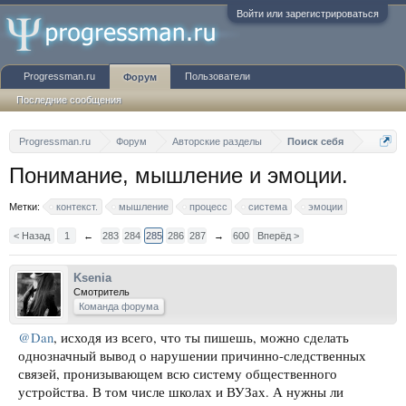
Войти или зарегистрироваться
Progressman.ru
Пользователи
Форум
Последние сообщения
Progressman.ru
Форум
Авторские разделы
Поиск себя
Понимание, мышление и эмоции.
Метки:
контекст.
мышление
процесс
система
эмоции
< Назад
1
←
283
284
285
286
287
→
600
Вперёд >
Ksenia
Смотритель
Команда форума
@Dan
, исходя из всего, что ты пишешь, можно сделать
однозначный вывод о нарушении причинно-следственных
связей, пронизывающем всю систему общественного
устройства. В том числе школах и ВУЗах. А нужны ли