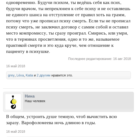
одновременно. Будучи психом, ты ведёшь себя как псих,
будучи врачом, ты непреклонен к себе психу и не оставляешь
не единого шанса на отступление от правил хоть на грамм,
потому что уже прописал психу смерть. Если ты не прописал
психу смерть, не заключил договор с самим собой и оставил
место компромиссу, ты сразу проиграл. Смирись, или умри,
что в терминах просветления, одно и то же, называемое
практикой смерти и это куда круче, чем отношение к
пациенту в психушке.
Последнее редактирование:
16 авг 2018
16 май 2018
grey
,
Lёxa
,
Katia
и
2 другим
нравится это.
Нина
Наш человек
В общем, устроить душе темную, чтоб вычистить всю
заразу. Варофоломеева ночь длиною в годы.
16 май 2018