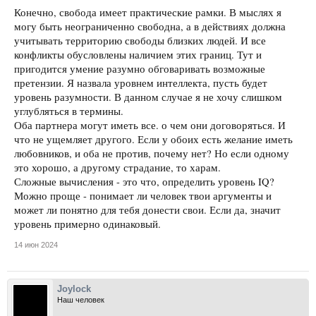
приблизительные предположения.
Конечно, свобода имеет практические рамки. В мыслях я
могу быть неограниченно свободна, а в действиях должна
учитывать территорию свободы близких людей. И все
конфликты обусловлены наличием этих границ. Тут и
пригодится умение разумно обговаривать возможные
претензии. Я назвала уровнем интеллекта, пусть будет
уровень разумности. В данном случае я не хочу слишком
углубляться в термины.
Оба партнера могут иметь все. о чем они договоряться. И
что не ущемляет другого. Если у обоих есть желание иметь
любовников, и оба не против, почему нет? Но если одному
это хорошо, а другому страдание, то харам.
Сложные вычисления - это что, определить уровень IQ?
Можно проще - понимает ли человек твои аргументы и
может ли понятно для тебя донести свои. Если да, значит
уровень примерно одинаковый.
14 июн 2024
Joylock
Наш человек