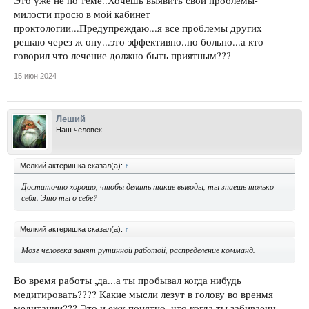
Это уже не по теме..Хочешь выявить свои проблемы-
милости просю в мой кабинет
проктологии...Предупреждаю...я все проблемы других
решаю через ж-опу...это эффективно..но больно...а кто
говорил что лечение должно быть приятным???
15 июн 2024
Леший
Наш человек
Мелкий актеришка сказал(а):
↑
Достаточно хорошо, чтобы делать такие выводы, ты знаешь только
себя. Это ты о себе?
Мелкий актеришка сказал(а):
↑
Мозг человека занят рутинной работой, распределение комманд.
Во время работы ,да...а ты пробывал когда нибудь
медитировать???? Какие мысли лезут в голову во вренмя
медитации??? Это и ежу понятно, что когда ты забиваешь