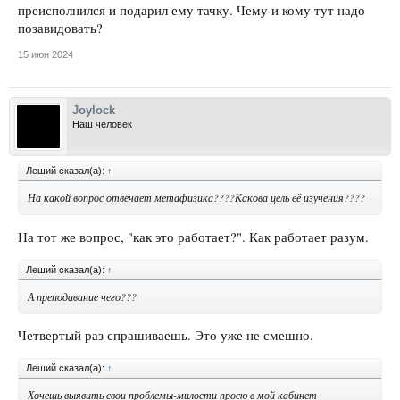
преисполнился и подарил ему тачку. Чему и кому тут надо
позавидовать?
15 июн 2024
Joylock
Наш человек
Леший сказал(а):
↑
На какой вопрос отвечает метафизика????Какова цель её изучения????
На тот же вопрос, "как это работает?". Как работает разум.
Леший сказал(а):
↑
А преподавание чего???
Четвертый раз спрашиваешь. Это уже не смешно.
Леший сказал(а):
↑
Хочешь выявить свои проблемы-милости просю в мой кабинет