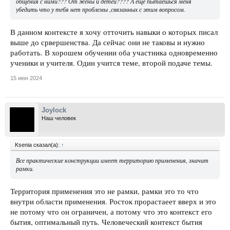
общения с ними??? От жены и детей???? А ещё пытаешься меня
убедить что у тебя нет проблемы ,связанных с этим вопросом.
В данном контексте я хочу отточить навыки о которых писал
выше до срвершенства. Да сейчас они не таковы и нужно
работать. В хорошем обучении оба участника одновременно
ученики и учителя. Один учится теме, второй подаче темы.
15 июн 2024
Joylock
Наш человек
Ksenia сказал(а):
↑
Все практические конструкции имеет территорию применения, значит
рамки.
Территория применения это не рамки, рамки это то что
внутри области применения. Росток прорастаеет вверх и это
не потому что он ограничен, а потому что это контекст его
бытия, оптимальный путь. Человеческий контекст бытия