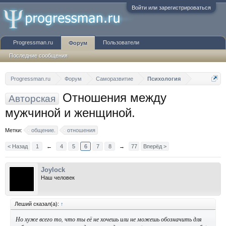
Войти или зарегистрироваться
Progressman.ru
Пользователи
Форум
Последние сообщения
Progressman.ru
Форум
Саморазвитие
Психология
Отношения между
Авторская
мужчиной и женщиной.
Метки:
общение.
отношения
< Назад
1
←
4
5
6
7
8
→
77
Вперёд >
Joylock
Наш человек
Леший сказал(а):
↑
Но хуже всего то, что ты её не хочешь или не можешь обозначить для