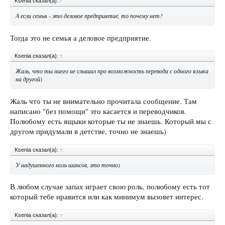
Ksenia сказал(а):
↑
А если семья - это деловое предприятие, то почему нет?
Тогда это не семья а деловое предприятие.
Ksenia сказал(а):
↑
Жаль, что ты ниего не слышал про возможность перевода с одного языка
на другой)
Жаль что ты не внимательно прочитала сообщение. Там
написано "без помощи" это касается и переводчиков.
Полюбому есть ящыки которые ты не знаешь. Который мы с
другом придумали в детстве, точно не знаешь)
Ksenia сказал(а):
↑
У надушенного ноль шансов, это точно)
В любом случае запах играет свою роль, полюбому есть тот
который тебе нравится или как минимум вызовет интерес.
Ksenia сказал(а):
↑