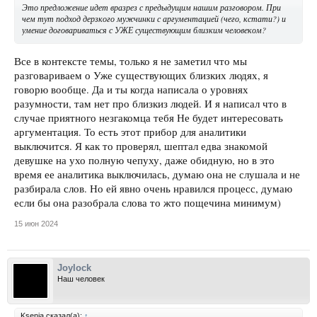
Это предложение идет вразрез с предыдущим нашим разговором. При
чем тут подход дерзкого мужчинки с аргументацией (чего, кстати?) и
умение договариваться с УЖЕ существующим близким человеком?
Все в контексте темы, только я не заметил что мы
разговариваем о Уже существующих близких людях, я
говорю вообще. Да и ты когда написала о уровнях
разумности, там нет про близкиз людей. И я написал что в
случае приятного незгакомца тебя Не будет интересовать
аргументация. То есть этот прибор для аналитики
выключится. Я как то проверял, шептал едва знакомой
девушке на ухо полную чепуху, даже обидную, но в это
время ее аналитика выключилась, думаю она не слушала и не
разбирала слов. Но ей явно очень нравился процесс, думаю
если бы она разобрала слова то жто пощечина минимум)
15 июн 2024
Joylock
Наш человек
Ksenia сказал(а):
↑