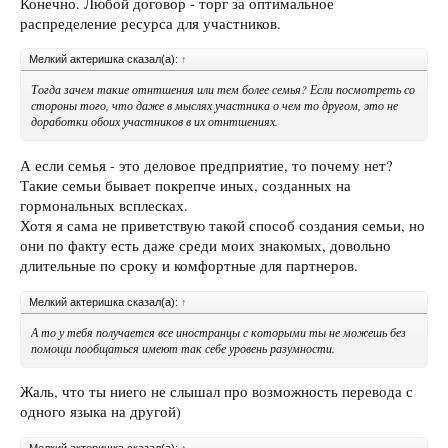
Конечно. Любой договор - торг за оптимальное
распределение ресурса для участников.
Мелкий актеришка сказал(а):
↑
Тогда зачем такие отнтшения или тем более семья? Если посмотреть со
стороны того, что даже в мыслях участника о чем то другом, это не
доработки обоих участников в их отнтшениях.
А если семья - это деловое предприятие, то почему нет?
Такие семьи бывает покрепче иных, созданных на
гормональных всплесках.
Хотя я сама не приветствую такой способ создания семьи, но
они по факту есть даже среди моих знакомых, довольно
длительные по сроку и комфортные для партнеров.
Мелкий актеришка сказал(а):
↑
А то у тебя получается все иностранцы с которыми ты не можешь без
помощи пообщаться имеют так себе уровень разумности.
Жаль, что ты ниего не слышал про возможность перевода с
одного языка на другой)
Мелкий актеришка сказал(а):
↑