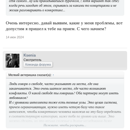
себя самого...ну или прикидываешься дурачком, ( хотя вариант так себе)
когда речь заходит об этом, скрываясь за какими то концепциями и не
желая разговаривать о конкретике...
Очень интересно, давай выявим, какие у меня проблемы, вот
допустим я пришел к тебе на прием. С чего начнем?
14 июн 2024
Ksenia
Смотритель
Команда форума
Мелкий актеришка сказал(а):
↑
Люди говоря о свободе, часто указывают га места, где она
заканчивается. Это очень шаткое место, где часто возникают
конфликты. О какой свободе ты говоришь? Оба партнера могут иметь
любовников?
И с уровнями интеллекта тоже есть темные углы. Это целая система,
причем ограничивающая, нужно иметь четкую базу что такое
интеллект, чтобы конкретного человека наложив на эту базу определить
в соответствующую категорию, ниже тебя по уровню или выше. Это
можно сделать, но это весьма сложные и долгие исследования даже
Нажмите, чтобы раскрыть...
одного человека, чтоб была точность. Без точности это будет типа, на
ногу мне наступил, згачит идиот. То есть будет додумывание,