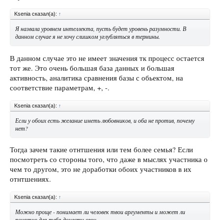
Ksenia сказал(а):
↑
Я назвала уровнем интеллекта, пусть будет уровень разумности. В
данном случае я не хочу слишком углубляться в термины.
В данном случае это не имеет значения тк процесс остается
тот же. Это очень большая база данных и большая
активность, аналитика сравнения базы с обьектом, на
соответствие параметрам, +, -.
Ksenia сказал(а):
↑
Если у обоих есть желание иметь любовников, и оба не против, почему
нет?
Тогда зачем такие отнтшения или тем более семья? Если
посмотреть со стороны того, что даже в мыслях участника о
чем то другом, это не доработки обоих участников в их
отнтшениях.
Ksenia сказал(а):
↑
Можно проще - понимает ли человек твои аргументы и может ли
понятно для тебя донести свои.