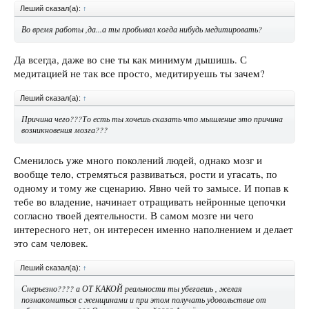
Леший сказал(а):
↑
Во время работы ,да...а ты пробывал когда нибудь медитировать?
Да всегда, даже во сне ты как минимум дышишь. С
медитацией не так все просто, медитируешь ты зачем?
Леший сказал(а):
↑
Причина чего???То есть ты хочешь сказать что мышление это причина
возникновения мозга???
Сменилось уже много поколений людей, однако мозг и
вообще тело, стремяться развиваться, рости и угасать, по
одному и тому же сценарию. Явно чей то замысе. И попав к
тебе во владение, начинает отращивать нейронные цепочки
согласно твоей деятельности. В самом мозге ни чего
интересного нет, он интересен именно наполнением и делает
это сам человек.
Леший сказал(а):
↑
Снерьезно???? а ОТ КАКОЙ реальности ты убегаешь , желая
познакомиться с женщинами и при этом получать удовольствие от