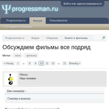
Войти или зарегистрироваться
Progressman.ru
Пользователи
Форум
Последние сообщения
Progressman.ru
Форум
Общение
Книги и фильмы
Обсуждаем фильмы все подряд
Метки:
кино
фильмы
< Назад
1
←
8
9
10
11
12
→
21
Вперёд >
Нина
Наш человек
Dan сказал(а):
↑
Счастье в волосах.