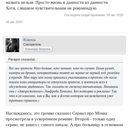
назвать нельзя. Просто жизнь в данности из данности.
Хотя, слишком чувствительным не рекомендую.
Последнее редактирование:
26 авг 2020
26 авг 2020
Ksenia
Смотритель
Команда форума
Paragon сказал(а):
↑
Все мы зрители. Кто больше, кто меньше, кто по случаю. Екшн рулит,
камеры на дронах, ненормативка живет на экране не первый год, ремейки
в тренде. Мне пару лет тому пришлось участвовать в проекте где после
показа кино инициаторы не отпускали зрителя, а вовлекали всех в
обсуждения увиденного. Так сказать по свежему впечатлению. Начинали
они с «Завороженного» Альфреда Хичкока. Без попкорна и рекламы! Так
что я не киноман, как и Вы, как и Ksenia которая наслаждается уже
третьим сериалом.)
Наслаждаюсь, это громко сказано) Сериал про Монка
просмотрела в ускоренном режиме. Второй - только одну
серию, не зашел с самого начала. А про больницу в основном