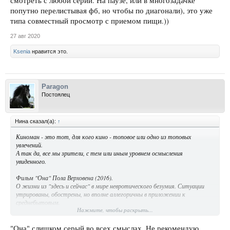
смотреть с любой серии. На паузе, или в многозадачке
попутно перелистывая фб, но чтобы по диагонали), это уже
типа совместный просмотр с приемом пищи.))
27 авг 2020
Ksenia
нравится это.
Paragon
Постоялец
Нина сказал(а):
↑
Киноман - это тот, для кого кино - топовое или одно из топовых
увлечений.
А так да, все мы зрители, с тем или иным уровнем осмысления
увиденного.
Фильм "Она" Пола Верховена (2016).
О жизни из "здесь и сейчас" в мире невротического безумия. Ситуации
утрированы, обострены, но вполне аллегоричны в приложении к
среднебытовым.
Нажмите, чтобы раскрыть...
Оптимизм в фильме отсутствует, но и песимистичным его назвать
нельзя. Просто жизнь в данности из данности.
Хотя, слишком чувствительным не рекомендую.
"Она" слишком серый во всех смыслах. Не рекомендую