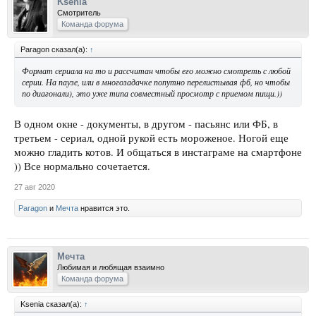
Ksenia
Смотритель
Команда форума
Paragon сказал(а):
↑
Формат сериала на то и рассчитан чтобы его можно смотреть с любой
серии. На паузе, или в многозадачке попутно перелистывая фб, но чтобы
по диагонали), это уже типа совместный просмотр с приемом пищи.))
В одном окне - документы, в другом - пасьянс или ФБ, в
третьем - сериал, одной рукой есть мороженое. Ногой еще
можно гладить котов. И общаться в инстаграме на смартфоне
)) Все нормально сочетается.
27 авг 2020
Paragon
и
Мечта
нравится это.
Мечта
Любимая и любящая взаимно
Команда форума
Ksenia сказал(а):
↑