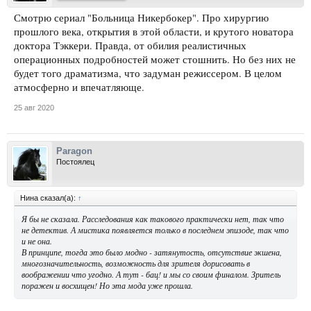
Смотрю сериал "Больница Никербокер". Про хирургию
прошлого века, открытия в этой области, и крутого новатора
доктора Тэккери. Правда, от обилия реалистичных
операционных подробностей может стошнить. Но без них не
будет того драматизма, что задуман режиссером. В целом
атмосферно и впечатляюще.
25 авг 2020
Paragon
Постоялец
Нина сказал(а):
↑
Я бы не сказала. Расследования как такового практически нет, так что
не детектив. А мистика появляется только в последнем эпизоде, так что
и не она.
В принципе, тогда это было модно - затянутость, отсутствие экшена,
многозначительность, возможность для зрителя дорисовать в
воображении что угодно. А тут - бац! и мы со своим финалом. Зритель
поражен и восхищен! Но эта мода уже прошла.