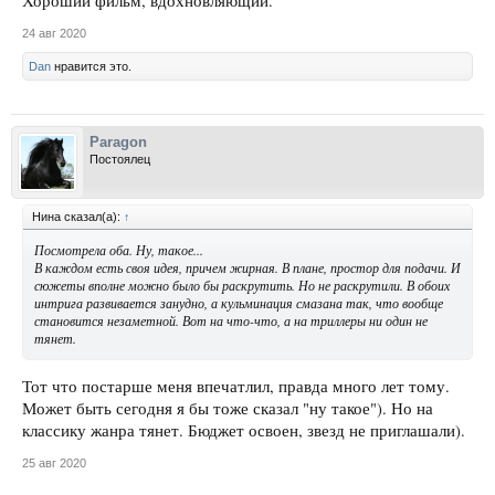
Хороший фильм, вдохновляющий.
24 авг 2020
Dan
нравится это.
Paragon
Постоялец
Нина сказал(а):
↑
Посмотрела оба. Ну, такое...
В каждом есть своя идея, причем жирная. В плане, простор для подачи. И
сюжеты вполне можно было бы раскрутить. Но не раскрутили. В обоих
интрига развивается занудно, а кульминация смазана так, что вообще
становится незаметной. Вот на что-что, а на триллеры ни один не
тянет.
Тот что постарше меня впечатлил, правда много лет тому.
Может быть сегодня я бы тоже сказал "ну такое"). Но на
классику жанра тянет. Бюджет освоен, звезд не приглашали).
25 авг 2020