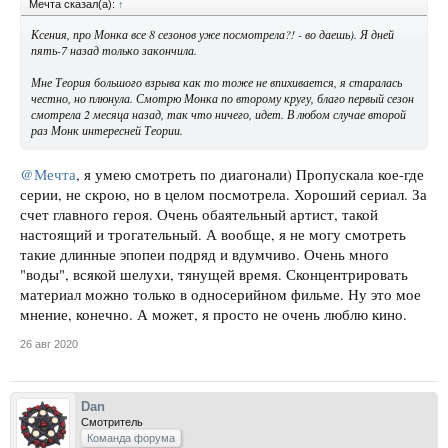
Мечта сказал(а):
↑
Ксения, про Монка все 8 сезонов уже посмотрела?! - во даешь). Я дней
пять-7 назад только закончила.
Мне Теория большого взрыва как то тоже не впихивается, я старалась
честно, но плюнула. Смотрю Монка по второму кругу, благо первый сезон
смотрела 2 месяца назад, так что ничего, идет. В любом случае второй
раз Монк интересней Теории.
@Мечта
, я умею смотреть по диагонали) Пропускала кое-где
серии, не скрою, но в целом посмотрела. Хороший сериал. За
счет главного героя. Очень обаятельный артист, такой
настоящий и трогательный. А вообще, я не могу смотреть
такие длинные эпопеи подряд и вдумчиво. Очень много
"воды", всякой шелухи, тянущей время. Сконцентрировать
материал можно только в односерийном фильме. Ну это мое
мнение, конечно. А может, я просто не очень люблю кино.
26 авг 2020
Dan
Смотритель
Команда форума