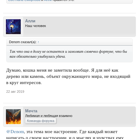
Алли
Наш человек
Denom сказал(а):
↑
Так что она в долгу не останется и замолвит словечко фортуне, что бы
вам обязательно улыбнулась удача.
Думаю, кошка меня не заметила вообще. Я для неё как
дерево или камень, объект окружающего мира, не входящий
в круг интересов.
22 авг 2019
Мечта
Любимая и любящая взаимно
Команда форума
@Denom
, эта тема мое настроение. Где каждый может
написать о своем настроении, и о мыслях и чувствах ему