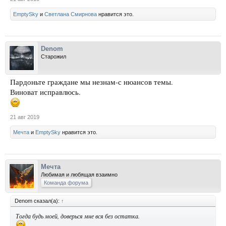
EmptySky
и
Светлана Смирнова
нравится это.
Denom
Старожил
Пардоньте граждане мы незнам-с нюансов темы.
Виноват исправлюсь.
21 авг 2019
Мечта
и
EmptySky
нравится это.
Мечта
Любимая и любящая взаимно
Команда форума
Denom сказал(а):
↑
Тогда будь моей, доверься мне вся без остатка.