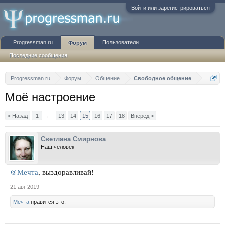
Войти или зарегистрироваться
Progressman.ru
Пользователи
Форум
Последние сообщения
Progressman.ru
Форум
Общение
Свободное общение
Моё настроение
< Назад
1
←
13
14
15
16
17
18
Вперёд >
Светлана Смирнова
Наш человек
@Мечта
, выздоравливай!
21 авг 2019
Мечта
нравится это.