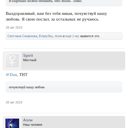
В озарениях можно добавить, что жизнь - говно.
Выздоравливай, нам без тебя никак, почувствуй нашу
любовь. Я свою послал, за остальных не ручаюсь.
28 авг 2019
Светлана Смирнова
,
EmptySky
,
Алли
и
ещё 1-му
нравится это.
Spirit
Местный
@Dan
, ТНТ
почувствуй нашу любовь
28 авг 2019
Алли
Наш человек