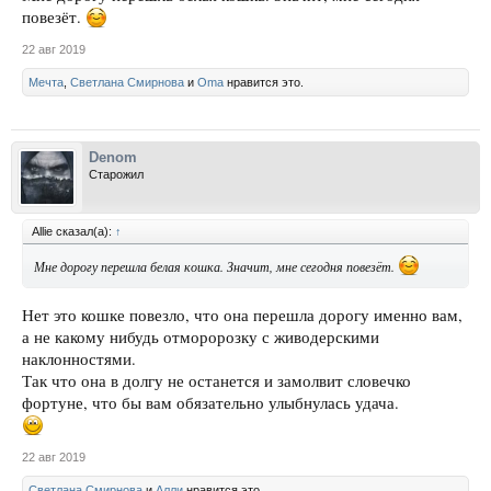
повезёт.
22 авг 2019
Мечта
,
Светлана Смирнова
и
Oma
нравится это.
Denom
Старожил
Allie сказал(а):
↑
Мне дорогу перешла белая кошка. Значит, мне сегодня повезёт.
Нет это кошке повезло, что она перешла дорогу именно вам,
а не какому нибудь отморорозку с живодерскими
наклонностями.
Так что она в долгу не останется и замолвит словечко
фортуне, что бы вам обязательно улыбнулась удача.
22 авг 2019
Светлана Смирнова
и
Алли
нравится это.