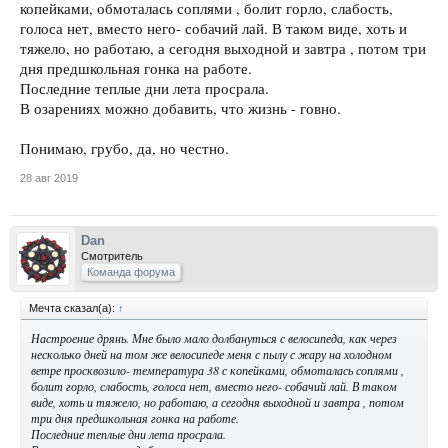
копейками, обмоталась соплями , болит горло, слабость,
голоса нет, вместо него- собачий лай. В таком виде, хоть и
тяжело, но работаю, а сегодня выходной и завтра , потом три
дня предшкольная гонка на работе.
Последние теплые дни лета просрала.
В озарениях можно добавить, что жизнь - говно.
Понимаю, грубо, да, но честно.
28 авг 2019
Dan
Смотритель
Команда форума
Мечта сказал(а):
↑
Настроение дрянь. Мне было мало долбануться с велосипеда, как через
несколько дней на том же велосипеде меня с пылу с жару на холодном
ветре просквозило- температура 38 с копейками, обмоталась соплями ,
болит горло, слабость, голоса нет, вместо него- собачий лай. В таком
виде, хоть и тяжело, но работаю, а сегодня выходной и завтра , потом
три дня предшкольная гонка на работе.
Последние теплые дни лета просрала.