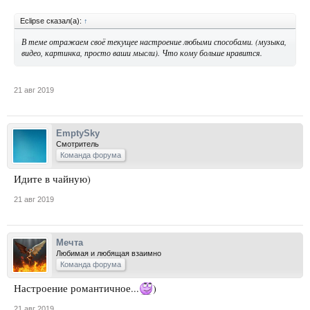
Eclipse сказал(а):
↑
В теме отражаем своё текущее настроение любыми способами. (музыка,
видео, картинка, просто ваши мысли). Что кому больше нравится.
21 авг 2019
EmptySky
Смотритель
Команда форума
Идите в чайную)
21 авг 2019
Мечта
Любимая и любящая взаимно
Команда форума
Настроение романтичное...
)
21 авг 2019