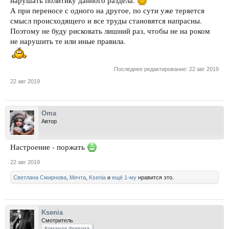
нарушать политику данного раздела.
А при переносе с одного на другое, по сути уже теряется
смысл происходящего и все труды становятся напрасны.
Поэтому не буду рисковать лишний раз, чтобы не на роком
не нарушить те или иные правила.
Последнее редактирование:
22 авг 2019
22 авг 2019
Oma
Автор
Настроение - поржать
22 авг 2019
Светлана Смирнова
,
Мечта
,
Ksenia
и
ещё 1-му
нравится это.
Ksenia
Смотритель
Команда форума