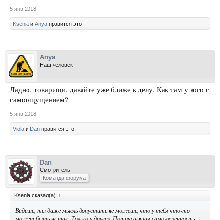
5 янв 2018
Ksenia
и
Anya
нравится это.
Anya
Наш человек
Ладно, товарищи, давайте уже ближе к делу. Как там у кого с
самоощущением?
5 янв 2018
Viola
и
Dan
нравится это.
Dan
Смотритель
Команда форума
Ksenia сказал(а):
↑
Видишь, ты даже мысль допустить не можешь, что у тебя что-то
может быть не так. Только у других. Потрясающая самоуверенность,