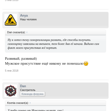
Anya
Наш человек
Dan сказал(а):
↑
Ну я хотел тему самореализации развить, где способы получить
самооценку завязаны на внешнем, тем более Аня её начала. Видимо сам
факт моего присутствия всё портит.
Развивай, развивай)
Мужское присутствие ещё никому не помешало
5 янв 2018
Dan
Смотритель
Команда форума
Ksenia сказал(а):
↑
У тебя семена от Монсанты может, гмо?