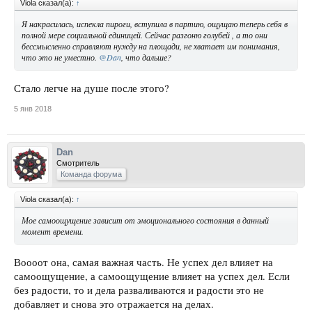
Viola сказал(а):
↑
Я накрасилась, испекла пироги, вступила в партию, ощущаю теперь себя в
полной мере социальной единицей. Сейчас разгоню голубей , а то они
бессмысленно справляют нужду на площади, не хватает им понимания,
что это не уместно.
@Dan
, что дальше?
Стало легче на душе после этого?
5 янв 2018
Dan
Смотритель
Команда форума
Viola сказал(а):
↑
Мое самоощущение зависит от эмоционального состояния в данный
момент времени.
Воооот она, самая важная часть. Не успех дел влияет на
самоощущение, а самоощущение влияет на успех дел. Если
без радости, то и дела разваливаются и радости это не
добавляет и снова это отражается на делах.