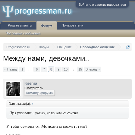
Войти или зарегистрироваться
Progressman.ru
Пользователи
Форум
Последние сообщения
Progressman.ru
Форум
Общение
Свободное общение
Между нами, девочками..
< Назад
1
←
6
7
8
9
10
→
15
Вперёд >
Ksenia
Смотритель
Команда форума
Dan сказал(а):
↑
Ну я уже почти ухожу, не принялись семена.
У тебя семена от Монсанты может, гмо?
5 янв 2018