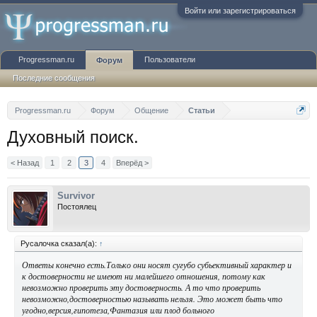
Войти или зарегистрироваться
Progressman.ru
Пользователи
Форум
Последние сообщения
Progressman.ru
Форум
Общение
Статьи
Духовный поиск.
< Назад
1
2
3
4
Вперёд >
Survivor
Постоялец
Русалочка сказал(а):
↑
Ответы конечно есть.Только они носят сугубо субьективный характер и
к достоверности не имеют ни малейшего отношения, потому как
невозможно проверить эту достоверность. А то что проверить
невозможно,достоверностью называть нельзя. Это может быть что
угодно,версия,гипотеза,Фантазия или плод больного