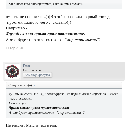
Что тот кто это придумал, явно не умел думать..
ну...ты не спеши то...)))В этой фразе...на первый взгляд
-простой....много чего ...сказано)))
Например -
Другой сказал прямо противоположное-
"мир есть мысль"
А что будет противоположно -
?
17 апр 2020
Dan
Смотритель
Команда форума
Сандр сказал(а):
↑
ну...ты не спеши то...)))В этой фразе...на первый взгляд -простой....много
чего ...сказано)))
Например -
Другой сказал прямо противоположное-
А что будет противоположно -
"мир есть мысль"
?
Не мысль. Мысль, есть мир.