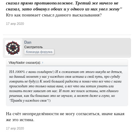
сказал прямо противоположное. Третий же ничего не
сказал, зато обманул обоих и у одного из них увел жену"
Кто как понимает смысл данного высказывания?
17 апр 2020
Dan
Смотритель
Команда форума
VitayNador сказал(а):
↑
НА 1000% с вами солидарен!) И к сожалению от этого никуда не деться,
на данный момент у нас у каждого своя истина и свой путь, про судьбу
говорить не буду))) К моей большой радости я понял что все что с нами
происходит это только наша вина, и все что мы хотим узнать или
познать тоже зависит от нас. И тот же поиск истины, нет единого
решения, как бы бонально это не звучало, а может даже и глупо, но
"Правда у каждого своя"!)
На счёт неопределённости не могу согласиться, иначе какая
же это истина.
17 апр 2020