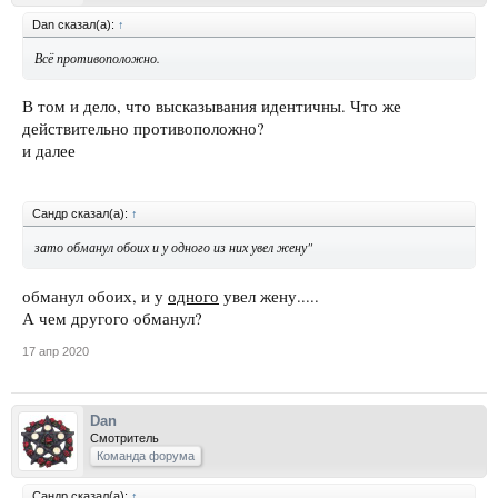
Dan сказал(а):
↑
Всё противоположно.
В том и дело, что высказывания идентичны. Что же
действительно противоположно?
и далее
Сандр сказал(а):
↑
зато обманул обоих и у одного из них увел жену"
обманул обоих, и у
одного
увел жену.....
А чем другого обманул?
17 апр 2020
Dan
Смотритель
Команда форума
Сандр сказал(а):
↑