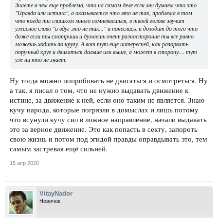
Знаете в чем еще проблема, что на самом деле если мы думаем что это
"Правда или истина", а оказывается что это не так, проблема в том
что когда ты слишком много сомневаешься, в твоей голове звучит
ужасное слово "а вдуг это не так..." и понеслась, и доходит до того что
даже если ты смотришь и думаешь очень разносторонне ты все равно
можешь ходить по кругу. А вот тут еще интересней, как разорвать
поручный круг и двигаться дальше или выше, а может в сторону.... тут
уж ни кто не знает.
Ну тогда можно попробовать не двигаться и осмотреться. Ну
а так, я писал о том, что не нужно выдавать движение к
истине, за движение к ней, если оно таким не является. Знаю
кучу народа, которые погрязли в домыслах и лишь потому
что всунули кучу сил в ложное направление, начали выдавать
это за верное движение. Это как попасть в секту, запороть
свою жизнь и потом под эгидой правды оправдывать это, тем
самым застревая ещё сильней.
15 апр 2020
VitayNador
Новичок