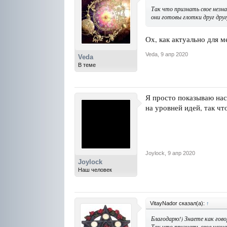
Так что признать свое незна
они готовы глотки друг дру
Ох, как актуально для м
Veda
,
9 апр 2020
Veda
В теме
Я просто показываю нас
на уровней идей, так чт
Joylock
,
9 апр 2020
Joylock
Наш человек
VitayNador сказал(а):
↑
Благодарю!) Знаете как гово
Так что признать свое незна