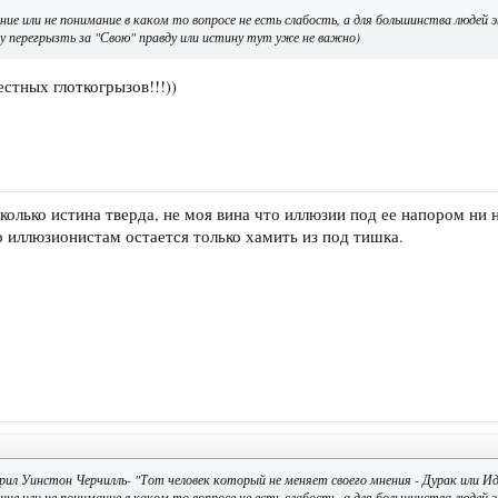
ние или не понимание в каком то вопросе не есть слабость, а для большинства людей
гу перегрызть за "Свою" правду или истину тут уже не важно)
естных глоткогрызов!!!))
колько истина тверда, не моя вина что иллюзии под ее напором ни 
о иллюзионистам остается только хамить из под тишка.
рил Уинстон Черчилль- "Тот человек который не меняет своего мнения - Дурак или Ид
ние или не понимание в каком то вопросе не есть слабость, а для большинства людей