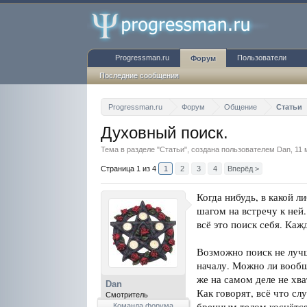
Progressman.ru
Пользователи
Форум
Последние сообщения
Progressman.ru
Форум
Общение
Статьи
Духовный поиск.
Тема в разделе "
Статьи
", создана пользователем
Dan
,
11 
Страница 1 из 4
1
2
3
4
Вперёд >
Когда нибудь, в какой л
шагом на встречу к ней.
всё это поиск себя. Ка
Возможно поиск не лучш
началу. Можно ли вообщ
же на самом деле не хв
Dan
Как говорят, всё что сл
Смотритель
бренным телом коснётся
Команда форума