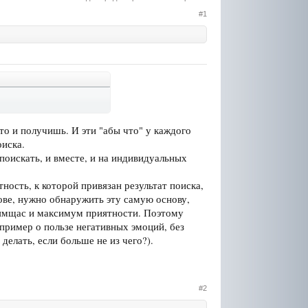
#1
то и получишь. И эти "абы что" у каждого
оиска.
оискать, и вместе, и на индивидуальных
ость, к которой привязан результат поиска,
ове, нужно обнаружить эту самую основу,
ямщас и максимум приятности. Поэтому
апример о пользе негативных эмоций, без
делать, если больше не из чего?).
#2