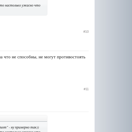
 это настолько ужасно что
#10
на что не способны, не могут противостоять
#11
иот" - ну примерно так))
 это настолько ужасно что