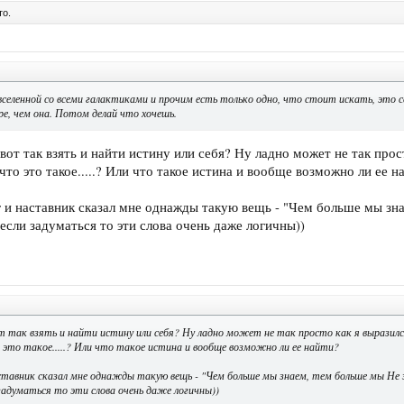
то.
вселенной со всеми галактиками и прочим есть только одно, что стоит искать, это се
ре, чем она. Потом делай что хочешь.
от так взять и найти истину или себя? Ну ладно может не так прост
 что это такое.....? Или что такое истина и вообще возможно ли ее н
и наставник сказал мне однажды такую вещь - "Чем больше мы зна
если задуматься то эти слова очень даже логичны))
так взять и найти истину или себя? Ну ладно может не так просто как я выразился
 это такое.....? Или что такое истина и вообще возможно ли ее найти?
ставник сказал мне однажды такую вещь - "Чем больше мы знаем, тем больше мы Не 
 задуматься то эти слова очень даже логичны))