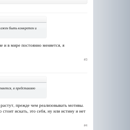
олжен быть конкретен и
не и в мире постоянно меняется, я
#3
меняется, я представляю
и растут, прежде чем реализовывать мотивы.
 стоит искать, это себя, ну или истину и нет
#4