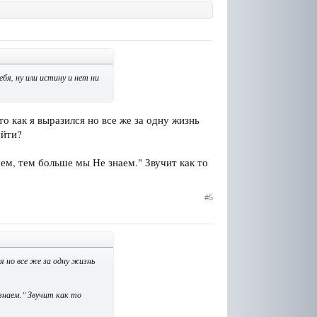
бя, ну или истину и нет ни
о как я выразился но все же за одну жизнь
айти?
ем, тем больше мы Не знаем." Звучит как то
#5
 но все же за одну жизнь
знаем." Звучит как то