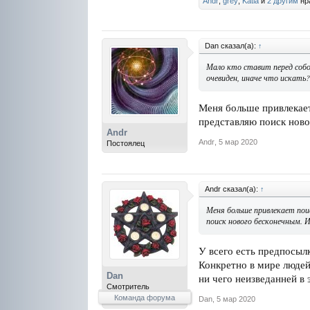
Andr
,
grey
,
Katia
и
2 другим
нра
Dan сказал(а):
↑
Мало кто ставит перед собо
очевиден, иначе что искать?
Меня больше привлекает 
представляю поиск ново
Andr
Andr
,
5 мар 2020
Постоялец
Andr сказал(а):
↑
Меня больше привлекает поис
поиск нового бесконечным. 
У всего есть предпосыл
Конкретно в мире людей,
Dan
ни чего неизведанней в 
Смотритель
Команда форума
Dan
,
5 мар 2020