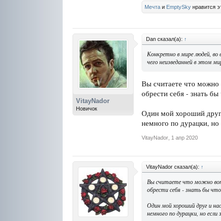
Мечта
и
EmptySky
нравится э
Dan сказал(а):
↑
Конкретно в мире людей, во 
чего неизведанней в этом ми
Вы считаете что можно в
обрести себя - знать бы
VitayNador
Новичок
Один мой хороший друг 
немного по дурацки, но 
VitayNador
,
1 апр 2020
VitayNador сказал(а):
↑
Вы считаете что можно вот 
обрести себя - знать бы что
Один мой хороший друг и на
немного по дурацки, но если