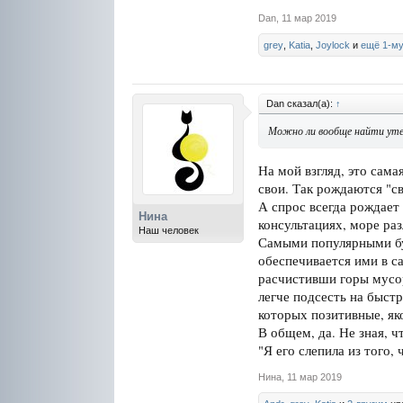
Dan
,
11 мар 2019
grey
,
Katia
,
Joylock
и
ещё 1-м
Dan сказал(а):
↑
Можно ли вообще найти утер
На мой взгляд, это сам
свои. Так рождаются "с
А спрос всегда рождает
Нина
консультациях, море раз
Наш человек
Самыми популярными буд
обеспечивается ими в с
расчистивши горы мусо
легче подсесть на быст
которых позитивные, яко
В общем, да. Не зная, ч
"Я его слепила из того,
Нина
,
11 мар 2019