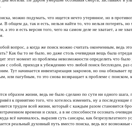
.
оиска, можно подумать, что ищется нечто утерянное, но в противоп
. В общем да, так и есть, нельзя найти то, что нельзя потерять, но
и, а это и есть версия того, чего на самом деле не хватает, а не хв
м.
собой вопрос, а когда же поиск можно считать оконченным, ведь эт
ать? Как бы то не было, но даже столь очевидная вещь была отреда
дит этот момент из проблемы невозможности определить что было 
ам с собой, приходя к убеждению что любой поиск бесплоден, раз о
 ним. Тут начинается инвентаризация закромов, но она обязывает пр
ым, или пагубным, то это снова возвращает к проблеме с поиском, 
тся образом жизни, ведь не было сделано по сути ни одного шага, 
 привёл к принятию того, что хотелось изменить, ну а последующие
овится трудом всей жизни, который с каждым разом становится брос
в потраченном времени и силах, а в не способности осознать очеви
ткуда всё начиналось, выразив суть сансары, как безрезультатного 
ается реальный духовный путь вместо поиска, ведь все возможны