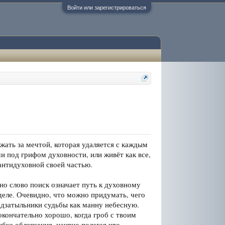
Войти или зарегистрироваться
ежать за мечтой, которая удаляется с каждым
ми под грифом духовности, или живёт как все,
антидуховной своей частью.
но слово поиск означает путь к духовному
деле. Очевидно, что можно придумать, чего
подзатыльники судьбы как манну небесную.
 окончательно хорошо, когда гроб с твоим
бке облегчения, наивно полагая что -