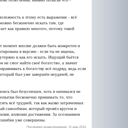
оложность к этому есть выражение - всё
 можно бесконечно искать там, где
атает как правило многого, потому такой
от момент вполне должен быть конкретен и
ктирована в версию - если ты не ищешь,
утеряно и как его искать. Ищущий бьётся
н не смог найти своё богатство, а значит
иравнивать к богатству всё подряд, ведь если
который был уже завершён неудачей, не
поиск был безуспешен, хоть и начинался не
 попытки бесконечно принимать то, что
ить всё трудней, так как жалко затраченных
дный самообман, который провёл кругом и
усилия, иллюзии достижения. За осознанием
е ошибки уже совершены.
Последнее редактирование:
11 мар 2019