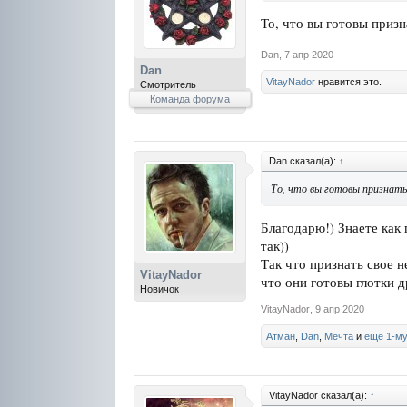
То, что вы готовы призн
Dan
,
7 апр 2020
Dan
VitayNador
нравится это.
Смотритель
Команда форума
Dan сказал(а):
↑
То, что вы готовы признать
Благодарю!) Знаете как
так))
Так что признать свое н
VitayNador
что они готовы глотки д
Новичок
VitayNador
,
9 апр 2020
Атман
,
Dan
,
Мечта
и
ещё 1-м
VitayNador сказал(а):
↑