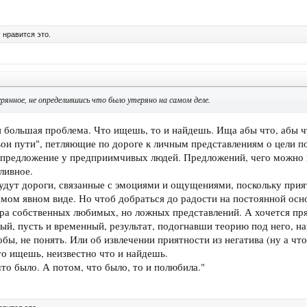
у
нравится это.
янное, не определившись что было утеряно на самом деле.
ая большая проблема. Что ищешь, то и найдешь. Ища абы что, абы ч
вои пути", петляющие по дороге к личным представлениям о цели п
 предложение у предприимчивых людей. Предложений, чего можно п
ливное.
ут дороги, связанные с эмоциями и ощущениями, поскольку приятн
амом явном виде. Но чтоб добраться до радости на постоянной осн
ра собственных любимых, но ложных представлений. А хочется пр
рый, пусть и временный, результат, подогнавши теорию под него, н
бы, не понять. Или об извлечении приятности из негатива (ну а что 
то ищешь, неизвестно что и найдешь.
 что было. А потом, что было, то и полюбила."