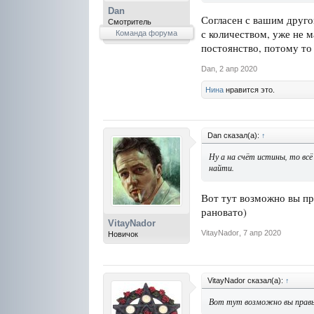
Dan
Согласен с вашим друго
Смотритель
с количеством, уже не м
Команда форума
постоянство, потому то
Dan
,
2 апр 2020
Нина
нравится это.
Dan сказал(а):
↑
Ну а на счёт истины, то вс
найти.
Вот тут возможно вы пр
рановато)
VitayNador
VitayNador
,
7 апр 2020
Новичок
VitayNador сказал(а):
↑
Вот тут возможно вы правы,