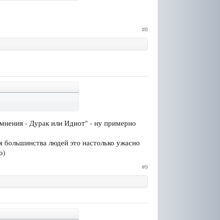
#8
 мнения - Дурак или Идиот" - ну примерно
для большинства людей это настолько ужасно
о)
#9