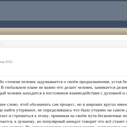
мар 2019
.
ибо степени человек задумывается о своём предназначении, устав б
 В глобальном плане не важно что делает человек, занимается дела
ждый человек находится в постоянном взаимодействии с духовной и 
ее слово, чтоб обозначить сам процесс, но в широких кругах имен
е найти утерянное, не определившись что было утеряно на самом 
атает и стремиться к этому, принимая на своём пути бесконечные 
учается, к лучшему, но популярный анекдот говорит что всё станет
 дна могилы. Не даром умершие осознавая смерть, застывают в улы