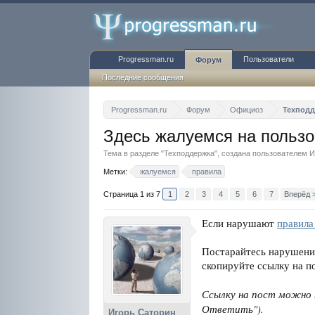
Progressman.ru
Пользователи
Форум
Последние сообщения
Progressman.ru
Форум
Официоз
Техпод
Здесь жалуемся на польз
Тема в разделе "
Техподдержка
", создана пользователем
И
Метки:
жалуемся
правила
Страница 1 из 7
1
2
3
4
5
6
7
Вперёд 
Если нарушают
правила
Постарайтесь нарушение
скопируйте ссылку на п
Ссылку на пост можно п
Ответить").
Игорь Саторин