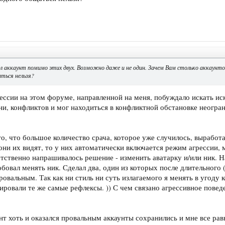
л аккаунт помимо этих двух. Возможно даже и не один. Зачем Вам столько аккаунто
аться нельзя?
ессии на этом форуме, направленной на меня, побуждало искать иск
ни, конфликтов и мог находиться в конфликтной обстановке неогран
то, что большое количество срача, которое уже случилось, вырабо
 они их видят, то у них автоматически включается режим агрессии,
тственно напрашивалось решение - изменить аватарку и/или ник. Н
бовал менять ник. Сделал два, один из которых после длительного 
овальным. Так как ни стиль ни суть излагаемого я менять в угоду 
ровали те же самые рефлексы. )) С чем связано агрессивное повед
т хоть и оказался провальным аккаунты сохранились и мне все равн