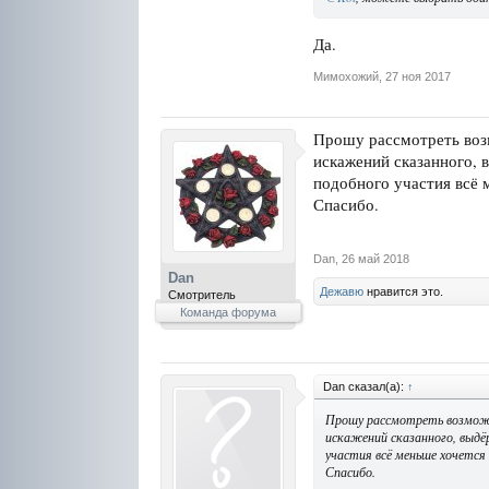
Да.
Мимохожий
,
27 ноя 2017
Прошу рассмотреть воз
искажений сказанного, 
подобного участия всё м
Спасибо.
Dan
,
26 май 2018
Dan
Дежавю
нравится это.
Смотритель
Команда форума
Dan сказал(а):
↑
Прошу рассмотреть возможн
искажений сказанного, выдёр
участия всё меньше хочется
Спасибо.