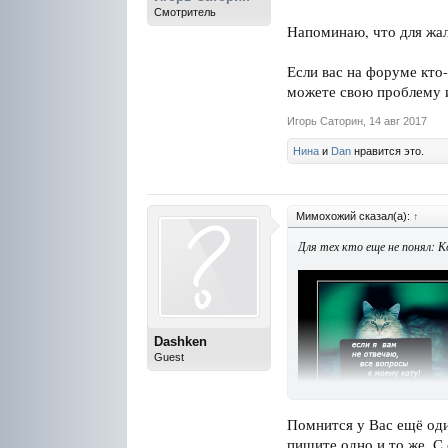
Смотритель
Напоминаю, что для жа
Если вас на форуме кто-
можете свою проблему и
Игорь Саторин
,
14 авг 2017
Нина
и
Dan
нравится это.
Мимохожий сказал(а):
↑
Для тех кто еще не понял: 
Dashken
Guest
Помнится у Вас ещё оди
пишите одно и то же. С