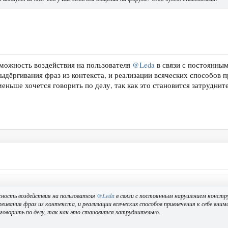
можность воздействия на пользователя
@Leda
в связи с постоянны
выдёргивания фраз из контекста, и реализации всяческих способов 
еньше хочется говорить по делу, так как это становится затруднит
ость воздействия на пользователя
@Leda
в связи с постоянным нарушением констр
гивания фраз из контекста, и реализации всяческих способов привлечения к себе вним
 говорить по делу, так как это становится затруднительно.