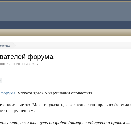
держка
ователей форума
горь Саторин
,
14 авг 2017
.
>
 форума
, можете здесь о нарушении оповестить.
 описать четко. Можете указать, какое конкретно правило форума
ост с нарушением.
олучить, если кликнуть по цифре (номеру сообщения) в правом н