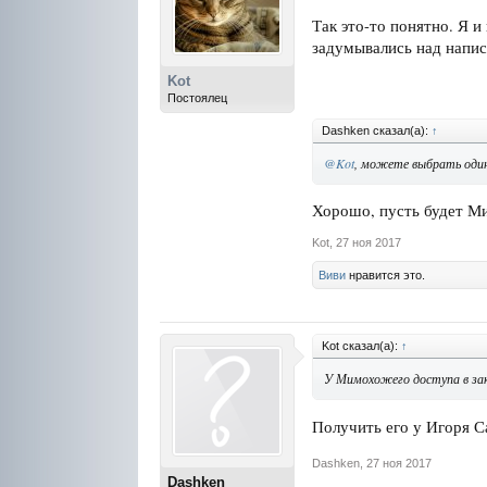
Так это-то понятно. Я 
задумывались над напис
Kot
Постоялец
Dashken сказал(а):
↑
@Kot
, можете выбрать один
Хорошо, пусть будет Ми
Kot
,
27 ноя 2017
Виви
нравится это.
Kot сказал(а):
↑
У Мимохожего доступа в за
Получить его у Игоря С
Dashken
,
27 ноя 2017
Dashken