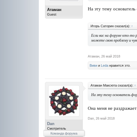
На эту тему основатель
Атаман
Guest
Игорь Саторин сказал(а):
↑
Если вас на форуме кто-то р
можете свою проблему и чув
Атаман
,
26 май 2018
Виви
и
Leda
нравится это.
Атаман Максюта сказал(а):
↑
На эту тему основатель фор
Она меня не раздражает
Dan
,
26 май 2018
Dan
Смотритель
Команда форума