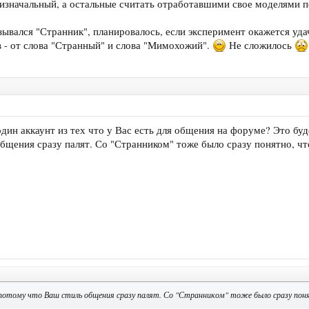
изначальный, а остальные считать отработавшими свое моделями п
азывался "Странник", планировалось, если эксперимент окажется уд
в - от слова "Странный" и слова "Мимохожий".
Не сложилось
один аккаунт из тех что у Вас есть для общения на форуме? Это 
бщения сразу палят. Со "Странником" тоже было сразу понятно, чт
потому что Ваш стиль общения сразу палят. Со "Странником" тоже было сразу пон