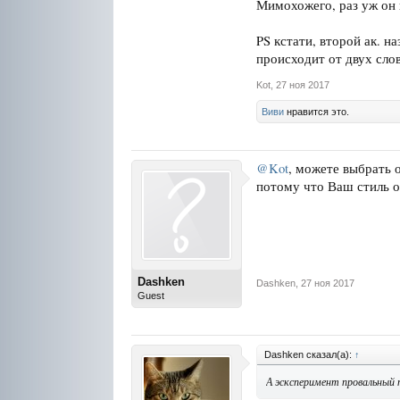
Мимохожего, раз уж он 
PS кстати, второй ак. н
происходит от двух сло
Kot
,
27 ноя 2017
Виви
нравится это.
@Kot
, можете выбрать 
потому что Ваш стиль о
Dashken
Dashken
,
27 ноя 2017
Guest
Dashken сказал(а):
↑
А эсксперимент провальный 