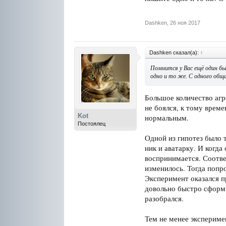
Dashken
,
26 ноя 2017
Dashken сказал(а):
↑
Помнится у Вас ещё один бы
одно и то же. С одного общ
Большое количество агр
не боялся, к тому време
Kot
нормальным.
Постоялец
Одной из гипотез было 
ник и аватарку. И когда
воспринимается. Соотве
изменилось. Тогда попро
Эксперимент оказался пр
довольно быстро сформи
разобрался.
Тем не менее эксперимен