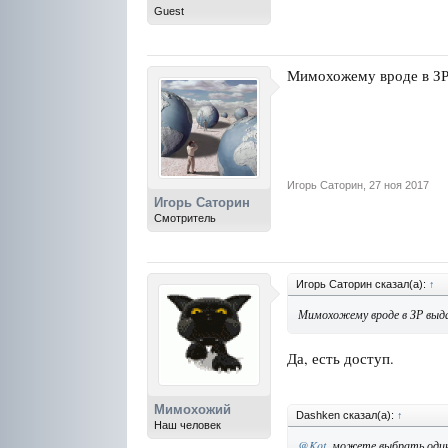
Guest
Мимохожему вроде в ЗР 
Игорь Саторин
,
27 ноя 2017
Игорь Саторин
Смотритель
Игорь Саторин сказал(а):
↑
Мимохожему вроде в ЗР выда
Да, есть доступ.
Мимохожий
Dashken сказал(а):
↑
Наш человек
@Kot
, можете выбрать один