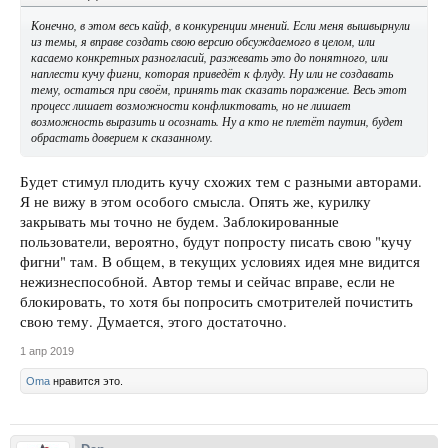
Конечно, в этом весь кайф, в конкуренции мнений. Если меня вышвырнули
из темы, я вправе создать свою версию обсуждаемого в целом, или
касаемо конкретных разногласий, разжевать это до понятного, или
наплести кучу фигни, которая приведёт к флуду. Ну или не создавать
тему, остаться при своём, принять так сказать поражение. Весь этот
процесс лишает возможности конфликтовать, но не лишает
возможность выразить и осознать. Ну а кто не плетёт паутин, будет
обрастать доверием к сказанному.
Будет стимул плодить кучу схожих тем с разными авторами.
Я не вижу в этом особого смысла. Опять же, курилку
закрывать мы точно не будем. Заблокированные
пользователи, вероятно, будут попросту писать свою "кучу
фигни" там. В общем, в текущих условиях идея мне видится
нежизнеспособной. Автор темы и сейчас вправе, если не
блокировать, то хотя бы попросить смотрителей почистить
свою тему. Думается, этого достаточно.
1 апр 2019
Oma
нравится это.