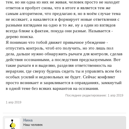
тем, но ни одна из них не живая, человек просто не находит
ответов и пробует снова, что в итоге и является тем же
самым алгоритмом, что предлагаю я, но в моём случае тема
не иссякает, а накаляется и формирует новые ответвления с
разными взглядами на одно и то же, ну а один из взглядов
всегда ближе к фактам, покуда они разные. Называется -
дерево поиска.
Я понимаю что тобой движет привычное убеждение -
отпустить контроль, чтоб его получить, но это лишь пол
дела, дальше нужно обнаружить рычаги для контроля, сделав
действия осознанными, а последствия предсказуемыми. Вот
такие рычаги я и выделяю, разделяя ответственность на
иерархии, где сверху будешь сидеть ты и управлять всем без
особых усилий и недовольных не будет. Сейчас конфликт
просто возникает и зацикливается в оправданиях, замкнутый
в одной теме без всяких вариантов на осознания.
Последнее редактирование:
1 апр 2019
1 апр 2019
Нина
Наш человек