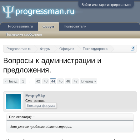
Войти или зарегистрироваться
Progressman.ru
Пользователи
Форум
Последние сообщения
Progressman.ru
Форум
Официоз
Техподдержка
Вопросы к администрации и
предложения.
< Назад
1
←
42
43
44
45
46
47
Вперёд >
EmptySky
Смотритель
Команда форума
Dan сказал(а):
↑
Это уже не проблема администрации.