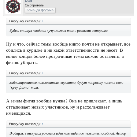
Dan
Смотритель
Команда форума
EmptySky сказал(а):
↑
Будет стимул плодить кучу схожих тем с разными авторами.
Ну и что, сейчас темы вообще никто почти не открывает, все
сбились в курилке и ни какой ответственности не несёт. В
конце концов более прозрачниые темы можно оставлять, а
фигню убирать.
EmptySky сказал(а):
↑
Заблокированные пользователи, вероятно, будут попросту писать свою
"кучу фигни" там.
А зачем фигня вообще нужна? Она не привлекает, а лишь
отталкивает новых участников, ну и расхолаживает
имеющихся.
EmptySky сказал(а):
↑
В общем, в текущих условиях идея мне видится нежизнеспособной. Автор