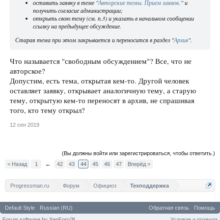
оставить заявку в теме "
Авторские темы. Прием заявок.
" и
получить согласие администрации;
открыть свою тему (см. п.3) и указать в начальном сообщении
ссылку на предыдущее обсуждение.
Старая тема при этом закрывается и переносится в раздел "
Архив
".
Что называется "свободным обсуждением"? Все, что не
авторское?
Допустим, есть тема, открытая кем-то. Другой человек
оставляет заявку, открывает аналогичную тему, а старую
тему, открытую кем-то переносят в архив, не спрашивая
того, кто тему открыл?
12 сен 2019
(Вы должны войти или зарегистрироваться, чтобы ответить.)
< Назад
1
←
42
43
44
45
46
47
Вперёд >
Progressman.ru
Форум
Официоз
Техподдержка
Default Style
Russian (RU)
Обратная связь
Помощь
Forum software by XenForo™
Условия и правила