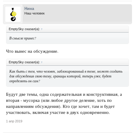
Нина
Наш человек
EmptySky сказал(а):
↑
В смысле принес?
Что вынес на обсуждение.
EmptySky сказал(а):
↑
Как быть с тем, что человек, заблокированный в теме, может создать
для обсуждения свою тему, границы которой, теперь уже, будет
определять он сам?
Будут две темы, одна содержательная и конструктивная, а
вторая - мусорка (или любое другое деление, хоть по
направлениям обсуждения). Кто где хочет, там и будет
участвовать, включая участие в двух одновременно.
1 апр 2019