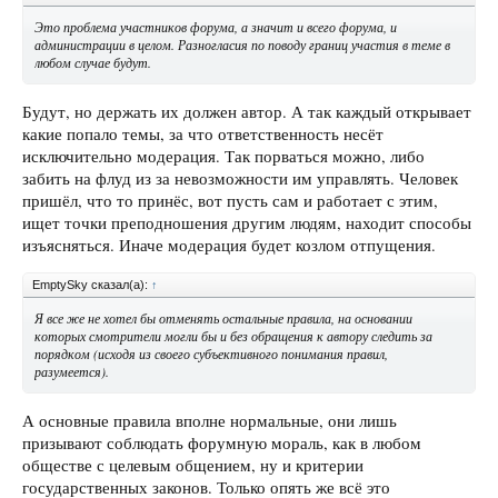
Это проблема участников форума, а значит и всего форума, и
администрации в целом. Разногласия по поводу границ участия в теме в
любом случае будут.
Будут, но держать их должен автор. А так каждый открывает
какие попало темы, за что ответственность несёт
исключительно модерация. Так порваться можно, либо
забить на флуд из за невозможности им управлять. Человек
пришёл, что то принёс, вот пусть сам и работает с этим,
ищет точки преподношения другим людям, находит способы
изъясняться. Иначе модерация будет козлом отпущения.
EmptySky сказал(а):
↑
Я все же не хотел бы отменять остальные правила, на основании
которых смотрители могли бы и без обращения к автору следить за
порядком (исходя из своего субъективного понимания правил,
разумеется).
А основные правила вполне нормальные, они лишь
призывают соблюдать форумную мораль, как в любом
обществе с целевым общением, ну и критерии
государственных законов. Только опять же всё это