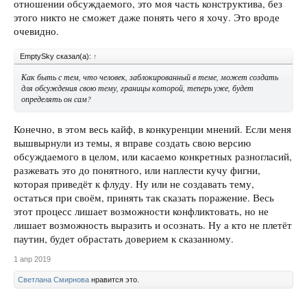
отношении обсуждаемого, это моя часть конструктива, без
этого никто не сможет даже понять чего я хочу. Это вроде
очевидно.
EmptySky сказал(а):
↑
Как быть с тем, что человек, заблокированный в теме, может создать
для обсуждения свою тему, границы которой, теперь уже, будет
определять он сам?
Конечно, в этом весь кайф, в конкуренции мнений. Если меня
вышвырнули из темы, я вправе создать свою версию
обсуждаемого в целом, или касаемо конкретных разногласий,
разжевать это до понятного, или наплести кучу фигни,
которая приведёт к флуду. Ну или не создавать тему,
остаться при своём, принять так сказать поражение. Весь
этот процесс лишает возможности конфликтовать, но не
лишает возможность выразить и осознать. Ну а кто не плетёт
паутин, будет обрастать доверием к сказанному.
1 апр 2019
Светлана Смирнова
нравится это.