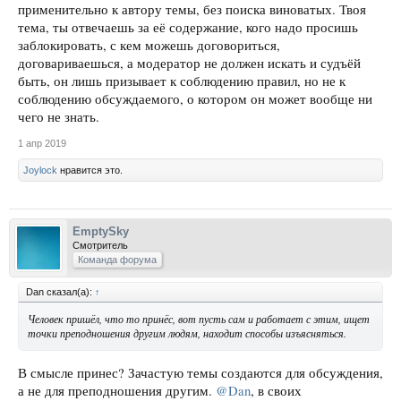
применительно к автору темы, без поиска виноватых. Твоя
тема, ты отвечаешь за её содержание, кого надо просишь
заблокировать, с кем можешь договориться,
договариваешься, а модератор не должен искать и судъёй
быть, он лишь призывает к соблюдению правил, но не к
соблюдению обсуждаемого, о котором он может вообще ни
чего не знать.
1 апр 2019
Joylock
нравится это.
EmptySky
Смотритель
Команда форума
Dan сказал(а):
↑
Человек пришёл, что то принёс, вот пусть сам и работает с этим, ищет
точки преподношения другим людям, находит способы изъясняться.
В смысле принес? Зачастую темы создаются для обсуждения,
а не для преподношения другим.
@Dan
, в своих