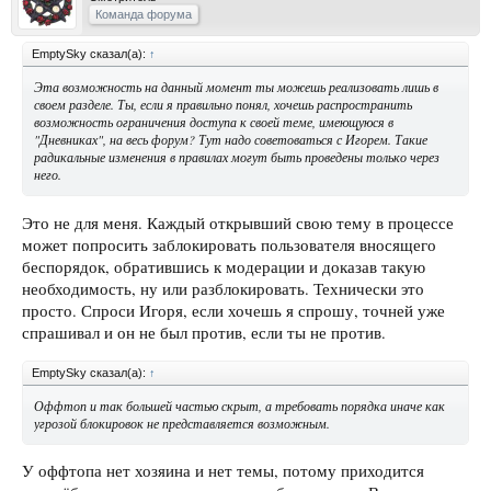
Команда форума
EmptySky сказал(а):
↑
Эта возможность на данный момент ты можешь реализовать лишь в
своем разделе. Ты, если я правильно понял, хочешь распространить
возможность ограничения доступа к своей теме, имеющуюся в
"Дневниках", на весь форум? Тут надо советоваться с Игорем. Такие
радикальные изменения в правилах могут быть проведены только через
него.
Это не для меня. Каждый открывший свою тему в процессе
может попросить заблокировать пользователя вносящего
беспорядок, обратившись к модерации и доказав такую
необходимость, ну или разблокировать. Технически это
просто. Спроси Игоря, если хочешь я спрошу, точней уже
спрашивал и он не был против, если ты не против.
EmptySky сказал(а):
↑
Оффтоп и так большей частью скрыт, а требовать порядка иначе как
угрозой блокировок не представляется возможным.
У оффтопа нет хозяина и нет темы, потому приходится