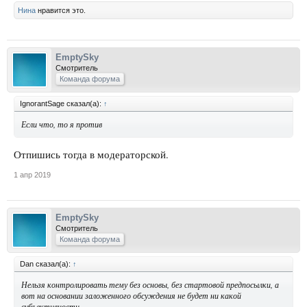
Нина
нравится это.
EmptySky
Смотритель
Команда форума
IgnorantSage сказал(а):
↑
Если что, то я против
Отпишись тогда в модераторской.
1 апр 2019
EmptySky
Смотритель
Команда форума
Dan сказал(а):
↑
Нельзя контролировать тему без основы, без стартовой предпосылки, а
вот на основании заложенного обсуждения не будет ни какой
субъективности.