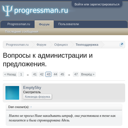
Войти или зарегистрироваться
Progressman.ru
Пользователи
Форум
Последние сообщения
Progressman.ru
Форум
Официоз
Техподдержка
Вопросы к администрации и
предложения.
< Назад
1
←
41
42
43
44
45
→
47
Вперёд >
EmptySky
Смотритель
Команда форума
Dan сказал(а):
↑
Никто не просил Нине накидывать штраф, она участвовала в теме как
полагается и была спровоцирована Адель.