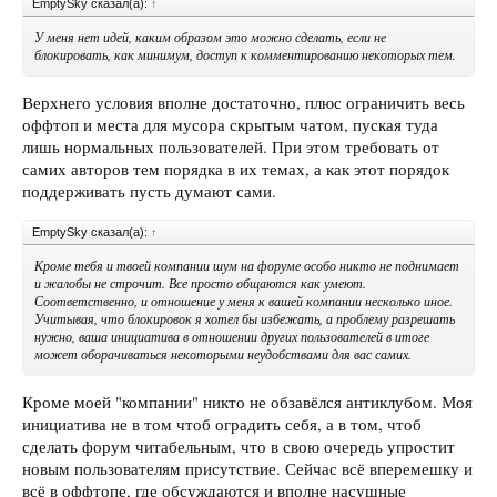
EmptySky сказал(а):
↑
У меня нет идей, каким образом это можно сделать, если не
блокировать, как минимум, доступ к комментированию некоторых тем.
Верхнего условия вполне достаточно, плюс ограничить весь
оффтоп и места для мусора скрытым чатом, пуская туда
лишь нормальных пользователей. При этом требовать от
самих авторов тем порядка в их темах, а как этот порядок
поддерживать пусть думают сами.
EmptySky сказал(а):
↑
Кроме тебя и твоей компании шум на форуме особо никто не поднимает
и жалобы не строчит. Все просто общаются как умеют.
Соответственно, и отношение у меня к вашей компании несколько иное.
Учитывая, что блокировок я хотел бы избежать, а проблему разрешать
нужно, ваша инициатива в отношении других пользователей в итоге
может оборачиваться некоторыми неудобствами для вас самих.
Кроме моей "компании" никто не обзавёлся антиклубом. Моя
инициатива не в том чтоб оградить себя, а в том, чтоб
сделать форум читабельным, что в свою очередь упростит
новым пользователям присутствие. Сейчас всё вперемешку и
всё в оффтопе, где обсуждаются и вполне насущные