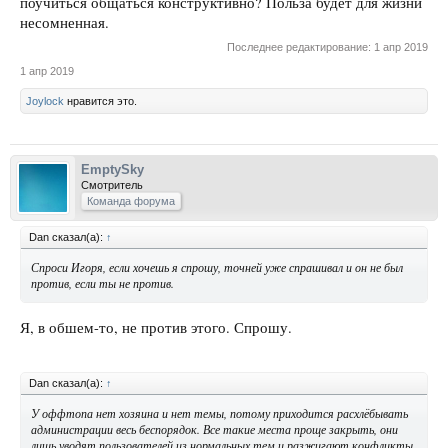
поучиться общаться конструктивно? Польза будет для жизни
несомненная.
Последнее редактирование:
1 апр 2019
1 апр 2019
Joylock
нравится это.
EmptySky
Смотритель
Команда форума
Dan сказал(а):
↑
Спроси Игоря, если хочешь я спрошу, точней уже спрашивал и он не был
против, если ты не против.
Я, в обшем-то, не против этого. Спрошу.
Dan сказал(а):
↑
У оффтопа нет хозяина и нет темы, потому приходится расхлёбывать
администрации весь беспорядок. Все такие места проще закрыть, они
лишь уводят пользователей из нормальных тем и разжигают конфликты.